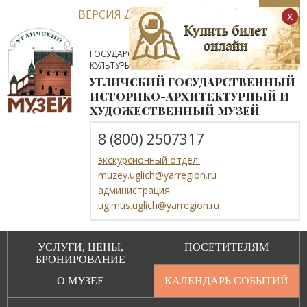
ВЕРСИЯ ДЛЯ СЛАБОВИДЯЩИХ
x
ГОСУДАРСТВЕННОЕ АВТОНОМНОЕ УЧРЕЖДЕНИЕ
КУЛЬТУРЫ ЯРОСЛАВСКОЙ ОБЛАСТИ
УГЛИЧСКИЙ ГОСУДАРСТВЕННЫЙ
ИСТОРИКО-АРХИТЕКТУРНЫЙ И
ХУДОЖЕСТВЕННЫЙ МУЗЕЙ
8 (800) 2507317
экскурсионный отдел:
muzey.uglich@yarregion.ru
администрация:
uglmus.uglich@yarregion.ru
УСЛУГИ, ЦЕНЫ,
ПОСЕТИТЕЛЯМ
БРОНИРОВАНИЕ
О МУЗЕЕ
КАЛЕНДАРЬ СОБЫТИЙ