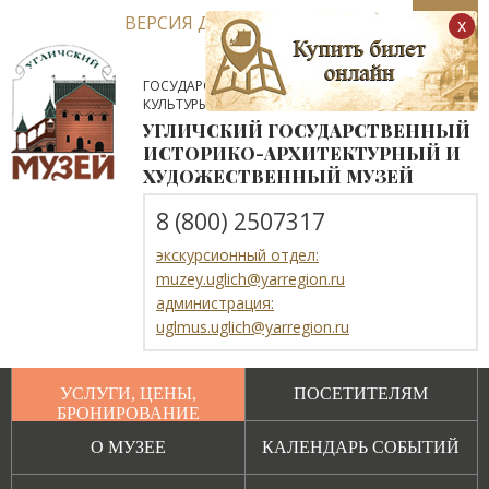
ВЕРСИЯ ДЛЯ СЛАБОВИДЯЩИХ
x
ГОСУДАРСТВЕННОЕ АВТОНОМНОЕ УЧРЕЖДЕНИЕ
КУЛЬТУРЫ ЯРОСЛАВСКОЙ ОБЛАСТИ
УГЛИЧСКИЙ ГОСУДАРСТВЕННЫЙ
ИСТОРИКО-АРХИТЕКТУРНЫЙ И
ХУДОЖЕСТВЕННЫЙ МУЗЕЙ
8 (800) 2507317
экскурсионный отдел:
muzey.uglich@yarregion.ru
администрация:
uglmus.uglich@yarregion.ru
УСЛУГИ, ЦЕНЫ,
ПОСЕТИТЕЛЯМ
БРОНИРОВАНИЕ
О МУЗЕЕ
КАЛЕНДАРЬ СОБЫТИЙ