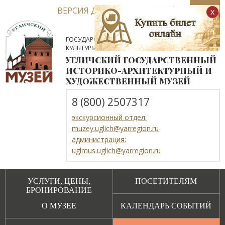
ВЕРСИЯ ДЛЯ СЛАБОВИДЯЩИХ
x
ГОСУДАРСТВЕННОЕ АВТОНОМНОЕ УЧРЕЖДЕНИЕ
КУЛЬТУРЫ ЯРОСЛАВСКОЙ ОБЛАСТИ
УГЛИЧСКИЙ ГОСУДАРСТВЕННЫЙ
ИСТОРИКО-АРХИТЕКТУРНЫЙ И
ХУДОЖЕСТВЕННЫЙ МУЗЕЙ
8 (800) 2507317
экскурсионный отдел:
muzey.uglich@yarregion.ru
администрация:
uglmus.uglich@yarregion.ru
УСЛУГИ, ЦЕНЫ,
ПОСЕТИТЕЛЯМ
БРОНИРОВАНИЕ
О МУЗЕЕ
КАЛЕНДАРЬ СОБЫТИЙ