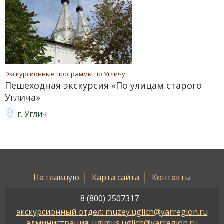
Экскурсионные программы по Угличу
Пешеходная экскурсия «По улицам старого
Углича»
г. Углич
На главную
Карта сайта
Контакты
8 (800) 2507317
экскурсионный отдел: muzey.uglich@yarregion.ru
администрация: uglmus.uglich@yarregion.ru