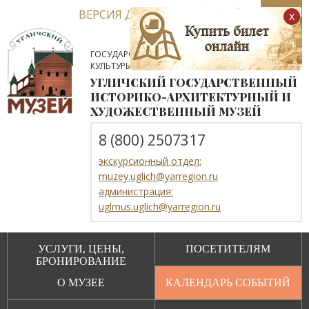
ВЕРСИЯ ДЛЯ СЛАБОВИДЯЩИХ
x
ГОСУДАРСТВЕННОЕ АВТОНОМНОЕ УЧРЕЖДЕНИЕ
КУЛЬТУРЫ ЯРОСЛАВСКОЙ ОБЛАСТИ
УГЛИЧСКИЙ ГОСУДАРСТВЕННЫЙ
ИСТОРИКО-АРХИТЕКТУРНЫЙ И
ХУДОЖЕСТВЕННЫЙ МУЗЕЙ
8 (800) 2507317
экскурсионный отдел:
muzey.uglich@yarregion.ru
администрация:
uglmus.uglich@yarregion.ru
УСЛУГИ, ЦЕНЫ,
ПОСЕТИТЕЛЯМ
БРОНИРОВАНИЕ
О МУЗЕЕ
КАЛЕНДАРЬ СОБЫТИЙ