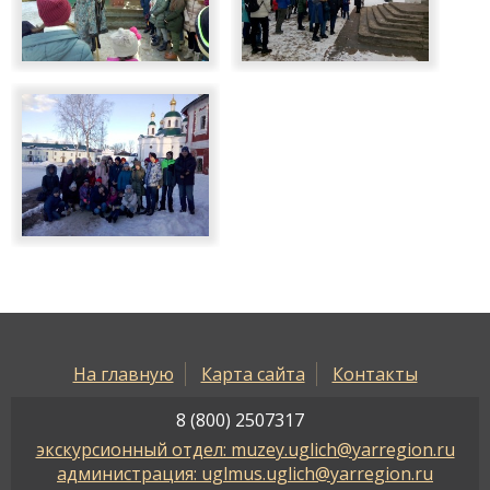
На главную
Карта сайта
Контакты
8 (800) 2507317
экскурсионный отдел: muzey.uglich@yarregion.ru
администрация: uglmus.uglich@yarregion.ru