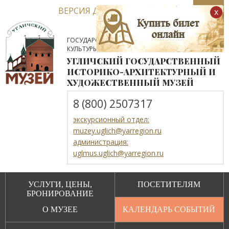
ВЕРСИЯ ДЛЯ СЛАБОВИДЯЩИХ
x
ГОСУДАРСТВЕННОЕ АВТОНОМНОЕ УЧРЕЖДЕНИЕ
КУЛЬТУРЫ ЯРОСЛАВСКОЙ ОБЛАСТИ
УГЛИЧСКИЙ ГОСУДАРСТВЕННЫЙ
ИСТОРИКО-АРХИТЕКТУРНЫЙ И
ХУДОЖЕСТВЕННЫЙ МУЗЕЙ
8 (800) 2507317
экскурсионный отдел:
muzey.uglich@yarregion.ru
администрация:
uglmus.uglich@yarregion.ru
УСЛУГИ, ЦЕНЫ,
ПОСЕТИТЕЛЯМ
БРОНИРОВАНИЕ
О МУЗЕЕ
КАЛЕНДАРЬ СОБЫТИЙ