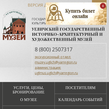
ВЕРСИЯ ДЛЯ СЛАБОВИДЯЩИХ
x
ГОСУДАРСТВЕННОЕ АВТОНОМНОЕ УЧРЕЖДЕНИЕ
КУЛЬТУРЫ ЯРОСЛАВСКОЙ ОБЛАСТИ
УГЛИЧСКИЙ ГОСУДАРСТВЕННЫЙ
ИСТОРИКО-АРХИТЕКТУРНЫЙ И
ХУДОЖЕСТВЕННЫЙ МУЗЕЙ
8 (800) 2507317
экскурсионный отдел:
muzey.uglich@yarregion.ru
администрация:
uglmus.uglich@yarregion.ru
УСЛУГИ, ЦЕНЫ,
ПОСЕТИТЕЛЯМ
БРОНИРОВАНИЕ
О МУЗЕЕ
КАЛЕНДАРЬ СОБЫТИЙ