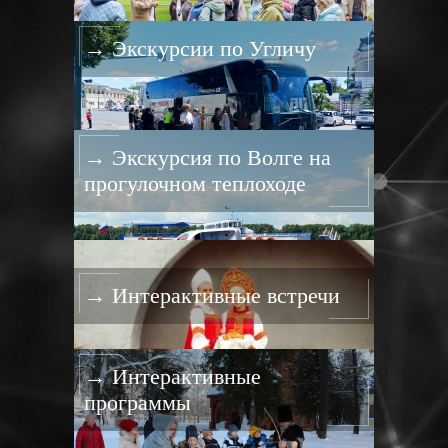
→ Экскурсии по Угличу
→ Экскурсия по Волге на
прогулочном теплоходе
→ Интерактивные встречи
→ Интерактивные
программы