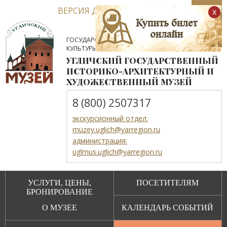
ВЕРСИЯ ДЛЯ СЛАБОВИДЯЩИХ
x
ГОСУДАРСТВЕННОЕ АВТОНОМНОЕ УЧРЕЖДЕНИЕ
КУЛЬТУРЫ ЯРОСЛАВСКОЙ ОБЛАСТИ
УГЛИЧСКИЙ ГОСУДАРСТВЕННЫЙ
ИСТОРИКО-АРХИТЕКТУРНЫЙ И
ХУДОЖЕСТВЕННЫЙ МУЗЕЙ
8 (800) 2507317
экскурсионный отдел:
muzey.uglich@yarregion.ru
администрация:
uglmus.uglich@yarregion.ru
УСЛУГИ, ЦЕНЫ,
ПОСЕТИТЕЛЯМ
БРОНИРОВАНИЕ
О МУЗЕЕ
КАЛЕНДАРЬ СОБЫТИЙ