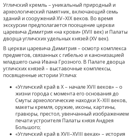
Угличский кремль – уникальный природный и
археологический памятник, включающий семь
зданий и сооружений XV–XIX веков. Во время
экскурсии предполагается посещение церкви
царевича Димитрия «на крови» (XVII век) и Палаты
дворца угличских удельных князей (XV век).
В церкви царевича Димитрия – осмотр комплекса
предметов, связанных с гибелью и канонизацией
младшего сына Ивана Грозного. В Палате дворца
угличских князей – выставочные комплексы,
посвященные истории Углича:
«Угличский край в X – начале XVII веков» – о
жизни города с момента его основания до
Смуты: археологические находки X–XIII веков,
макеты кремля, оружие, иконы, картины,
гравюры, престол, увенчанный изображением
печати устроителя Палаты князя Андрея
Большого;
«Угличский край в XVII–XVIII веках» – история