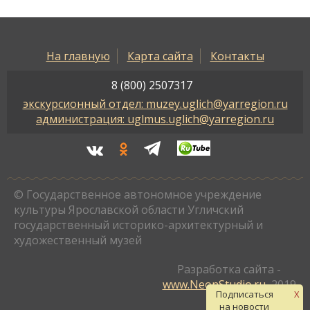
На главную
Карта сайта
Контакты
8 (800) 2507317
экскурсионный отдел: muzey.uglich@yarregion.ru
администрация: uglmus.uglich@yarregion.ru
© Государственное автономное учреждение
культуры Ярославской области Угличский
государственный историко-архитектурный и
художественный музей
Разработка сайта -
www.NeonStudio.ru
, 2019
Подписаться
X
на новости