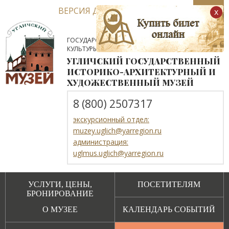
ВЕРСИЯ ДЛЯ СЛАБОВИДЯЩИХ
x
ГОСУДАРСТВЕННОЕ АВТОНОМНОЕ УЧРЕЖДЕНИЕ
КУЛЬТУРЫ ЯРОСЛАВСКОЙ ОБЛАСТИ
УГЛИЧСКИЙ ГОСУДАРСТВЕННЫЙ
ИСТОРИКО-АРХИТЕКТУРНЫЙ И
ХУДОЖЕСТВЕННЫЙ МУЗЕЙ
8 (800) 2507317
экскурсионный отдел:
muzey.uglich@yarregion.ru
администрация:
uglmus.uglich@yarregion.ru
УСЛУГИ, ЦЕНЫ,
ПОСЕТИТЕЛЯМ
БРОНИРОВАНИЕ
О МУЗЕЕ
КАЛЕНДАРЬ СОБЫТИЙ