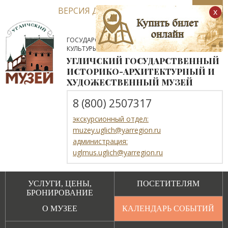
ВЕРСИЯ ДЛЯ СЛАБОВИДЯЩИХ
x
ГОСУДАРСТВЕННОЕ АВТОНОМНОЕ УЧРЕЖДЕНИЕ
КУЛЬТУРЫ ЯРОСЛАВСКОЙ ОБЛАСТИ
УГЛИЧСКИЙ ГОСУДАРСТВЕННЫЙ
ИСТОРИКО-АРХИТЕКТУРНЫЙ И
ХУДОЖЕСТВЕННЫЙ МУЗЕЙ
8 (800) 2507317
экскурсионный отдел:
muzey.uglich@yarregion.ru
администрация:
uglmus.uglich@yarregion.ru
УСЛУГИ, ЦЕНЫ,
ПОСЕТИТЕЛЯМ
БРОНИРОВАНИЕ
О МУЗЕЕ
КАЛЕНДАРЬ СОБЫТИЙ