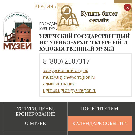
ВЕРСИЯ ДЛЯ СЛАБОВИДЯЩИХ
x
ГОСУДАРСТВЕННОЕ АВТОНОМНОЕ УЧРЕЖДЕНИЕ
КУЛЬТУРЫ ЯРОСЛАВСКОЙ ОБЛАСТИ
УГЛИЧСКИЙ ГОСУДАРСТВЕННЫЙ
ИСТОРИКО-АРХИТЕКТУРНЫЙ И
ХУДОЖЕСТВЕННЫЙ МУЗЕЙ
8 (800) 2507317
экскурсионный отдел:
muzey.uglich@yarregion.ru
администрация:
uglmus.uglich@yarregion.ru
УСЛУГИ, ЦЕНЫ,
ПОСЕТИТЕЛЯМ
БРОНИРОВАНИЕ
О МУЗЕЕ
КАЛЕНДАРЬ СОБЫТИЙ