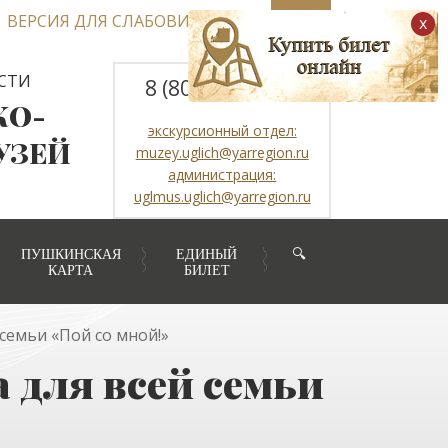
ВЕРСИЯ ДЛЯ СЛАБОВИДЯЩИХ
x
СТИ
8 (800) 2507317
КО-
экскурсионный отдел:
УЗЕЙ
muzey.uglich@yarregion.ru
администрация:
uglmus.uglich@yarregion.ru
ПУШКИНСКАЯ
ЕДИНЫЙ
🔍
КАРТА
БИЛЕТ
семьи «Пой со мной!»
 для всей семьи