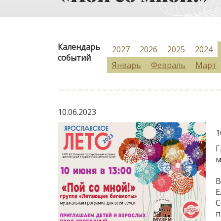
Календарь
2027
2026
2025
2024
событий
Январь
Февраль
Март
10.06.2023
1
Г
м
В
Е
С
п