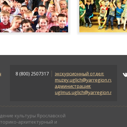
ы
8 (800) 2507317
экскурсионный отдел:
muzey.uglich@yarregion.ru
администрация:
uglmus.uglich@yarregion.ru
дение культуры Ярославской
сторико-архитектурный и