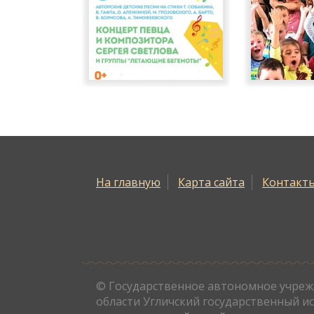
На главную
Карта сайта
Контакт
© Государственное автономное учреж
области Угличский государственный и