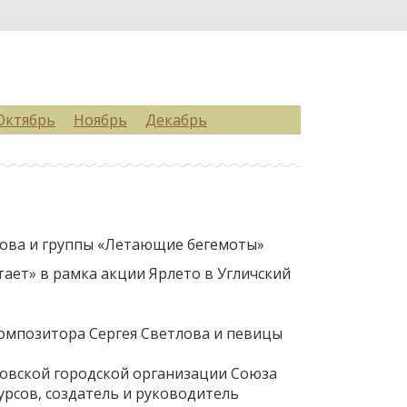
Октябрь
Ноябрь
Декабрь
тлова и группы «Летающие бегемоты»
ает» в рамка акции Ярлето в Угличский
композитора Сергея Светлова и певицы
сковской городской организации Союза
урсов, создатель и руководитель