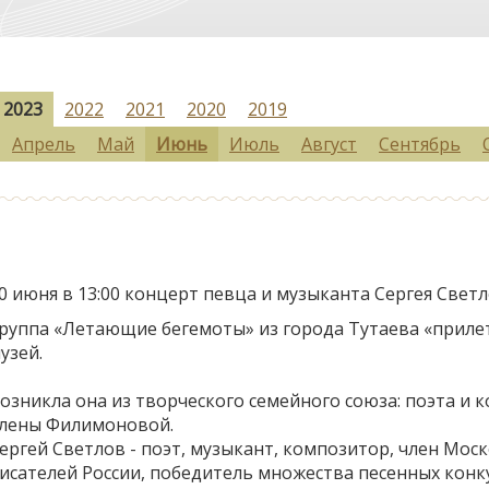
2023
2022
2021
2020
2019
Апрель
Май
Июнь
Июль
Август
Сентябрь
0 июня в 13:00 концерт певца и музыканта Сергея Све
руппа «Летающие бегемоты» из города Тутаева «прилет
узей.
озникла она из творческого семейного союза: поэта и 
лены Филимоновой.
ергей Светлов - поэт, музыкант, композитор, член Мо
исателей России, победитель множества песенных конк