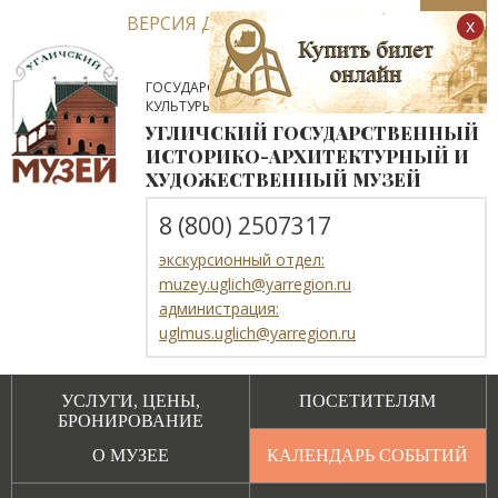
ВЕРСИЯ ДЛЯ СЛАБОВИДЯЩИХ
x
ГОСУДАРСТВЕННОЕ АВТОНОМНОЕ УЧРЕЖДЕНИЕ
КУЛЬТУРЫ ЯРОСЛАВСКОЙ ОБЛАСТИ
УГЛИЧСКИЙ ГОСУДАРСТВЕННЫЙ
ИСТОРИКО-АРХИТЕКТУРНЫЙ И
ХУДОЖЕСТВЕННЫЙ МУЗЕЙ
8 (800) 2507317
экскурсионный отдел:
muzey.uglich@yarregion.ru
администрация:
uglmus.uglich@yarregion.ru
УСЛУГИ, ЦЕНЫ,
ПОСЕТИТЕЛЯМ
БРОНИРОВАНИЕ
О МУЗЕЕ
КАЛЕНДАРЬ СОБЫТИЙ