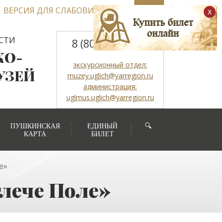
ВЕРСИЯ ДЛЯ СЛАБОВИДЯЩИХ
x
СТИ
8 (800) 2507317
КО-
экскурсионный отдел:
УЗЕЙ
muzey.uglich@yarregion.ru
администрация:
uglmus.uglich@yarregion.ru
ПУШКИНСКАЯ
ЕДИНЫЙ
🔍
КАРТА
БИЛЕТ
е»
глече Поле»