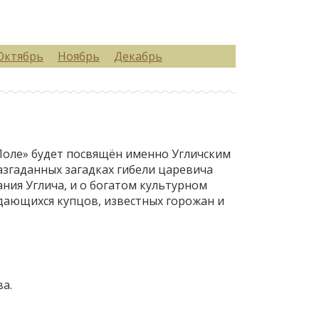
Октябрь
Ноябрь
Декабрь
Поле» будет посвящён именно Угличским
разгаданных загадках гибели царевича
ния Углича, и о богатом культурном
дающихся купцов, известных горожан и
а.