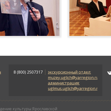
ы
8 (800) 2507317
экскурсионный отдел:
muzey.uglich@yarregion.ru
администрация:
uglmus.uglich@yarregion.ru
дение культуры Ярославской