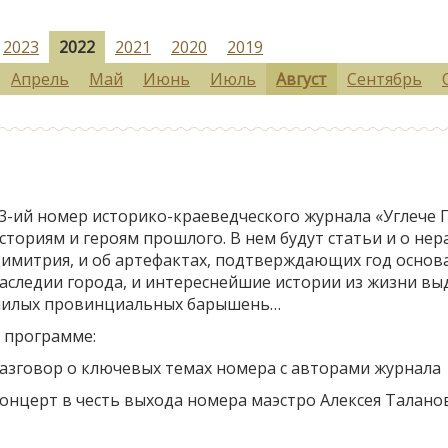
2023
2022
2021
2020
2019
Апрель
Май
Июнь
Июль
Август
Сентябрь
3-ий номер историко-краеведческого журнала «Углече 
сториям и героям прошлого. В нем будут статьи и о не
имитрия, и об артефактах, подтверждающих год основа
аследии города, и интереснейшие истории из жизни вы
илых провинциальных барышень…
 программе:
азговор о ключевых темах номера с авторами журнала
онцерт в честь выхода номера маэстро Алексея Таланов