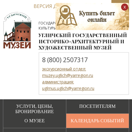
ВЕРСИЯ ДЛЯ СЛАБОВИДЯЩИХ
x
ГОСУДАРСТВЕННОЕ АВТОНОМНОЕ УЧРЕЖДЕНИЕ
КУЛЬТУРЫ ЯРОСЛАВСКОЙ ОБЛАСТИ
УГЛИЧСКИЙ ГОСУДАРСТВЕННЫЙ
ИСТОРИКО-АРХИТЕКТУРНЫЙ И
ХУДОЖЕСТВЕННЫЙ МУЗЕЙ
8 (800) 2507317
экскурсионный отдел:
muzey.uglich@yarregion.ru
администрация:
uglmus.uglich@yarregion.ru
УСЛУГИ, ЦЕНЫ,
ПОСЕТИТЕЛЯМ
БРОНИРОВАНИЕ
О МУЗЕЕ
КАЛЕНДАРЬ СОБЫТИЙ