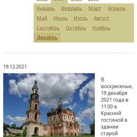
Январь
Февраль
Март
Апрель
Май
Июнь
Июль
Август
Сентябрь
Октябрь
Ноябрь
Декабрь
19.12.2021
В
воскресенье,
19 декабря
2021 года в
11.00 в
Красной
гостиной в
здании
старой