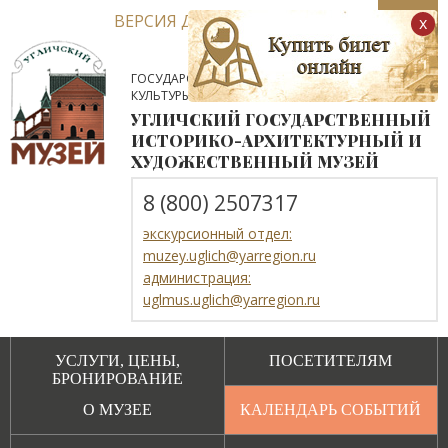
ВЕРСИЯ ДЛЯ СЛАБОВИДЯЩИХ
x
ГОСУДАРСТВЕННОЕ АВТОНОМНОЕ УЧРЕЖДЕНИЕ
КУЛЬТУРЫ ЯРОСЛАВСКОЙ ОБЛАСТИ
УГЛИЧСКИЙ ГОСУДАРСТВЕННЫЙ
ИСТОРИКО-АРХИТЕКТУРНЫЙ И
ХУДОЖЕСТВЕННЫЙ МУЗЕЙ
8 (800) 2507317
экскурсионный отдел:
muzey.uglich@yarregion.ru
администрация:
uglmus.uglich@yarregion.ru
УСЛУГИ, ЦЕНЫ,
ПОСЕТИТЕЛЯМ
БРОНИРОВАНИЕ
О МУЗЕЕ
КАЛЕНДАРЬ СОБЫТИЙ