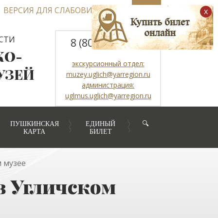
ВЕРСИЯ ДЛЯ СЛАБОВИДЯЩИХ
x
СТИ
8 (800) 2507317
КО-
экскурсионный отдел:
УЗЕЙ
muzey.uglich@yarregion.ru
администрация:
uglmus.uglich@yarregion.ru
ПУШКИНСКАЯ
ЕДИНЫЙ
🔍
КАРТА
БИЛЕТ
 музее
 Угличском