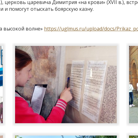
.), церковь царевича Димитрия «на крови» (XVII в.), вс
и и помогут отыскать боярскую казну.
а высокой волне»
https://uglmus.ru/upload/docs/Prikaz_p