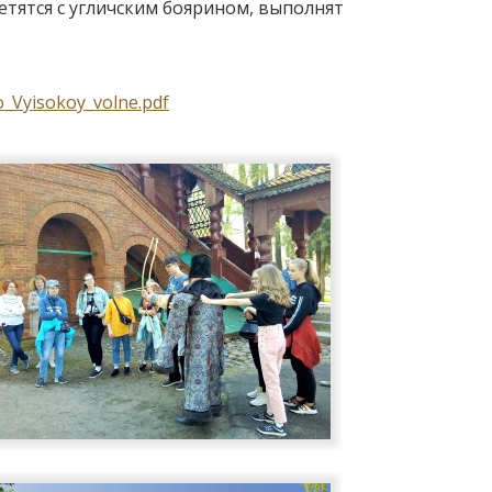
третятся с угличским боярином, выполнят
o_Vyisokoy_volne.pdf