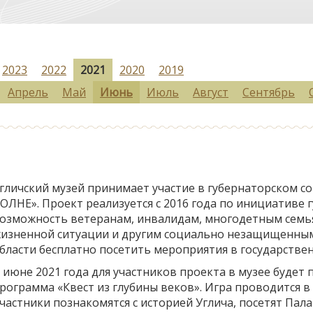
2023
2022
2021
2020
2019
Апрель
Май
Июнь
Июль
Август
Сентябрь
гличский музей принимает участие в губернаторском 
ОЛНЕ». Проект реализуется с 2016 года по инициативе
озможность ветеранам, инвалидам, многодетным семья
изненной ситуации и другим социально незащищенным
бласти бесплатно посетить мероприятия в государстве
 июне 2021 года для участников проекта в музее будет
рограмма «Квест из глубины веков». Игра проводится 
частники познакомятся с историей Углича, посетят Пала