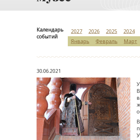
Календарь
2027
2026
2025
2024
событий
Январь
Февраль
Март
30.06.2021
У
В
в
ж
о
В
п
У