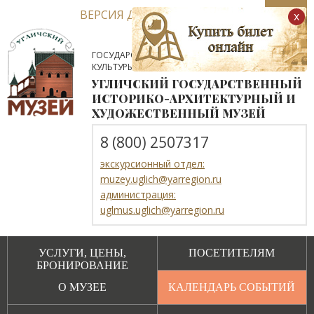
ВЕРСИЯ ДЛЯ СЛАБОВИДЯЩИХ
x
ГОСУДАРСТВЕННОЕ АВТОНОМНОЕ УЧРЕЖДЕНИЕ
КУЛЬТУРЫ ЯРОСЛАВСКОЙ ОБЛАСТИ
УГЛИЧСКИЙ ГОСУДАРСТВЕННЫЙ
ИСТОРИКО-АРХИТЕКТУРНЫЙ И
ХУДОЖЕСТВЕННЫЙ МУЗЕЙ
8 (800) 2507317
экскурсионный отдел:
muzey.uglich@yarregion.ru
администрация:
uglmus.uglich@yarregion.ru
УСЛУГИ, ЦЕНЫ,
ПОСЕТИТЕЛЯМ
БРОНИРОВАНИЕ
О МУЗЕЕ
КАЛЕНДАРЬ СОБЫТИЙ