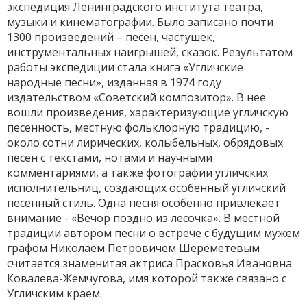
экспедиция Ленинградского института театра,
музыки и кинематографии. Было записано почти
1300 произведений – песен, частушек,
инструментальных наигрышей, сказок. Результатом
работы экспедиции стала книга «Угличские
народные песни», изданная в 1974 году
издательством «Советский композитор». В нее
вошли произведения, характеризующие угличскую
песенность, местную фольклорную традицию, -
около сотни лирических, колыбельных, обрядовых
песен с текстами, нотами и научными
комментариями, а также фотографии угличских
исполнительниц, создающих особенный угличский
песенный стиль. Одна песня особенно привлекает
внимание - «Вечор поздно из лесочка». В местной
традиции автором песни о встрече с будущим мужем
графом Николаем Петровичем Шереметевым
считается знаменитая актриса Прасковья Ивановна
Ковалева-Жемчугова, имя которой также связано с
Угличским краем.