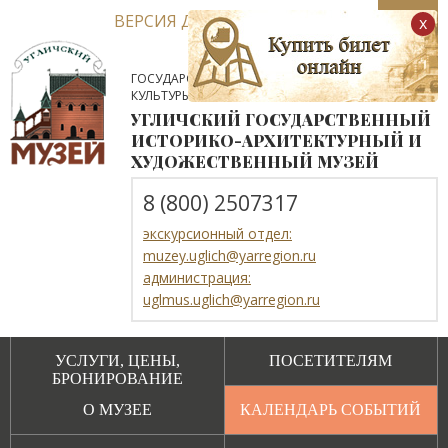
ВЕРСИЯ ДЛЯ СЛАБОВИДЯЩИХ
x
ГОСУДАРСТВЕННОЕ АВТОНОМНОЕ УЧРЕЖДЕНИЕ
КУЛЬТУРЫ ЯРОСЛАВСКОЙ ОБЛАСТИ
УГЛИЧСКИЙ ГОСУДАРСТВЕННЫЙ
ИСТОРИКО-АРХИТЕКТУРНЫЙ И
ХУДОЖЕСТВЕННЫЙ МУЗЕЙ
8 (800) 2507317
экскурсионный отдел:
muzey.uglich@yarregion.ru
администрация:
uglmus.uglich@yarregion.ru
УСЛУГИ, ЦЕНЫ,
ПОСЕТИТЕЛЯМ
БРОНИРОВАНИЕ
О МУЗЕЕ
КАЛЕНДАРЬ СОБЫТИЙ