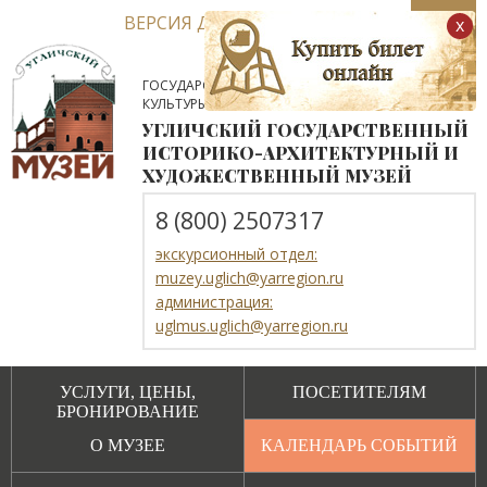
ВЕРСИЯ ДЛЯ СЛАБОВИДЯЩИХ
x
ГОСУДАРСТВЕННОЕ АВТОНОМНОЕ УЧРЕЖДЕНИЕ
КУЛЬТУРЫ ЯРОСЛАВСКОЙ ОБЛАСТИ
УГЛИЧСКИЙ ГОСУДАРСТВЕННЫЙ
ИСТОРИКО-АРХИТЕКТУРНЫЙ И
ХУДОЖЕСТВЕННЫЙ МУЗЕЙ
8 (800) 2507317
экскурсионный отдел:
muzey.uglich@yarregion.ru
администрация:
uglmus.uglich@yarregion.ru
УСЛУГИ, ЦЕНЫ,
ПОСЕТИТЕЛЯМ
БРОНИРОВАНИЕ
О МУЗЕЕ
КАЛЕНДАРЬ СОБЫТИЙ