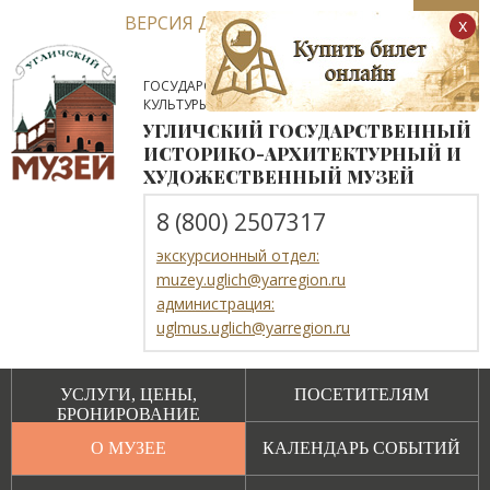
ВЕРСИЯ ДЛЯ СЛАБОВИДЯЩИХ
x
ГОСУДАРСТВЕННОЕ АВТОНОМНОЕ УЧРЕЖДЕНИЕ
КУЛЬТУРЫ ЯРОСЛАВСКОЙ ОБЛАСТИ
УГЛИЧСКИЙ ГОСУДАРСТВЕННЫЙ
ИСТОРИКО-АРХИТЕКТУРНЫЙ И
ХУДОЖЕСТВЕННЫЙ МУЗЕЙ
8 (800) 2507317
экскурсионный отдел:
muzey.uglich@yarregion.ru
администрация:
uglmus.uglich@yarregion.ru
УСЛУГИ, ЦЕНЫ,
ПОСЕТИТЕЛЯМ
БРОНИРОВАНИЕ
О МУЗЕЕ
КАЛЕНДАРЬ СОБЫТИЙ