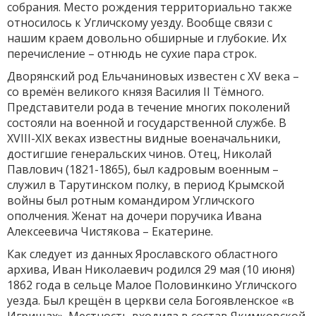
собрания. Место рождения территориально также
относилось к Угличскому уезду. Вообще связи с
нашим краем довольно обширные и глубокие. Их
перечисление – отнюдь не сухие пара строк.
Дворянский род Ельчаниновых известен с XV века –
со времён великого князя Василия II Тёмного.
Представители рода в течение многих поколений
состояли на военной и государственной службе. В
XVIII-XIX веках известны видные военачальники,
достигшие генеральских чинов. Отец, Николай
Павлович (1821-1865), был кадровым военным –
служил в Тарутинском полку, в период Крымской
войны был ротным командиром Угличского
ополчения. Женат на дочери поручика Ивана
Алексеевича Чистякова – Екатерине.
Как следует из данных Ярославского областного
архива, Иван Николаевич родился 29 мая (10 июня)
1862 года в сельце Малое Половинкино Угличского
уезда. Был крещён в церкви села Богоявленское «в