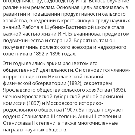
огородничеству, садоводству и т.д. Велось обучение
различным ремёслам. Основная цель заключалась в
развитии и повышении продуктивности сельского
хозяйства, внедрении в крестьянскую среду научных
знаний. Работа в Шубино-Вахтинской школе стала
важной частью жизни И.Н. Ельчанинова, предметом
подвижничества и стараний. Вероятно, там он
получает чины коллежского асессора и надворного
советника в 1892 и 1896 годах.
Эти годы явились ярким расцветом его
общественной деятельности. Он становится членом-
корреспондентом Николаевской главной
физической обсерватории (1892), секретарём
Ярославского общества сельского хозяйства (1893),
членом Ярославской губернской учёной архивной
комиссии (1897) и Московского историко-
родословного общества (1907). За труды получает
ордена Станислава III степени, Анны III степени и
Станислава II степени, а также многочисленные
награды научных обществ.