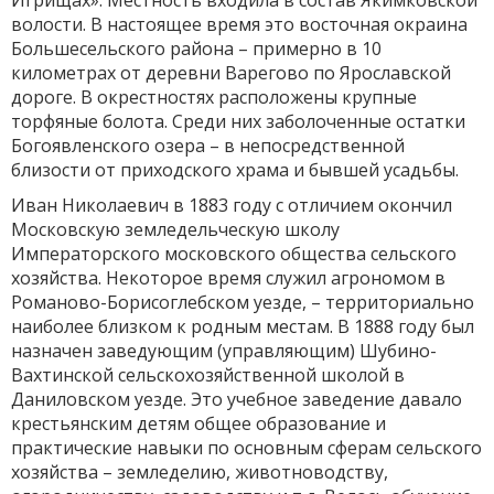
Игрищах». Местность входила в состав Якимковской
волости. В настоящее время это восточная окраина
Большесельского района – примерно в 10
километрах от деревни Варегово по Ярославской
дороге. В окрестностях расположены крупные
торфяные болота. Среди них заболоченные остатки
Богоявленского озера – в непосредственной
близости от приходского храма и бывшей усадьбы.
Иван Николаевич в 1883 году с отличием окончил
Московскую земледельческую школу
Императорского московского общества сельского
хозяйства. Некоторое время служил агрономом в
Романово-Борисоглебском уезде, – территориально
наиболее близком к родным местам. В 1888 году был
назначен заведующим (управляющим) Шубино-
Вахтинской сельскохозяйственной школой в
Даниловском уезде. Это учебное заведение давало
крестьянским детям общее образование и
практические навыки по основным сферам сельского
хозяйства – земледелию, животноводству,