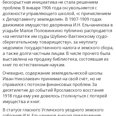
бескорыстная инициатива не стала решением
проблем. В январе 1906 года он увольняется с
должности управляющего школой, «с причислением
к Департаменту земледелия». В 1907-1909 годах
движимое имущество дворянина И.Н. Ельчанинова в
усадьбе Малое Половинкино публично распродаётся
«за неплатёж им ссуды Шубино-Вахтинскому ссудо-
сберегательному товариществу», за неуплату
недоимок государственного налога и земского сбора,
а также долги частным лицам. В числе прочего была
выставлена на продажу библиотека, состоявшая из
книг по естественным наукам.
Очевидно, содержание земледельческой школы
Иван Николаевич принимал на свой счёт, но не
справился с потоком финансовых проблем. За
десятилетие до событий Ярославского восстания
1918 года ему уже довелось столкнуться с потерей
имущества и книг.
В статусе гласного Угличского уездного земского
собрания И.Н. Ельчанинов вносил предложения,