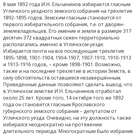
8 мая 1892 года И.Н. Ельчанинов избирается гласным
Угличского уездного земского собрания на трёхлетие
1892-1895 годов. Земским гласным становится от
первого избирательного собрания, т.е. от дворян-
землевладельцев. Его имение и земли в размере 317
десятин 372 квадратных сажен территориально
располагались именно в Угличском уезде.
Избирается почти на все последующие трёхлетия:
1895-1898, 1901-1904, 1904-1907, 1907-1910, 1910-1913
и 1913-1916 годов, – кроме 1898-1901. Возможно,
также и на последнее трёхлетие в истории Земств, в
силу обстоятельств оставшееся незавершённым.
Приведённые данные позволяют сделать вывод, что
в Угличском земстве И.Н. Ельчанинов отработал
около 25 лет. Кроме того, 14 октября того же 1892
года он становится гласным Ярославского
губернского земского собрания – депутатом от
Угличского уезда. Очевидно, на эту должность также
избирался неоднократно на протяжении
длительного периода. Многократным было избрание