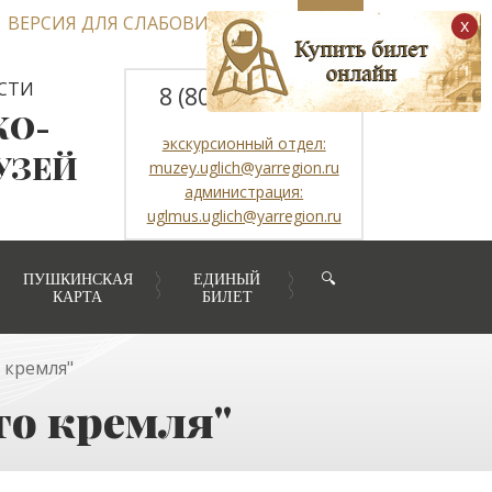
ВЕРСИЯ ДЛЯ СЛАБОВИДЯЩИХ
x
СТИ
8 (800) 2507317
КО-
экскурсионный отдел:
УЗЕЙ
muzey.uglich@yarregion.ru
администрация:
uglmus.uglich@yarregion.ru
ПУШКИНСКАЯ
ЕДИНЫЙ
🔍
КАРТА
БИЛЕТ
 кремля"
го кремля"