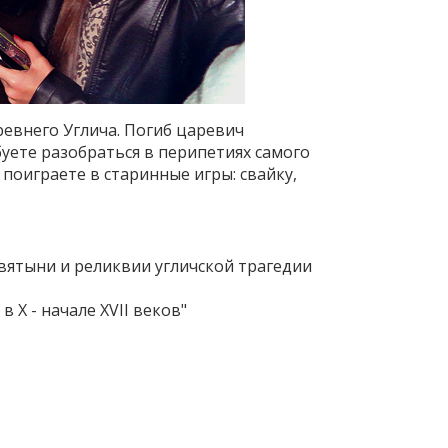
ревнего Углича. Погиб царевич
уете разобраться в перипетиях самого
 поиграете в старинные игры: свайку,
вятыни и реликвии угличской трагедии
 X - начале XVII веков"