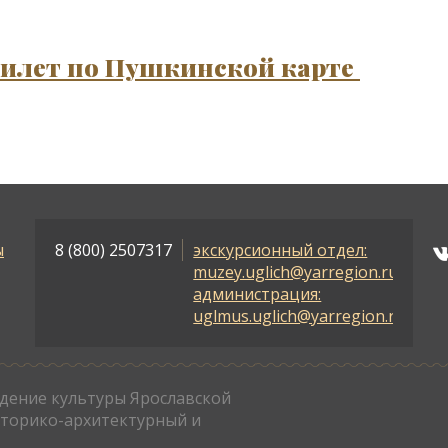
билет по Пушкинской карте
ы
8 (800) 2507317
экскурсионный отдел:
muzey.uglich@yarregion.ru
администрация:
uglmus.uglich@yarregion.ru
дение культуры Ярославской
сторико-архитектурный и