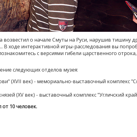
ла возвестил о начале Смуты на Руси, нарушив тишину д
.. В ходе интерактивной игры-расследования вы попроб
познакомитесь с версиями гибели царственного отрока,
ение следующих отделов музея:
ви" (XVII век) - мемориально-выставочный комплекс "С
язей (XV век) - выставочный комплекс "Угличский край в
 от 10 человек.