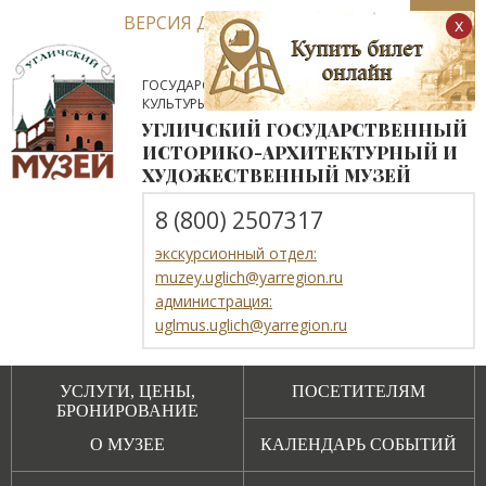
ВЕРСИЯ ДЛЯ СЛАБОВИДЯЩИХ
x
ГОСУДАРСТВЕННОЕ АВТОНОМНОЕ УЧРЕЖДЕНИЕ
КУЛЬТУРЫ ЯРОСЛАВСКОЙ ОБЛАСТИ
УГЛИЧСКИЙ ГОСУДАРСТВЕННЫЙ
ИСТОРИКО-АРХИТЕКТУРНЫЙ И
ХУДОЖЕСТВЕННЫЙ МУЗЕЙ
8 (800) 2507317
экскурсионный отдел:
muzey.uglich@yarregion.ru
администрация:
uglmus.uglich@yarregion.ru
УСЛУГИ, ЦЕНЫ,
ПОСЕТИТЕЛЯМ
БРОНИРОВАНИЕ
О МУЗЕЕ
КАЛЕНДАРЬ СОБЫТИЙ