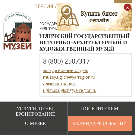
ВЕРСИЯ ДЛЯ СЛАБОВИДЯЩИХ
x
ГОСУДАРСТВЕННОЕ АВТОНОМНОЕ УЧРЕЖДЕНИЕ
КУЛЬТУРЫ ЯРОСЛАВСКОЙ ОБЛАСТИ
УГЛИЧСКИЙ ГОСУДАРСТВЕННЫЙ
ИСТОРИКО-АРХИТЕКТУРНЫЙ И
ХУДОЖЕСТВЕННЫЙ МУЗЕЙ
8 (800) 2507317
экскурсионный отдел:
muzey.uglich@yarregion.ru
администрация:
uglmus.uglich@yarregion.ru
УСЛУГИ, ЦЕНЫ,
ПОСЕТИТЕЛЯМ
БРОНИРОВАНИЕ
О МУЗЕЕ
КАЛЕНДАРЬ СОБЫТИЙ