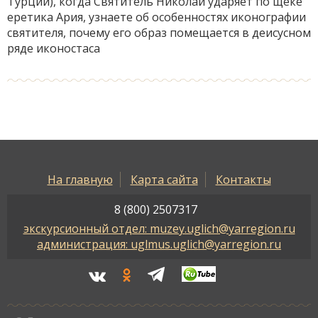
Турции), когда Святитель Николай ударяет по щеке
еретика Ария, узнаете об особенностях иконографии
святителя, почему его образ помещается в деисусном
ряде иконостаса
На главную
Карта сайта
Контакты
8 (800) 2507317
экскурсионный отдел: muzey.uglich@yarregion.ru
администрация: uglmus.uglich@yarregion.ru