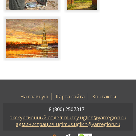
На главную
Карта сайта
Контакты
8 (800) 2507317
экскурсионный отдел: muzey.uglich@yarregion.ru
администрация: uglmus.uglich@yarregion.ru