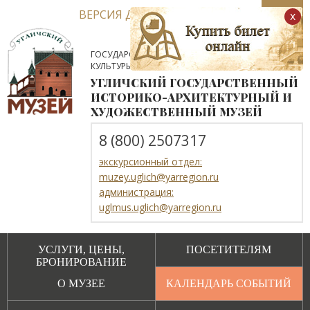
ВЕРСИЯ ДЛЯ СЛАБОВИДЯЩИХ
x
ГОСУДАРСТВЕННОЕ АВТОНОМНОЕ УЧРЕЖДЕНИЕ
КУЛЬТУРЫ ЯРОСЛАВСКОЙ ОБЛАСТИ
УГЛИЧСКИЙ ГОСУДАРСТВЕННЫЙ
ИСТОРИКО-АРХИТЕКТУРНЫЙ И
ХУДОЖЕСТВЕННЫЙ МУЗЕЙ
8 (800) 2507317
экскурсионный отдел:
muzey.uglich@yarregion.ru
администрация:
uglmus.uglich@yarregion.ru
УСЛУГИ, ЦЕНЫ,
ПОСЕТИТЕЛЯМ
БРОНИРОВАНИЕ
О МУЗЕЕ
КАЛЕНДАРЬ СОБЫТИЙ