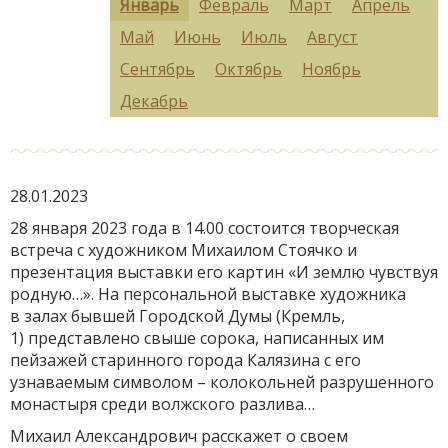
Январь
Февраль
Март
Апрель
Май
Июнь
Июль
Август
Сентябрь
Октябрь
Ноябрь
Декабрь
28.01.2023
28 января 2023 года в 14.00 состоится творческая
встреча с художником Михаилом Стоячко и
презентация выставки его картин «И землю чувствуя
родную…». На персональной выставке художника
в залах бывшей Городской Думы (Кремль,
1) представлено свыше сорока, написанных им
пейзажей старинного города Калязина с его
узнаваемым символом – колокольней разрушенного
монастыря среди волжского разлива…
Михаил Александрович расскажет о своем