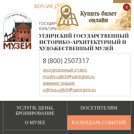
ВЕРСИЯ ДЛЯ СЛАБОВИДЯЩИХ
x
ГОСУДАРСТВЕННОЕ АВТОНОМНОЕ УЧРЕЖДЕНИЕ
КУЛЬТУРЫ ЯРОСЛАВСКОЙ ОБЛАСТИ
УГЛИЧСКИЙ ГОСУДАРСТВЕННЫЙ
ИСТОРИКО-АРХИТЕКТУРНЫЙ И
ХУДОЖЕСТВЕННЫЙ МУЗЕЙ
8 (800) 2507317
экскурсионный отдел:
muzey.uglich@yarregion.ru
администрация:
uglmus.uglich@yarregion.ru
УСЛУГИ, ЦЕНЫ,
ПОСЕТИТЕЛЯМ
БРОНИРОВАНИЕ
О МУЗЕЕ
КАЛЕНДАРЬ СОБЫТИЙ