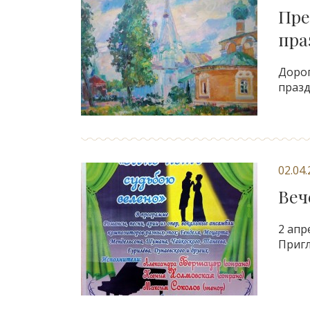
Пре
пра
Дорог
празд
02.04
Веч
2 апр
Пригл