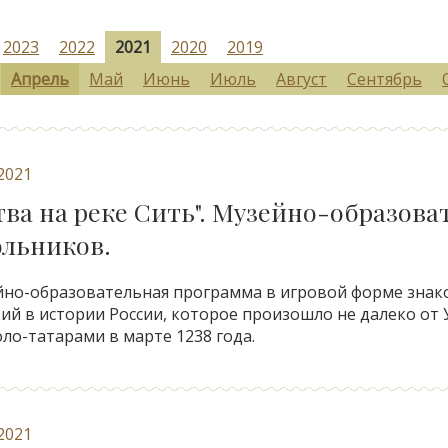
2023
2022
2021
2020
2019
Апрель
Май
Июнь
Июль
Август
Сентябрь
.2021
тва на реке Сить". Музейно-образова
льников.
но-образовательная программа в игровой форме знако
ий в истории России, которое произошло не далеко от У
ло-татарами в марте 1238 года.
.2021