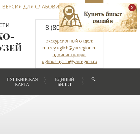
ВЕРСИЯ ДЛЯ СЛАБОВИДЯЩИХ
x
СТИ
8 (800) 2507317
КО-
экскурсионный отдел:
УЗЕЙ
muzey.uglich@yarregion.ru
администрация:
uglmus.uglich@yarregion.ru
ПУШКИНСКАЯ
ЕДИНЫЙ
🔍
КАРТА
БИЛЕТ