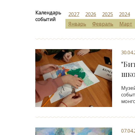
Календарь
2027
2026
2025
2024
событий
Январь
Февраль
Март
30.04
"Би
шко
Музей
событ
монго
07.04