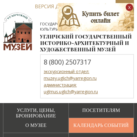
ВЕРСИЯ ДЛЯ СЛАБОВИДЯЩИХ
x
ГОСУДАРСТВЕННОЕ АВТОНОМНОЕ УЧРЕЖДЕНИЕ
КУЛЬТУРЫ ЯРОСЛАВСКОЙ ОБЛАСТИ
УГЛИЧСКИЙ ГОСУДАРСТВЕННЫЙ
ИСТОРИКО-АРХИТЕКТУРНЫЙ И
ХУДОЖЕСТВЕННЫЙ МУЗЕЙ
8 (800) 2507317
экскурсионный отдел:
muzey.uglich@yarregion.ru
администрация:
uglmus.uglich@yarregion.ru
УСЛУГИ, ЦЕНЫ,
ПОСЕТИТЕЛЯМ
БРОНИРОВАНИЕ
О МУЗЕЕ
КАЛЕНДАРЬ СОБЫТИЙ