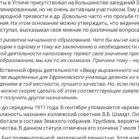
оты в Угличе присутствовал на большинстве заседаний 
инированным, но не очень активным участником. Ему 
ародной трезвости и др. Довольно часто «по просьбе г
ния. На этом основании можно утверждать, что ведени
ыступал, высказывал своё мнение по различным вопросам.
о развитии начального образования. Чего бы мы не каса
одим к одному и тому же заключению о необходимости 
ой деятельности наполовину теряют своё значение при
образованию, мы как-то их скомкали. Причина тому – не
собственной сферы деятельности: «
Ввиду выраженного на
ве выделенных для Ефремовского училища делянок из к
ениям в той местности, лучшего качества. Но, если пот
 можно скорее сделать об этом соответствующее заявлен
т получить другое назначение
».
о до середины 1911 года. В сентябре упоминается «вр
 должность назначен коллежский советник В.В. Шмидт. О
отали в составе Земского собрания. Урусбиев, вероятн
чества. В данном статусе отмечена его кончина 7 июля 1
в был примечательной, интересной личностью. Хотя изв