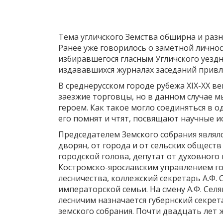
Тема угличского Земства обширна и разн
Ранее уже говорилось о заметной личнос
избиравшегося гласным Угличского уездно
издававшихся журналах заседаний привл
В среднерусском городе рубежа XIX-XX в
заезжие торговцы, но в данном случае 
героем. Как такое могло соединяться в 
его помнят и чтят, посвящают научные и
Председателем Земского собрания являл
дворян, от города и от сельских обществ
городской голова, депутат от духовного
Костромско-ярославским управлением го
лесничества, коллежский секретарь А.Ф.
императорской семьи. На смену А.Ф. Сел
лесничим назначается губернский секрета
земского собрания. Почти двадцать лет ж