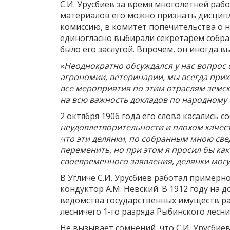
С.И. Урусбиев за время многолетней раб
материалов его можно признать дисципл
комиссию, в комитет попечительства о н
единогласно выбирали секретарём собра
было его заслугой. Впрочем, он иногда в
«
Неоднократно обсуждался у нас вопрос 
агрономии, ветеринарии, мы всегда прих
все мероприятия по этим отраслям земск
на всю важность докладов по народному 
2 октября 1906 года его слова касались 
неудовлетворительности и плохом качест
что эти делянки, по собранным мною свед
переменить, но при этом я просил бы как
своевременного заявления, делянки могу
В Угличе С.И. Урусбиев работал примерн
кондуктор А.М. Невский. В 1912 году на
ведомства государственных имуществ раб
лесничего 1-го разряда Рыбинского лесни
Не вызывает сомнений, что С.И. Урусбие