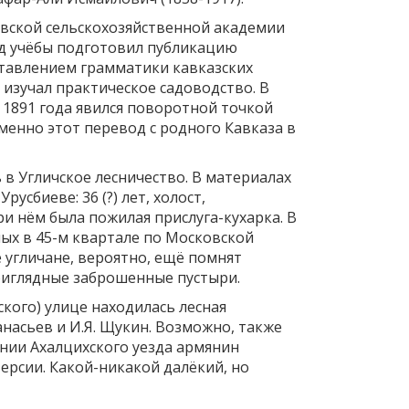
вской сельскохозяйственной академии
од учёбы подготовил публикацию
ставлением грамматики кавказских
у изучал практическое садоводство. В
 1891 года явился поворотной точкой
менно этот перевод с родного Кавказа в
в Угличское лесничество. В материалах
сбиеве: 36 (?) лет, холост,
и нём была пожилая прислуга-кухарка. В
ных в 45-м квартале по Московской
 угличане, вероятно, ещё помнят
риглядные заброшенные пустыри.
кого) улице находилась лесная
анасьев и И.Я. Щукин. Возможно, также
нии Ахалцихского уезда армянин
ерсии. Какой-никакой далёкий, но