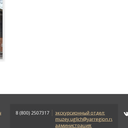
ы
8 (800) 2507317
экскурсионный отдел:
muzey.uglich@yarregion.ru
администрация: