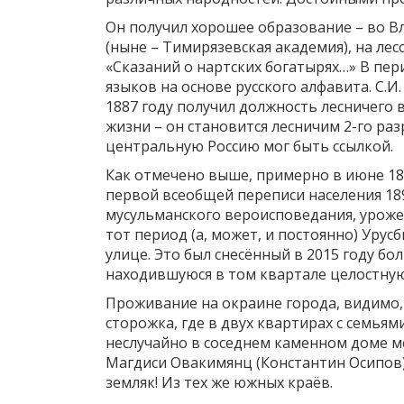
Он получил хорошее образование – во В
(ныне – Тимирязевская академия), на л
«Сказаний о нартских богатырях…» В пе
языков на основе русского алфавита. С.И
1887 году получил должность лесничего 
жизни – он становится лесничим 2-го ра
центральную Россию мог быть ссылкой.
Как отмечено выше, примерно в июне 18
первой всеобщей переписи населения 189
мусульманского вероисповедания, урожен
тот период (а, может, и постоянно) Уру
улице. Это был снесённый в 2015 году б
находившуюся в том квартале целостную
Проживание на окраине города, видимо, 
сторожка, где в двух квартирах с семьям
неслучайно в соседнем каменном доме м
Магдиси Овакимянц (Константин Осипов)
земляк! Из тех же южных краёв.