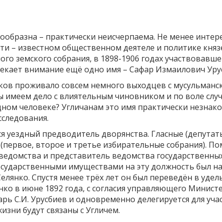
ообразна – практически неисчерпаема. Не менее интере
ти – известном общественном деятеле и политике княз
го земского собрания, в 1898-1906 годах участвовавшег
екает внимание ещё одно имя – Сафар Измаилович Уру
еков проживало совсем немного выходцев с мусульманск
мы имеем дело с влиятельным чиновником и по воле сл
одном человеке? Угличанам это имя практически незнако
сследования.
ся уездный предводитель дворянства. Гласные (депутат
 (первое, второе и третье избирательные собрания). П
 ведомства и представитель ведомства государственных
сударственными имуществами на эту должность был на
 Селянко. Спустя менее трёх лет он был переведён в уд
янко в июне 1892 года, с согласия управляющего Минис
рь С.И. Урусбиев и одновременно делегируется для уча
изни будут связаны с Угличем.