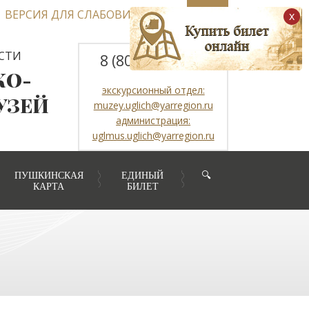
ВЕРСИЯ ДЛЯ СЛАБОВИДЯЩИХ
x
СТИ
8 (800) 2507317
КО-
экскурсионный отдел:
УЗЕЙ
muzey.uglich@yarregion.ru
администрация:
uglmus.uglich@yarregion.ru
ПУШКИНСКАЯ
ЕДИНЫЙ
🔍
КАРТА
БИЛЕТ