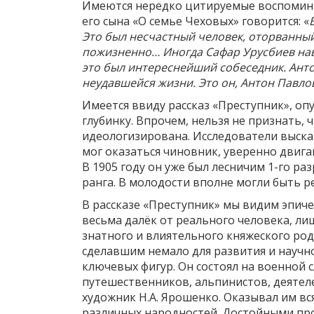
Имеются нередко цитируемые воспоминан
его сына «О семье Чеховых» говорится: «
Это был несчастный человек, оторванный 
пожизненно… Иногда Сафар Урусбиев нав
это был интереснейший собеседник. Анто
неудавшейся жизни. Это он, Антон Павло
Имеется ввиду рассказ «Преступник», оп
глубинку. Впрочем, нельзя не признать, 
идеологизирована. Исследователи выска
мог оказаться чиновник, уверенно двига
В 1905 году он уже был лесничим 1-го ра
ранга. В молодости вполне могли быть р
В рассказе «Преступник» мы видим эпиче
весьма далёк от реального человека, л
знатного и влиятельного княжеского ро
сделавшим немало для развития и научно
ключевых фигур. Он состоял на военной 
путешественников, альпинистов, деятеле
художник Н.А. Ярошенко. Оказывал им в
различных народностей. Достойными про