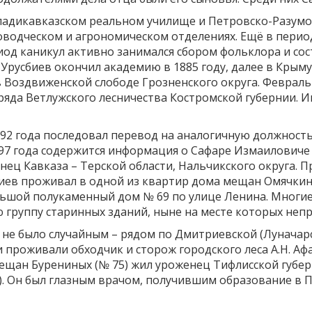
ладикавказском реальном училище и Петровско-Разумо
есоводческом и агрономическом отделениях. Ещё в пери
риод каникул активно занимался сбором фольклора и со
. Урусбиев окончил академию в 1885 году, далее в Крым
в Воздвиженской слободе Грозненского округа. Февраль
зряда Ветлужского лесничества Костромской губернии. И
92 года последовал перевод на аналогичную должность 
7 года содержится информация о Сафаре Измаиловиче Уру
ец Кавказа – Терской области, Нальчикского округа. Пр
сбиев проживал в одной из квартир дома мещан Омячки
ольшой полукаменный дом № 69 по улице Ленина. Многие
 группу старинных зданий, ныне на месте которых неп
не было случайным – рядом по Дмитриевской (Луначарс
и проживали обходчик и сторож городского леса А.Н. Аф
ещан Бурениных (№ 75) жил уроженец Тифлисской губер
. Он был глазным врачом, получившим образование в П