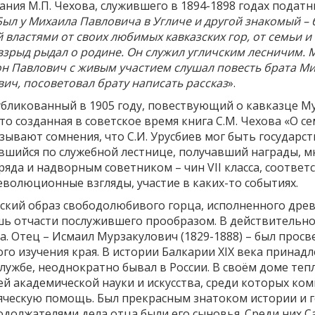
ия М.П. Чехова, служившего в 1894-1898 годах податн
Был у Михаила Павловича в Угличе и другой знакомый –
властями от своих любимых кавказских гор, от семьи и 
зрыд рыдал о родине. Он служил угличским лесничим. М
н Павлович с живым участием слушал повесть брата Мих
вич, посоветовал брату написать рассказ
».
убликованный в 1905 году, повествующий о кавказце Му
что созданная в советское время книга С.М. Чехова «О 
зывают сомнения, что С.И. Урусбиев мог быть государс
вшийся по служебной лестнице, получавший награды, мн
зряда и надворным советником – чин VII класса, соотв
еволюционные взгляды, участие в каких-то событиях.
ский образ свободолюбивого горца, исполненного древ
ишь отчасти послужившего прообразом. В действительн
да. Отец – Исмаил Мурзакулович (1829-1888) – был про
го изучения края. В истории Балкарии XIX века принад
службе, неоднократно бывал в России. В своём доме те
й академической науки и искусства, среди которых комп
сяческую помощь. Был прекрасным знатоком истории и г
должателями дела отца были его сыновья. Среди них Са