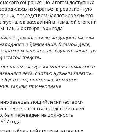
Земского собрания. По итогам доступных
доводилось избираться в ревизионную
ласных, посредством баллотировки» его
е журналов заседаний в немалой степени
 Так, 3 октября 1905 года:
лись: страхования ли, медицины ли, или
народного образования. В самом деле,
 народном невежестве. Однако, несмотря
достаток средств
».
 прошлом заседании мнения комиссии о
азённого леса, считаю нужным заявить,
ребуется, то, повторяю, их можно
ие, так как, при неподаче
еменно заведывающий лесничеством»
ни также в качестве представителей
о, был переведён на должность
917 года.
естен в большей степени на родине,