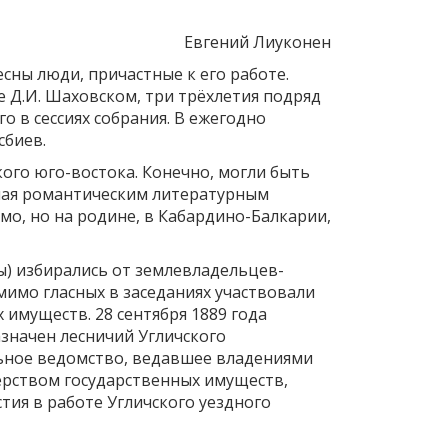
Евгений Лиуконен
сны люди, причастные к его работе.
е Д.И. Шаховском, три трёхлетия подряд
о в сессиях собрания. В ежегодно
сбиев.
ого юго-востока. Конечно, могли быть
учая романтическим литературным
мо, но на родине, в Кабардино-Балкарии,
ы) избирались от землевладельцев-
омимо гласных в заседаниях участвовали
 имуществ. 28 сентября 1889 года
значен лесничий Угличского
ельное ведомство, ведавшее владениями
терством государственных имуществ,
стия в работе Угличского уездного