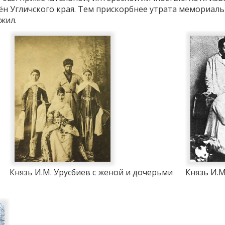
ён Угличского края. Тем прискорбнее утрата мемориаль
жил.
Князь И.М. Урусбиев с женой и дочерьми
Князь И.М