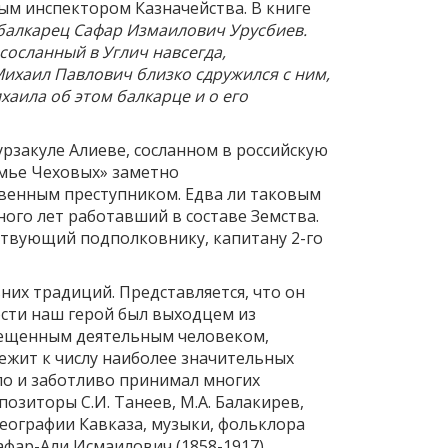
ым инспектором Казначейства. В книге
 балкарец Сафар Измаилович Урусбиев.
сосланный в Углич навсегда,
ихаил Павлович близко сдружился с ним,
аила об этом балкарце и о его
рзакуле Алиеве, сосланном в российскую
семье Чеховых» заметно
твенным преступником. Едва ли таковым
ого лет работавший в составе Земства.
етствующий подполковнику, капитану 2-го
них традиций. Представляется, что он
ости наш герой был выходцем из
свещенным деятельным человеком,
лежит к числу наиболее значительных
пло и заботливо принимал многих
озиторы С.И. Танеев, М.А. Балакирев,
еографии Кавказа, музыки, фольклора
фар-Али Исмаилович (1858-1917).