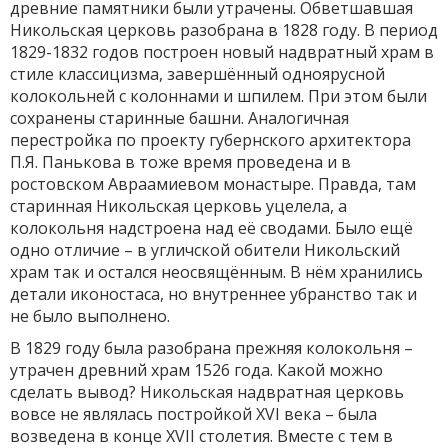
древние памятники были утрачены. Обветшавшая
Никольская церковь разобрана в 1828 году. В период
1829-1832 годов построен новый надвратный храм в
стиле классицизма, завершённый одноярусной
колокольней с колоннами и шпилем. При этом были
сохранены старинные башни. Аналогичная
перестройка по проекту губернского архитектора
П.Я. Панькова в тоже время проведена и в
ростовском Авраамиевом монастыре. Правда, там
старинная Никольская церковь уцелела, а
колокольня надстроена над её сводами. Было ещё
одно отличие – в угличской обители Никольский
храм так и остался неосвящённым. В нём хранились
детали иконостаса, но внутреннее убранство так и
не было выполнено.
В 1829 году была разобрана прежняя колокольня –
утрачен древний храм 1526 года. Какой можно
сделать вывод? Никольская надвратная церковь
вовсе не являлась постройкой XVI века – была
возведена в конце XVII столетия. Вместе с тем в