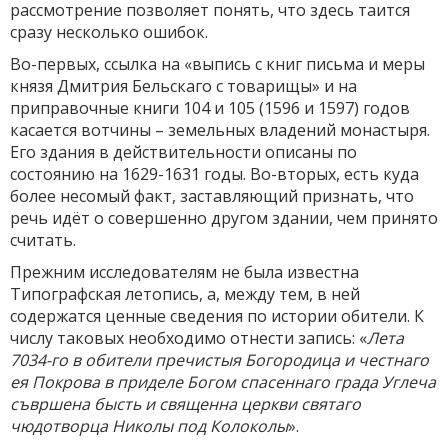
рассмотрение позволяет понять, что здесь таится
сразу несколько ошибок.
Во-первых, ссылка на «выпись с книг письма и меры
князя Дмитрия Бельскаго с товарищы» и на
приправочные книги 104 и 105 (1596 и 1597) годов
касается вотчины – земельных владений монастыря.
Его здания в действительности описаны по
состоянию на 1629-1631 годы. Во-вторых, есть куда
более несомый факт, заставляющий признать, что
речь идёт о совершенно другом здании, чем принято
считать.
Прежним исследователям не была известна
Типографская летопись, а, между тем, в ней
содержатся ценные сведения по истории обители. К
числу таковых необходимо отнести запись: «
Лета
7034-го в обители пречистыя Богородица и честнаго
ея Покрова в приделе Богом спасеннаго града Углеча
съвршена бысть и священна церкви святаго
чюдотворца Николы под Колоколы
».