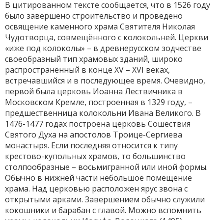
В цитированном тексте сообщается, что в 1526 году
было завершено строительство и проведено
освящение каменного храма Святителя Николая
Чудотворца, совмещённого с колокольней. Церкви
«иже под колоколы» – в древнерусском зодчестве
своеобразный тип храмовых зданий, широко
распространённый в конце XV – XVI веках,
встречавшийся и в последующее время. Очевидно,
первой была церковь Иоанна Лествичника в
Московском Кремле, построенная в 1329 году, –
предшественница колокольни Ивана Великого. В
1476-1477 годах построена церковь Сошествия
Святого Духа на апостолов Троице-Сергиева
монастыря. Если последняя относится к типу
крестово-купольных храмов, то большинство
столпообразные – восьмигранной или иной формы.
Обычно в нижней части небольшое помещение
храма. Над церковью расположен ярус звона с
открытыми арками. Завершением обычно служили
кокошники и барабан с главой. Можно вспомнить