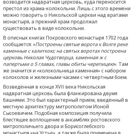
возводится надвратная церковь, куда переносится
престол из храма-колокольни. Лишь с этого времени
можно говорить о Никольской церкви над вратами
монастыря, а прежний храм продолжал
существовать в виде колокольни.
В описных книгах Покровского монастыря 1702 года
сообщается: «
Построены святые ворота к Волге реке
каменные с калиткою; на святых воротах построена
церковь Николая Чудотворца, каменная ж с
папертьми о 5 главах, главы обиты черепицею
». Там
же значится и «колокольница каменная» с набором
колоколов и железными часами с четвертным боем.
Возведённая в конце XVII века Никольская
надвратная церковь была фланкирована двумя
башнями. Это был характерный приём, введённый в
местную архитектуру митрополитом Ионой
Сысоевичем. Подобная композиция получила
блестящее воплощение в ансамблях ростовского
митрополичьего двора и Борисоглебского
монастыря «на Устье», а также была применена в