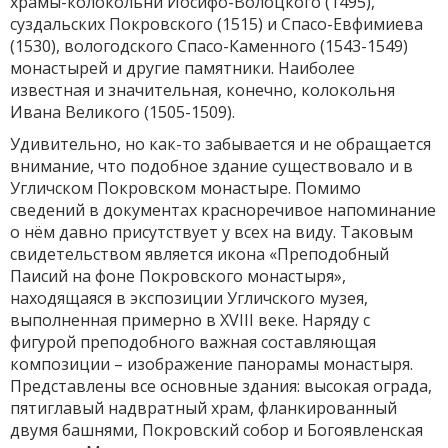
храмы-колокольни Иосифо-Волоцкого (1495),
суздальских Покровского (1515) и Спасо-Евфимиева
(1530), вологодского Спасо-Каменного (1543-1549)
монастырей и другие памятники. Наиболее
известная и значительная, конечно, колокольня
Ивана Великого (1505-1509).
Удивительно, но как-то забывается и не обращается
внимание, что подобное здание существовало и в
Угличском Покровском монастыре. Помимо
сведений в документах красноречивое напоминание
о нём давно присутствует у всех на виду. Таковым
свидетельством является икона «Преподобный
Паисий на фоне Покровского монастыря»,
находящаяся в экспозиции Угличского музея,
выполненная примерно в XVIII веке. Наряду с
фигурой преподобного важная составляющая
композиции – изображение панорамы монастыря.
Представлены все основные здания: высокая ограда,
пятиглавый надвратный храм, фланкированный
двумя башнями, Покровский собор и Богоявленская