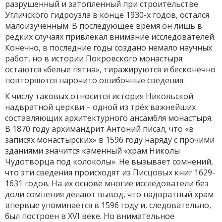
разрушенный и затопленный при строительстве
Угличского гидроузла в конце 1930-х годов, остался
малоизученным. В последующее время он лишь в
редких случаях привлекал внимание исследователей.
Конечно, в последние годы создано немало научных
работ, но в истории Покровского монастыря
остаются «белые пятна», тиражируются и бесконечно
повторяются нарочито ошибочные сведения.
К числу таковых относится история Никольской
надвратной церкви – одной из трёх важнейших
составляющих архитектурного ансамбля монастыря.
В 1870 году архимандрит Антоний писал, что «в
записях монастырских» в 1596 году наряду с прочими
зданиями значится каменный «храм Николы
Чудотворца под колоколы». Не вызывает сомнений,
что эти сведения происходят из Писцовых книг 1629-
1631 годов. На их основе многие исследователи без
доли сомнения делают вывод, что надвратный храм
впервые упоминается в 1596 году и, следовательно,
был построен в XVI веке. Но внимательное