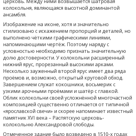
церковь. Между ними возвышается шатровая
колокольня, являющаяся высотной доминантой
ансамбля.
Изображение на иконе, хотя и значительно
стилизовано с искажением пропорций и деталей, но
выполнено чёткими графическими линиями,
напоминающими чертёж. Поэтому наряду с
условностью необходимо признать значительную
долю достоверности. У колокольни расширенный
нижний ярус, прорезанный высокими арками.
Несколько зауженный второй ярус имеет два ряда
проёмов и, возможно, открытый круговой обход.
Завершением служат кокошники, восьмерик с
узкими арочными проёмами и шатёр с главкой.
Облик колокольни своей усложнённой многочастной
композицией существенно отличается от типичной
«ярославской свечи» и скорее напоминает известный
памятник XVI века – Распятскую церковь-
колокольню Александровой слободы.
Отмеченное здание было возведено в 1510-х годах