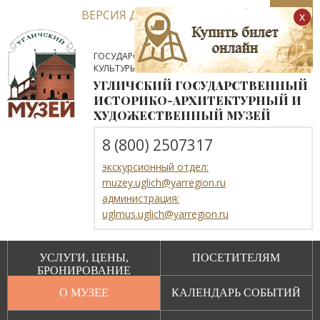
ВЕРСИЯ ДЛЯ СЛАБОВИДЯЩИХ
x
ГОСУДАРСТВЕННОЕ АВТОНОМНОЕ УЧРЕЖДЕНИЕ
КУЛЬТУРЫ ЯРОСЛАВСКОЙ ОБЛАСТИ
УГЛИЧСКИЙ ГОСУДАРСТВЕННЫЙ
ИСТОРИКО-АРХИТЕКТУРНЫЙ И
ХУДОЖЕСТВЕННЫЙ МУЗЕЙ
8 (800) 2507317
экскурсионный отдел:
muzey.uglich@yarregion.ru
администрация:
uglmus.uglich@yarregion.ru
УСЛУГИ, ЦЕНЫ,
ПОСЕТИТЕЛЯМ
БРОНИРОВАНИЕ
О МУЗЕЕ
КАЛЕНДАРЬ СОБЫТИЙ