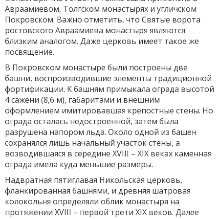
Авраамиевом, Толгском монастырях и угличском
Покровском. Важно отметить, что Святые ворота
ростовского Авраамиева монастыря являются
близким аналогом. Даже церковь имеет такое же
посвящение.
В Покровском монастыре были построены две
башни, воспроизводившие элементы традиционной
фортификации. К башням примыкала ограда высотой
4 сажени (8,6 м), габаритами и внешним
оформлением имитировавшая крепостные стены. Но
ограда осталась недостроенной, затем была
разрушена напором льда. Около одной из башен
сохранялся лишь начальный участок стены, а
возводившаяся в середине XVIII – XIX веках каменная
ограда имела куда меньшие размеры.
Надвратная пятиглавая Никольская церковь,
фланкированная башнями, и древняя шатровая
колокольня определяли облик монастыря на
протяжении XVIII – первой трети XIX веков. Далее