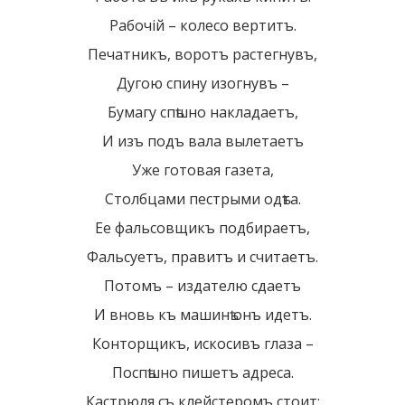
Рабочiй – колесо вертитъ.
Печатникъ, воротъ растегнувъ,
Дугою спину изогнувъ –
Бумагу спѣшно накладаетъ,
И изъ подъ вала вылетаетъ
Уже готовая газета,
Столбцами пестрыми одѣта.
Ее фальсовщикъ подбираетъ,
Фальсуетъ, правитъ и считаетъ.
Потомъ – издателю сдаетъ
И вновь къ машинѣ онъ идетъ.
Конторщикъ, искосивъ глаза –
Поспѣшно пишетъ адреса.
Кастрюля съ клейстеромъ стоит: