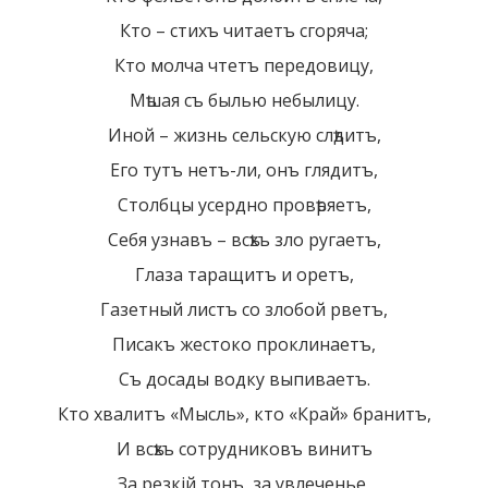
Кто – стихъ читаетъ сгоряча;
Кто молча чтетъ передовицу,
Мѣшая съ былью небылицу.
Иной – жизнь сельскую слѣдитъ,
Его тутъ нетъ-ли, онъ глядитъ,
Столбцы усердно провѣряетъ,
Себя узнавъ – всѣхъ зло ругаетъ,
Глаза таращитъ и оретъ,
Газетный листъ со злобой рветъ,
Писакъ жестоко проклинаетъ,
Съ досады водку выпиваетъ.
Кто хвалитъ «Мысль», кто «Край» бранитъ,
И всѣхъ сотрудниковъ винитъ
За резкiй тонъ, за увлеченье,