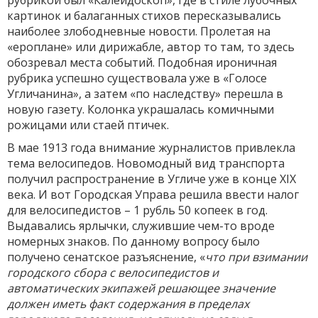
рубрикой был «Калейдоскоп», где в стиле лубочных
картинок и балаганных стихов пересказывались
наиболее злободневные новости. Пролетая на
«ероплане» или дирижабле, автор то там, то здесь
обозревал места событий. Подобная ироничная
рубрика успешно существовала уже в «Голосе
Угличанина», а затем «по наследству» перешла в
новую газету. Колонка украшалась комичными
рожицами или стаей птичек.
В мае 1913 года внимание журналистов привлекла
тема велосипедов. Новомодный вид транспорта
получил распространение в Угличе уже в конце XIX
века. И вот Городская Управа решила ввести налог
для велосипедистов – 1 рубль 50 копеек в год.
Выдавались ярлычки, служившие чем-то вроде
номерных знаков. По данному вопросу было
получено сенатское разъяснение, «
что при взимании
городского сбора с велосипедистов и
автоматических экипажей решающее значение
должен иметь факт содержания в пределах