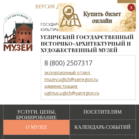
ВЕРСИЯ ДЛЯ СЛАБОВИДЯЩИХ
x
ГОСУДАРСТВЕННОЕ АВТОНОМНОЕ УЧРЕЖДЕНИЕ
КУЛЬТУРЫ ЯРОСЛАВСКОЙ ОБЛАСТИ
УГЛИЧСКИЙ ГОСУДАРСТВЕННЫЙ
ИСТОРИКО-АРХИТЕКТУРНЫЙ И
ХУДОЖЕСТВЕННЫЙ МУЗЕЙ
8 (800) 2507317
экскурсионный отдел:
muzey.uglich@yarregion.ru
администрация:
uglmus.uglich@yarregion.ru
УСЛУГИ, ЦЕНЫ,
ПОСЕТИТЕЛЯМ
БРОНИРОВАНИЕ
О МУЗЕЕ
КАЛЕНДАРЬ СОБЫТИЙ