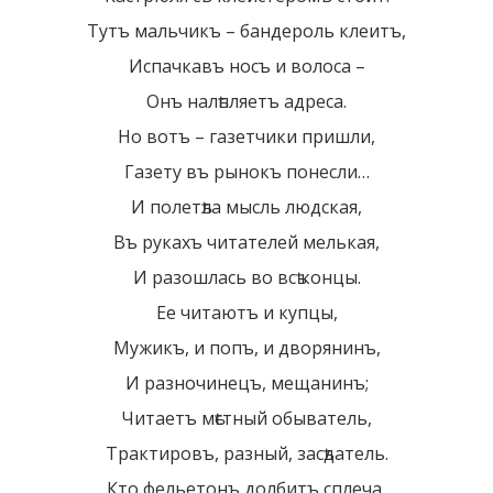
Тутъ мальчикъ – бандероль клеитъ,
Испачкавъ носъ и волоса –
Онъ налѣпляетъ адреса.
Но вотъ – газетчики пришли,
Газету въ рынокъ понесли…
И полетѣла мысль людская,
Въ рукахъ читателей мелькая,
И разошлась во всѣ концы.
Ее читаютъ и купцы,
Мужикъ, и попъ, и дворянинъ,
И разночинецъ, мещанинъ;
Читаетъ мѣстный обыватель,
Трактировъ, разный, засѣдатель.
Кто фельетонъ долбитъ сплеча,