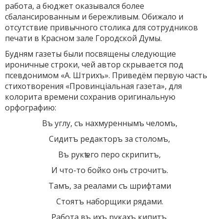
работа, а бюджет оказывался более
сбалансированным и бережливым. Обижало и
отсутствие привычного столика для сотрудников
печати в Красном зале Городской Думы.
Будням газеты были посвящены следующие
ироничные строки, чей автор скрывается под
псевдонимом «А. Штрихъ». Приведём первую часть
стихотворения «Провинцiальная газета», для
колорита времени сохранив оригинальную
орфографию:
Въ углу, съ нахмуреннымъ челомъ,
Сидитъ редакторъ за столомъ,
Въ рукѣ его перо скрипитъ,
И что-то бойко онъ строчитъ.
Тамъ, за реалами съ шрифтами
Стоятъ наборщики рядами.
Работа въ ихъ рукахъ кипитъ.