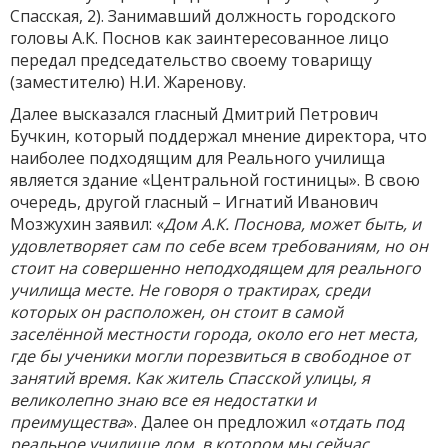
Спасская, 2). Занимавший должность городского
головы А.К. Поснов как заинтересованное лицо
передал председательство своему товарищу
(заместителю) Н.И. Жаренову.
Далее высказался гласный Дмитрий Петрович
Бучкин, который поддержал мнение директора, что
наиболее подходящим для Реального училища
является здание «Центральной гостиницы». В свою
очередь, другой гласный – Игнатий Иванович
Мозжухин заявил: «
Дом А.К. Поснова, может быть, и
удовлетворяет сам по себе всем требованиям, но он
стоит на совершенно неподходящем для реального
училища месте. Не говоря о трактирах, среди
которых он расположен, он стоит в самой
заселённой местности города, около его нет места,
где бы ученики могли порезвиться в свободное от
занятий время. Как житель Спасской улицы, я
великолепно знаю все ея недостатки и
преимущества
». Далее он предложил «
отдать под
реальное училище дом, в котором мы сейчас