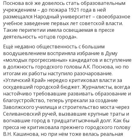
Поснова всё же довелось стать образовательным
учреждением – до пожара 1921 года в ней
размещался Народный университет – своеобразное
учебное заведение первых лет советской власти.
Такие перипетии имела освещаемая в прессе
деятельность «отцов города».
Ещё недавно общественность с большим
воодушевлением восприняла избрание в Думу
«молодых прогрессивных» кандидатов и вступление
в должность городского головы А.К. Поснова, но по
итогам их работы наступило разочарование.
«Угличский Край» нередко критиковал власти за
оскудевший городской бюджет. Журналисты, всегда
настойчиво требовавшие развивать образование и
благоустройство, теперь упрекали за создание
Заволжского училища и строительство моста через
Селивановский ручей, вызвавшие крупные траты и
вогнавшие город в тридцатитысячный долг. Как бы
пресса не критиковала прежнего городского голову
В.Н. Кашинова, но при нём тоже велась реальная