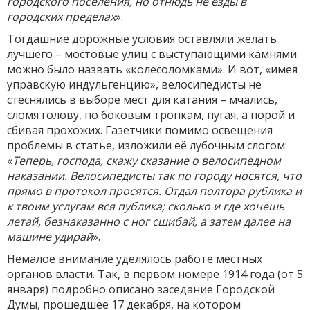
городского поселения, но отнюдь не езды в
городских пределах
».
Тогдашние дорожные условия оставляли желать
лучшего – мостовые улиц с выступающими камнями
можно было назвать «колёсоломками». И вот, «имея
управскую индульгенцию», велосипедисты не
стеснялись в выборе мест для катания – мчались,
сломя голову, по боковым тропкам, пугая, а порой и
сбивая прохожих. Газетчики помимо освещения
проблемы в статье, изложили её лубочным слогом:
«
Теперь, господа, скажу сказание о велосипедном
наказании. Велосипедисты так по городу носятся, что
прямо в протокол просятся. Отдал полтора рублика и
к твоим услугам вся публика; сколько и где хочешь
летай, безнаказанно с ног сшибай, а затем далее на
машине удирай
».
Немалое внимание уделялось работе местных
органов власти. Так, в первом номере 1914 года (от 5
января) подробно описано заседание Городской
Думы, прошедшее 17 декабря, на котором