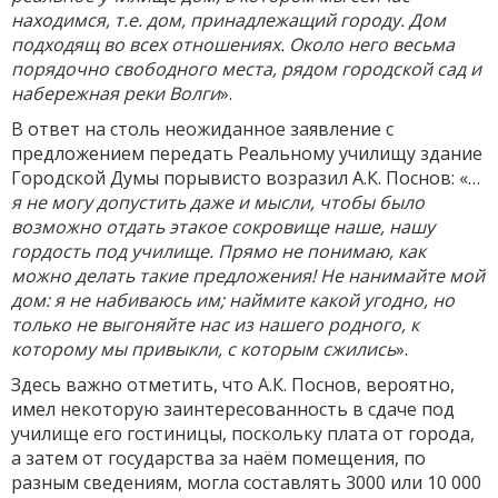
находимся, т.е. дом, принадлежащий городу. Дом
подходящ во всех отношениях. Около него весьма
порядочно свободного места, рядом городской сад и
набережная реки Волги
».
В ответ на столь неожиданное заявление с
предложением передать Реальному училищу здание
Городской Думы порывисто возразил А.К. Поснов: «…
я не могу допустить даже и мысли, чтобы было
возможно отдать этакое сокровище наше, нашу
гордость под училище. Прямо не понимаю, как
можно делать такие предложения! Не нанимайте мой
дом: я не набиваюсь им; наймите какой угодно, но
только не выгоняйте нас из нашего родного, к
которому мы привыкли, с которым сжились
».
Здесь важно отметить, что А.К. Поснов, вероятно,
имел некоторую заинтересованность в сдаче под
училище его гостиницы, поскольку плата от города,
а затем от государства за наём помещения, по
разным сведениям, могла составлять 3000 или 10 000