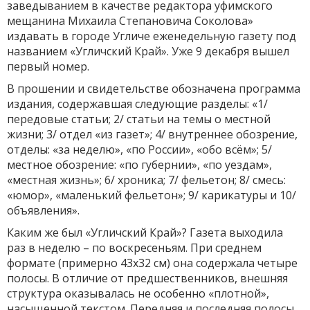
заведыванием в качестве редактора уфимского
мещанина Михаила Степановича Соколова»
издавать в городе Угличе еженедельную газету под
названием «Угличский Край». Уже 9 декабря вышел
первый номер.
В прошении и свидетельстве обозначена программа
издания, содержавшая следующие разделы: «1/
передовые статьи; 2/ статьи на темы о местной
жизни; 3/ отдел «из газет»; 4/ внутреннее обозрение,
отделы: «за неделю», «по России», «обо всём»; 5/
местное обозрение: «по губернии», «по уездам»,
«местная жизнь»; 6/ хроника; 7/ фельетон; 8/ смесь:
«юмор», «маленький фельетон»; 9/ карикатуры и 10/
объявления».
Каким же был «Угличский Край»? Газета выходила
раз в неделю – по воскресеньям. При среднем
формате (примерно 43х32 см) она содержала четыре
полосы. В отличие от предшественников, внешняя
структура оказывалась не особенно «плотной»,
насыщенной текстом. Передняя и последняя полосы