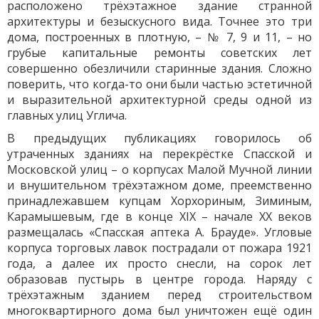
расположено трёхэтажное здание странной
архитектуры и безыскусного вида. Точнее это три
дома, построенных в плотную, – № 7, 9 и 11, – но
грубые капитальные ремонты советских лет
совершенно обезличили старинные здания. Сложно
поверить, что когда-то они были частью эстетичной
и выразительной архитектурной среды одной из
главных улиц Углича.
В предыдущих публикациях говорилось об
утраченных зданиях на перекрёстке Спасской и
Московской улиц – о корпусах Малой Мучной линии
и внушительном трёхэтажном доме, преемственно
принадлежавшем купцам Хорхориным, Зиминым,
Карамышевым, где в конце XIX – начале XX веков
размещалась «Спасская аптека А. Брауде». Угловые
корпуса торговых лавок пострадали от пожара 1921
года, а далее их просто снесли, на сорок лет
образовав пустырь в центре города. Наряду с
трёхэтажным зданием перед строительством
многоквартирного дома был уничтожен ещё один