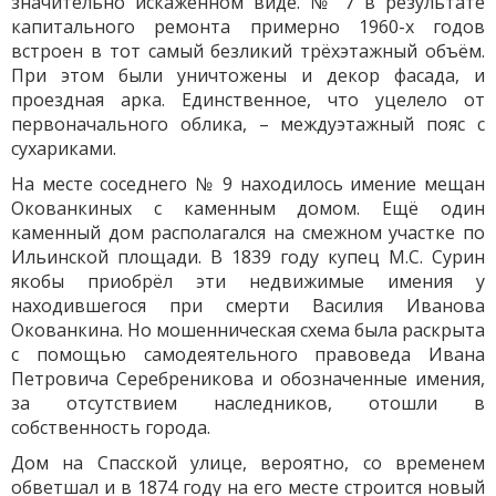
значительно искажённом виде. № 7 в результате
капитального ремонта примерно 1960-х годов
встроен в тот самый безликий трёхэтажный объём.
При этом были уничтожены и декор фасада, и
проездная арка. Единственное, что уцелело от
первоначального облика, – междуэтажный пояс с
сухариками.
На месте соседнего № 9 находилось имение мещан
Окованкиных с каменным домом. Ещё один
каменный дом располагался на смежном участке по
Ильинской площади. В 1839 году купец М.С. Сурин
якобы приобрёл эти недвижимые имения у
находившегося при смерти Василия Иванова
Окованкина. Но мошенническая схема была раскрыта
с помощью самодеятельного правоведа Ивана
Петровича Серебреникова и обозначенные имения,
за отсутствием наследников, отошли в
собственность города.
Дом на Спасской улице, вероятно, со временем
обветшал и в 1874 году на его месте строится новый