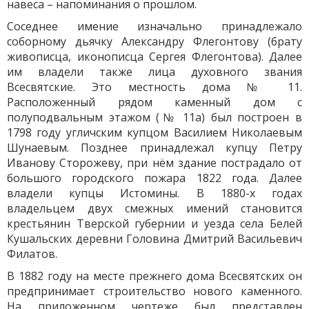
навеса – напоминания о прошлом.
Соседнее имение изначально принадлежало
соборному дьячку Александру Флегонтову (брату
живописца, иконописца Сергея Флегонтова). Далее
им владели также лица духовного звания
Всесвятские. Это местность дома № 11.
Расположенный рядом каменный дом с
полуподвальным этажом (№ 11а) был построен в
1798 году угличским купцом Василием Николаевым
Шунаевым. Позднее принадлежал купцу Петру
Иванову Сторожеву, при нём здание пострадало от
большого городского пожара 1822 года. Далее
владели купцы Истомины. В 1880-х годах
владельцем двух смежных имений становится
крестьянин Тверской губернии и уезда села Белей
Кушальских деревни Головина Дмитрий Васильевич
Филатов.
В 1882 году на месте прежнего дома Всесвятских он
предпринимает строительство нового каменного.
На приложенном чертеже был представлен