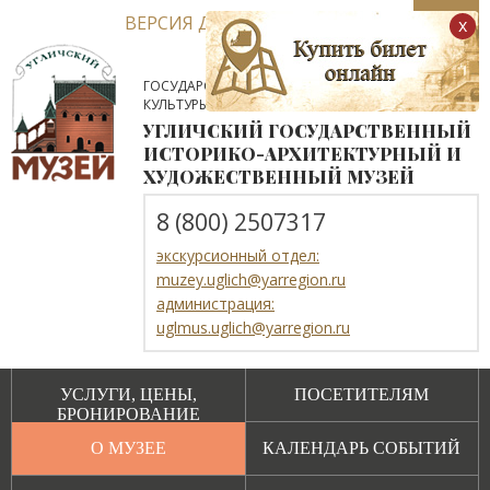
ВЕРСИЯ ДЛЯ СЛАБОВИДЯЩИХ
x
ГОСУДАРСТВЕННОЕ АВТОНОМНОЕ УЧРЕЖДЕНИЕ
КУЛЬТУРЫ ЯРОСЛАВСКОЙ ОБЛАСТИ
УГЛИЧСКИЙ ГОСУДАРСТВЕННЫЙ
ИСТОРИКО-АРХИТЕКТУРНЫЙ И
ХУДОЖЕСТВЕННЫЙ МУЗЕЙ
8 (800) 2507317
экскурсионный отдел:
muzey.uglich@yarregion.ru
администрация:
uglmus.uglich@yarregion.ru
УСЛУГИ, ЦЕНЫ,
ПОСЕТИТЕЛЯМ
БРОНИРОВАНИЕ
О МУЗЕЕ
КАЛЕНДАРЬ СОБЫТИЙ