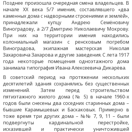
Позднее произошла очередная смена владельцев. В
начале ХХ века 5/7 имения, составлявшего «два
каменных дома с надворными строениями и землёй»,
принадлежали купцу Андрею Семёновичу
Виноградову, а 2/7 Дмитрию Николаевичу Мокрову.
При них на территории имения находились
колониальный магазин с ренсковым погребом
Виноградова, экипажная мастерская Николая
Захаровича Захарова и другие заведения. С лета 1917
года некоторые помещения одноэтажного дома
занимала типография Ивана Алексеевича Дикарёва.
В советский период на протяжении нескольких
десятилетий здания сохранялись без существенных
изменений. Затем перед строительством
пятиэтажного жилого дома (№ 5) в начале 1960-х
годов были снесены два соседних старинных дома –
бывшие Карамышевых и Баскаковых. Примерно в
тоже время три других дома – №№ 7, 9, 11 – были
подвергнуты кардинальной перестройке,
исказившей и практически уничтожившей