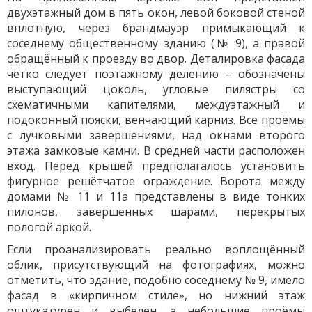
двухэтажный дом в пять окон, левой боковой стеной
вплотную, через брандмауэр примыкающий к
соседнему общественному зданию (№ 9), а правой
обращённый к проезду во двор. Деталировка фасада
чётко следует поэтажному делению – обозначены
выступающий цоколь, угловые пилястры со
схематичными капителями, междуэтажный и
подоконный пояски, венчающий карниз. Все проёмы
с лучковыми завершениями, над окнами второго
этажа замковые камни. В средней части расположен
вход. Перед крышей предполагалось установить
фигурное решётчатое ограждение. Ворота между
домами № 11 и 11а представлены в виде тонких
пилонов, завершённых шарами, перекрытых
пологой аркой.
Если проанализировать реально воплощённый
облик, присутствующий на фотографиях, можно
отметить, что здание, подобно соседнему № 9, имело
фасад в «кирпичном стиле», но нижний этаж
оштукатурен и выбелен, а небольшие проёмы