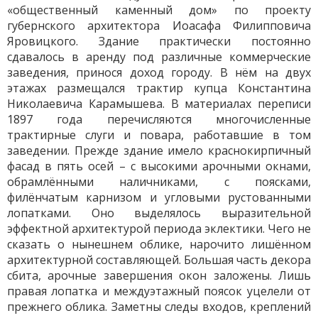
«общественный каменный дом» по проекту
губернского архитектора Иоасафа Филипповича
Яровицкого. Здание практически постоянно
сдавалось в аренду под различные коммерческие
заведения, принося доход городу. В нём на двух
этажах размещался трактир купца Константина
Николаевича Карамышева. В материалах переписи
1897 года перечисляются многочисленные
трактирные слуги и повара, работавшие в том
заведении. Прежде здание имело краснокирпичный
фасад в пять осей – с высокими арочными окнами,
обрамлёнными наличниками, с поясками,
филёнчатым карнизом и угловыми рустованными
лопатками. Оно выделялось выразительной
эффектной архитектурой периода эклектики. Чего не
сказать о нынешнем облике, нарочито лишённом
архитектурной составляющей. Большая часть декора
сбита, арочные завершения окон заложены. Лишь
правая лопатка и междуэтажный поясок уцелели от
прежнего облика. Заметны следы входов, креплений