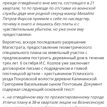
прежде отведённаго мне места, состоящаго в 21
квартале, то по приезде по отставке из воинской
службы дядя мне родной секунд-маиор Михайло
Петров Фирсов приемле к себе по наследству,
почему я онаго и лишаюсь без платы и с
чувствительным убытком, но уже оное ему
предоставляю
».
Вероятно, вскоре последовало разрешение
Магистрата, предоставление геометрического
специального плана на земельный участок с
предписанием построить деревянный дом в течение
трёх лет. 6 октября И.С. Козлов уже заключает
договорное письмо с подрядчиком и главой
плотницкой артели – крестьянином Угличского
уезда Покровской волости деревни Калининской
Григорием Васильевым сыном Почтовым. Документ
содержал следующий основной текст:
«…
на отведённом ему по прожектированному города
Углича плану в 38-м квартале лицом на Вознесенскую