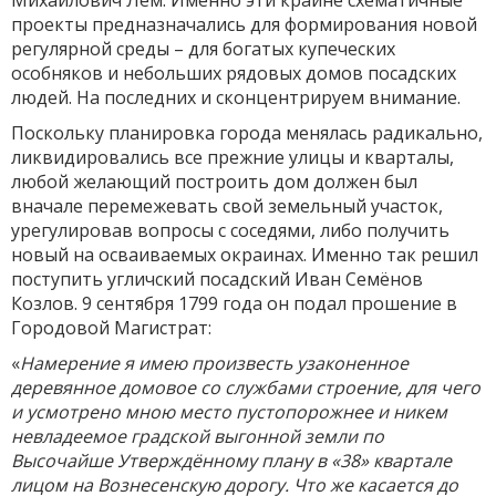
Михайлович Лем. Именно эти крайне схематичные
проекты предназначались для формирования новой
регулярной среды – для богатых купеческих
особняков и небольших рядовых домов посадских
людей. На последних и сконцентрируем внимание.
Поскольку планировка города менялась радикально,
ликвидировались все прежние улицы и кварталы,
любой желающий построить дом должен был
вначале перемежевать свой земельный участок,
урегулировав вопросы с соседями, либо получить
новый на осваиваемых окраинах. Именно так решил
поступить угличский посадский Иван Семёнов
Козлов. 9 сентября 1799 года он подал прошение в
Городовой Магистрат:
«
Намерение я имею произвесть узаконенное
деревянное домовое со службами строение, для чего
и усмотрено мною место пустопорожнее и никем
невладеемое градской выгонной земли по
Высочайше Утверждённому плану в «38» квартале
лицом на Вознесенскую дорогу. Что же касается до