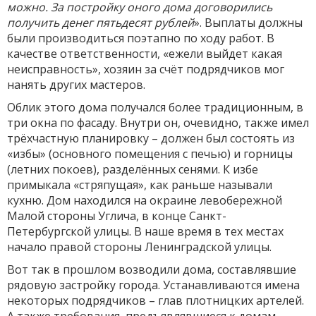
можно. За постройку оного дома договорились
получить денег пятьдесят рублей
». Выплаты должны
были производиться поэтапно по ходу работ. В
качестве ответственности, «ежели выйдет какая
неисправность», хозяин за счёт подрядчиков мог
нанять других мастеров.
Облик этого дома получался более традиционным, в
три окна по фасаду. Внутри он, очевидно, также имел
трёхчастную планировку – должен был состоять из
«избы» (основного помещения с печью) и горницы
(летних покоев), разделённых сенями. К избе
примыкала «стряпущая», как раньше называли
кухню. Дом находился на окраине левобережной
Малой стороны Углича, в конце Санкт-
Петербургской улицы. В наше время в тех местах
начало правой стороны Ленинградской улицы.
Вот так в прошлом возводили дома, составлявшие
рядовую застройку города. Устанавливаются имена
некоторых подрядчиков – глав плотницких артелей.