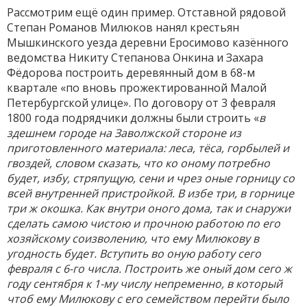
Рассмотрим ещё один пример. Отставной рядовой
Степан Романов Милюков нанял крестьян
Мышкинского уезда деревни Еросимово казённого
ведомства Никиту Степанова Онкина и Захара
Фёдорова построить деревянный дом в 68-м
квартале «по вновь прожектированной Малой
Петербургской улице». По договору от 3 февраля
1800 года подрядчики должны были строить «
в
здешнем городе на Заволжской стороне из
приготовленного материала: леса, тёса, горбылей и
гвоздей, словом сказать, что ко оному потребно
будет, избу, стряпущую, сени и чрез оные горницу со
всей внутренней пристройкой. В избе три, в горнице
три ж окошка. Как внутри оного дома, так и снаружи
сделать самою чистою и прочною работою по его
хозяйскому соизволению, что ему Милюкову в
угодность будет. Вступить во оную работу сего
февраля с 6-го числа. Построить же оный дом сего ж
году сентября к 1-му числу непременно, в который
чтоб ему Милюкову с его семейством перейти было