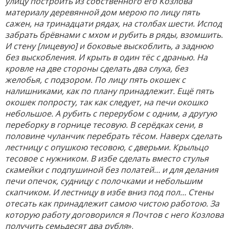
улицу построить из собственного его Козлова
материалу деревянной дом мерою по лицу пять
сажен, на тринадцати рядах, на столбах шести. Испод
забрать брёвнами с мхом и рубить в ряды, взомшить.
И стену [лицевую] и боковые выскоблить, а заднюю
без выскобления. И крыть в один тёс с дранью. На
кровле на две стороны сделать два слуха, без
желобья, с подзором. По лицу пять окошек с
налишниками, как по плану принадлежит. Ещё пять
окошек попросту, так как следует, на печи окошко
небольшое. А рубить с перерубом с одним, а другую
переборку в горнице тесовую. В серёдках сени, в
половине чуланчик перебрать тёсом. Наверх сделать
лестницу с опушкою тесовою, с дверьми. Крыльцо
тесовое с нужником. В избе сделать вместо стулья
скамейки с подпушиной без полатей… и для делания
печи опечок, судницу с полочками и небольшим
скапчиком. И лестницу в избе вниз под пол… Стены
отесать как принадлежит самою чистою работою. За
которую работу договорился я Почтов с него Козлова
получить семьдесят два рубля
».