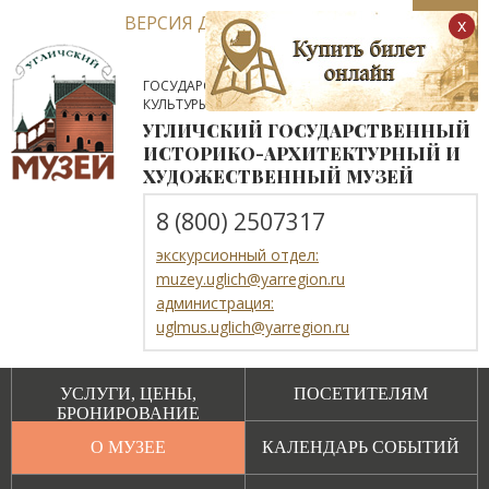
ВЕРСИЯ ДЛЯ СЛАБОВИДЯЩИХ
x
ГОСУДАРСТВЕННОЕ АВТОНОМНОЕ УЧРЕЖДЕНИЕ
КУЛЬТУРЫ ЯРОСЛАВСКОЙ ОБЛАСТИ
УГЛИЧСКИЙ ГОСУДАРСТВЕННЫЙ
ИСТОРИКО-АРХИТЕКТУРНЫЙ И
ХУДОЖЕСТВЕННЫЙ МУЗЕЙ
8 (800) 2507317
экскурсионный отдел:
muzey.uglich@yarregion.ru
администрация:
uglmus.uglich@yarregion.ru
УСЛУГИ, ЦЕНЫ,
ПОСЕТИТЕЛЯМ
БРОНИРОВАНИЕ
О МУЗЕЕ
КАЛЕНДАРЬ СОБЫТИЙ