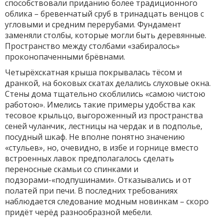
способствовали приданию более традиционного
облика – бревенчатый сруб в тринадцать венцов с
угловыми и средним перерубами. Фундамент
заменяли столбы, которые могли быть деревянные.
Пространство между столбами «забиралось»
проконопаченными брёвнами.
Четырёхскатная крыша покрывалась тёсом и
дранкой, на боковых скатах делались слуховые окна.
Стены дома тщательно скоблились «самою чистою
работою». Имелись такие примеры удобства как
тесовое крыльцо, выгороженный из пространства
сеней чуланчик, лестницы на чердак и в подполье,
посудный шкаф. Не вполне понятно значению
«стульев», но, очевидно, в избе и горнице вместо
встроенных лавок предполагалось сделать
переносные скамьи со спинками и
подзорами-«подпушинами». Отказывались и от
полатей при печи. В последних требованиях
наблюдается следование модным новинкам – скоро
придёт черёд разнообразной мебели.