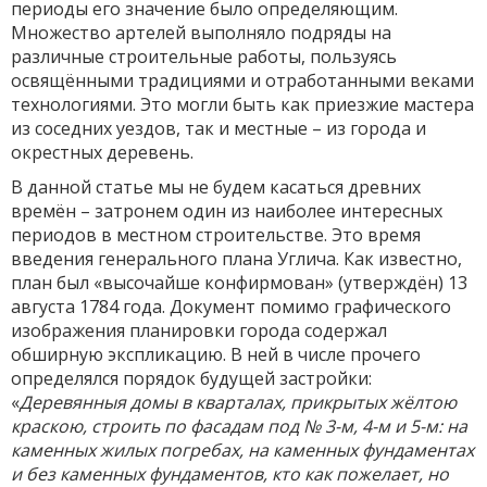
периоды его значение было определяющим.
Множество артелей выполняло подряды на
различные строительные работы, пользуясь
освящёнными традициями и отработанными веками
технологиями. Это могли быть как приезжие мастера
из соседних уездов, так и местные – из города и
окрестных деревень.
В данной статье мы не будем касаться древних
времён – затронем один из наиболее интересных
периодов в местном строительстве. Это время
введения генерального плана Углича. Как известно,
план был «высочайше конфирмован» (утверждён) 13
августа 1784 года. Документ помимо графического
изображения планировки города содержал
обширную экспликацию. В ней в числе прочего
определялся порядок будущей застройки:
«
Деревянныя домы в кварталах, прикрытых жёлтою
краскою, строить по фасадам под № 3-м, 4-м и 5-м: на
каменных жилых погребах, на каменных фундаментах
и без каменных фундаментов, кто как пожелает, но