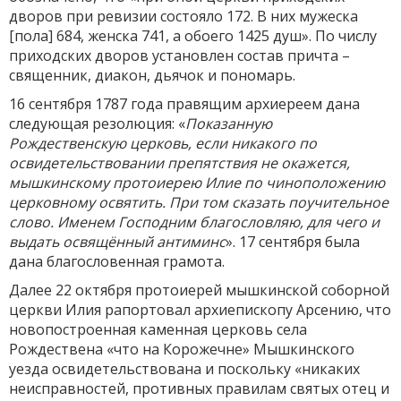
дворов при ревизии состояло 172. В них мужеска
[пола] 684, женска 741, а обоего 1425 душ». По числу
приходских дворов установлен состав причта –
священник, диакон, дьячок и пономарь.
16 сентября 1787 года правящим архиереем дана
следующая резолюция: «
Показанную
Рождественскую церковь, если никакого по
освидетельствовании препятствия не окажется,
мышкинскому протоиерею Илие по чиноположению
церковному освятить. При том сказать поучительное
слово. Именем Господним благословляю, для чего и
выдать освящённый антиминс
». 17 сентября была
дана благословенная грамота.
Далее 22 октября протоиерей мышкинской соборной
церкви Илия рапортовал архиепископу Арсению, что
новопостроенная каменная церковь села
Рождествена «что на Корожечне» Мышкинского
уезда освидетельствована и поскольку «никаких
неисправностей, противных правилам святых отец и