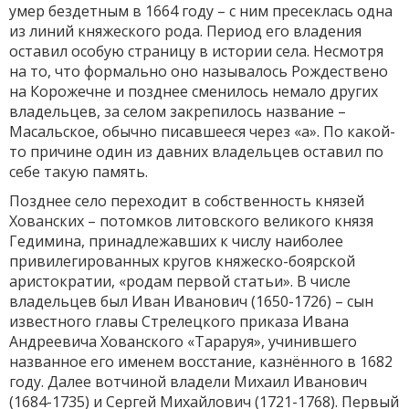
умер бездетным в 1664 году – с ним пресеклась одна
из линий княжеского рода. Период его владения
оставил особую страницу в истории села. Несмотря
на то, что формально оно называлось Рождествено
на Корожечне и позднее сменилось немало других
владельцев, за селом закрепилось название –
Масальское, обычно писавшееся через «а». По какой-
то причине один из давних владельцев оставил по
себе такую память.
Позднее село переходит в собственность князей
Хованских – потомков литовского великого князя
Гедимина, принадлежавших к числу наиболее
привилегированных кругов княжеско-боярской
аристократии, «родам первой статьи». В числе
владельцев был Иван Иванович (1650-1726) – сын
известного главы Стрелецкого приказа Ивана
Андреевича Хованского «Тараруя», учинившего
названное его именем восстание, казнённого в 1682
году. Далее вотчиной владели Михаил Иванович
(1684-1735) и Сергей Михайлович (1721-1768). Первый