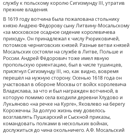
службу к польскому королю Сигизмунду III, утратив
прежние владения.
В 1619 году вотчина была пожалована стольнику
князю Андрею Фёдорову сыну Литвину-Мосальскому
«за московское осадное сидение королевичева
приходу». Он принадлежал к числу Рюриковичей,
потомков черниговских князей. Разные ветви князей
Мосальских состояли на службе в Литве, Польше и
России. Андрей Фёдорович тоже имел явную
пропольскую ориентацию, был в числе тушинцев,
присягнул Сигизмунду III, но, как видно, вовремя
перешёл на нужную сторону. Осенью 1618 года он
участвовал в обороне Москвы от войск королевича
Владислава, за что и был награжден вотчиной, в
которую помимо села входили деревни Хлудово и
Лукьяново «на речке на Курге», Яковлево на берегу
Корожечны. За долгую жизнь ему довелось
возглавлять Пушкарский и Сыскной приказы,
командовать полками в нескольких войнах,
дослужиться до чина окольничего. А.Ф. Мосальский