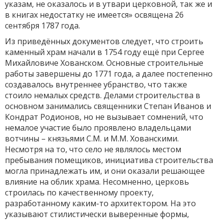
указам, не оказалось и в утвари церковной, так же и
в книгах недостатку не имеется» освящена 26
сентября 1787 года.
Из приведённых документов следует, что строить
каменный храм начали в 1754 году ещё при Сергее
Михайловиче Хованском. Основные строительные
работы завершены до 1771 года, а далее постепенно
создавалось внутреннее убранство, что также
стоило немалых средств. Делами строительства в
основном занимались священники Степан Иванов и
Кондрат Родионов, но не вызывает сомнений, что
немалое участие было проявлено владельцами
вотчины – князьями С.М. и М.М. Хованскими.
Несмотря на то, что село не являлось местом
пребывания помещиков, инициатива строительства
могла принадлежать им, и они оказали решающее
влияние на облик храма. Несомненно, церковь
строилась по качественному проекту,
разработанному каким-то архитектором. На это
указывают стилистически выверенные формы,