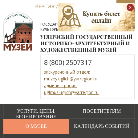
ВЕРСИЯ ДЛЯ СЛАБОВИДЯЩИХ
x
ГОСУДАРСТВЕННОЕ АВТОНОМНОЕ УЧРЕЖДЕНИЕ
КУЛЬТУРЫ ЯРОСЛАВСКОЙ ОБЛАСТИ
УГЛИЧСКИЙ ГОСУДАРСТВЕННЫЙ
ИСТОРИКО-АРХИТЕКТУРНЫЙ И
ХУДОЖЕСТВЕННЫЙ МУЗЕЙ
8 (800) 2507317
экскурсионный отдел:
muzey.uglich@yarregion.ru
администрация:
uglmus.uglich@yarregion.ru
УСЛУГИ, ЦЕНЫ,
ПОСЕТИТЕЛЯМ
БРОНИРОВАНИЕ
О МУЗЕЕ
КАЛЕНДАРЬ СОБЫТИЙ