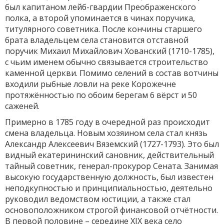
был капитаном лейб-гвардии Преображенского
полка, а второй упоминается в чинах поручика,
титулярного советника. После кончины старшего
брата владельцем села становится отставной
поручик Михаил Михайлович Хованский (1710-1785),
с чьим именем обычно связывается строительство
каменной церкви. Помимо селений в состав вотчины
входили рыбные ловли на реке Корожечне
протяжённостью по обоим берегам 6 вёрст и 50
саженей.
Примерно в 1785 году в очередной раз происходит
смена владельца. Новым хозяином села стал князь
Александр Алексеевич Вяземский (1727-1793). Это был
видный екатерининский сановник, действительный
тайный советник, генерал-прокурор Сената. Занимая
высокую государственную должность, был известен
неподкупностью и принципиальностью, деятельно
руководил ведомством юстиции, а также стал
основоположником строгой финансовой отчётности.
В первой половине – середине XIX века село