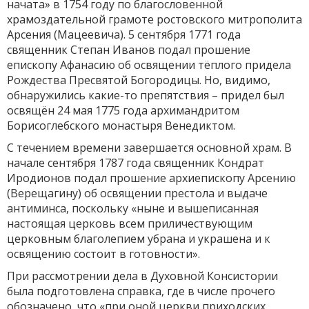
начата» в 1754 году по благословенной
храмоздательной грамоте ростовского митрополита
Арсения (Мацеевича). 5 сентября 1771 года
священник Степан Иванов подал прошение
епископу Афанасию об освящении тёплого придела
Рождества Пресвятой Богородицы. Но, видимо,
обнаружились какие-то препятствия – придел был
освящён 24 мая 1775 года архимандритом
Борисоглебского монастыря Венедиктом.
С течением времени завершается основной храм. В
начале сентября 1787 года священник Кондрат
Иродионов подал прошение архиепископу Арсению
(Верещагину) об освящении престола и выдаче
антиминса, поскольку «ныне и вышеписанная
настоящая церковь всем приличествующим
церковным благолепием убрана и украшена и к
освящению состоит в готовности».
При рассмотрении дела в Духовной Консистории
была подготовлена справка, где в числе прочего
обозначено, что «при оной церкви приходских