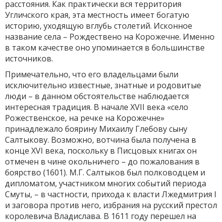
расстояния. Как практически вся территория
Угличского края, эта местность имеет богатую
историю, уходящую вглубь столетий. Исконное
название села – Рождествено на Корожечне. Именно
в таком качестве оно упоминается в большинстве
источников.
Примечательно, что его владельцами были
исключительно известные, знатные и родовитые
люди – в данном обстоятельстве наблюдается
интересная традиция. В начале XVII века «село
Рожественское, на речке на Корожечне»
принадлежало боярину Михаилу Глебову сыну
Салтыкову. Возможно, вотчина была получена в
конце XVI века, поскольку в Писцовых книгах он
отмечен в чине окольничего – до пожалования в
боярство (1601). М.Г. Салтыков был полководцем и
дипломатом, участником многих событий периода
Смуты, – в частности, прихода к власти Лжедмитрия I
и заговора против него, избрания на русский престол
королевича Владислава. В 1611 году перешел на