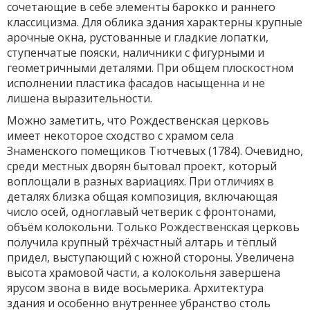
сочетающие в себе элементы барокко и раннего
классицизма. Для облика здания характерны крупные
арочные окна, рустованные и гладкие лопатки,
ступенчатые пояски, наличники с фигурными и
геометричными деталями. При общем плоскостном
исполнении пластика фасадов насыщенна и не
лишена выразительности.
Можно заметить, что Рождественская церковь
имеет некоторое сходство с храмом села
Знаменского помещиков Тютчевых (1784). Очевидно,
среди местных дворян бытовал проект, который
воплощали в разных вариациях. При отличиях в
деталях близка общая композиция, включающая
число осей, одноглавый четверик с фронтонами,
объём колокольни. Только Рождественская церковь
получила крупный трёхчастный алтарь и тёплый
придел, выступающий с южной стороны. Увеличена
высота храмовой части, а колокольня завершена
ярусом звона в виде восьмерика. Архитектура
здания и особенно внутреннее убранство столь