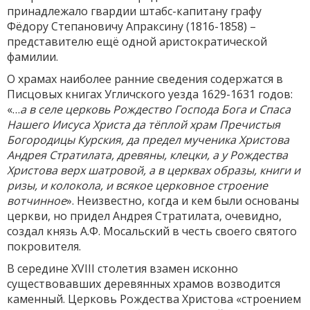
принадлежало гвардии штабс-капитану графу
Фёдору Степановичу Апраксину (1816-1858) –
представителю ещё одной аристократической
фамилии.
О храмах наиболее ранние сведения содержатся в
Писцовых книгах Угличского уезда 1629-1631 годов:
«…
а в селе церковь Рождество Господа Бога и Спаса
Нашего Иисуса Христа да тёплой храм Пречистыя
Богородицы Курския, да предел мученика Христова
Андрея Стратилата, древяны, клецки, а у Рождества
Христова верх шатровой, а в церквах образы, книги и
ризы, и колокола, и всякое церковное строение
вотчинное
». Неизвестно, когда и кем были основаны
церкви, но придел Андрея Стратилата, очевидно,
создал князь А.Ф. Мосальский в честь своего святого
покровителя.
В середине XVIII столетия взамен исконно
существовавших деревянных храмов возводится
каменный. Церковь Рождества Христова «строением