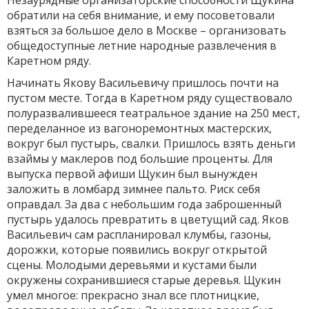
Незаурядные организаторские способности Щукина
обратили на себя внимание, и ему посоветовали
взяться за большое дело в Москве – организовать
общедоступные летние народные развлечения в
Каретном ряду.
Начинать Якову Васильевичу пришлось почти на
пустом месте. Тогда в Каретном ряду существовало
полуразвалившееся театральное здание на 250 мест,
переделанное из вагоноремонтных мастерских,
вокруг был пустырь, свалки. Пришлось взять деньги
взаймы у маклеров под большие проценты. Для
выпуска первой афиши Щукин был вынужден
заложить в ломбард зимнее пальто. Риск себя
оправдал. За два с небольшим года заброшенный
пустырь удалось превратить в цветущий сад. Яков
Васильевич сам распланировал клумбы, газоны,
дорожки, которые появились вокруг открытой
сцены. Молодыми деревьями и кустами были
окружены сохранившиеся старые деревья. Щукин
умел многое: прекрасно знал все плотницкие,