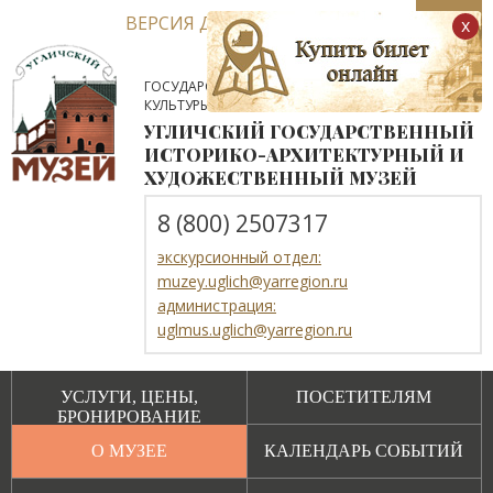
ВЕРСИЯ ДЛЯ СЛАБОВИДЯЩИХ
x
ГОСУДАРСТВЕННОЕ АВТОНОМНОЕ УЧРЕЖДЕНИЕ
КУЛЬТУРЫ ЯРОСЛАВСКОЙ ОБЛАСТИ
УГЛИЧСКИЙ ГОСУДАРСТВЕННЫЙ
ИСТОРИКО-АРХИТЕКТУРНЫЙ И
ХУДОЖЕСТВЕННЫЙ МУЗЕЙ
8 (800) 2507317
экскурсионный отдел:
muzey.uglich@yarregion.ru
администрация:
uglmus.uglich@yarregion.ru
УСЛУГИ, ЦЕНЫ,
ПОСЕТИТЕЛЯМ
БРОНИРОВАНИЕ
О МУЗЕЕ
КАЛЕНДАРЬ СОБЫТИЙ