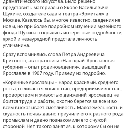
драматического искусства. Было решено
представить материалы о Якове Васильевиче
Щукине, создателе сада и театра «Эрмитаж» в
Москве. Казалось бы, многое известно, сведения не
новы, но при более подробном изучении музейного
фонда Щукина открылись интересные подробности,
яркой и незаурядной предстала личность
угличанина.
Сразу вспомнились слова Петра Андреевича
Критского, автора книги «Наш край. Ярославская
губерния – опыт родиноведения», вышедшей в
Ярославле в 1907 году. Приведу их подробно.
«Коренные ярославцы – народ красивый, среднего
роста, отличается ловкостью, предприимчивостью,
проворством и живостью движений; ярославец не
боится труда и работы, охотно берется за все и во
всем высказывает сметливость. Малоземельность и
скудность почвы давно приучили его к разного рода
промыслам и давно познакомили его с чужой
стороной. Нет такого занятия, к которому бы он не