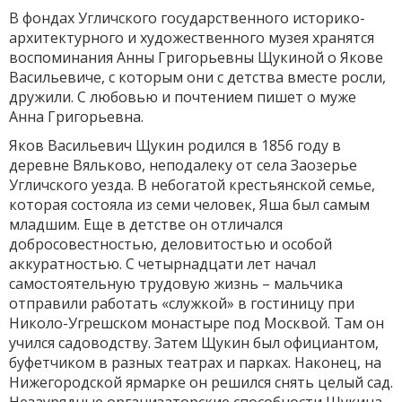
В фондах Угличского государственного историко-
архитектурного и художественного музея хранятся
воспоминания Анны Григорьевны Щукиной о Якове
Васильевиче, с которым они с детства вместе росли,
дружили. С любовью и почтением пишет о муже
Анна Григорьевна.
Яков Васильевич Щукин родился в 1856 году в
деревне Вяльково, неподалеку от села Заозерье
Угличского уезда. В небогатой крестьянской семье,
которая состояла из семи человек, Яша был самым
младшим. Еще в детстве он отличался
добросовестностью, деловитостью и особой
аккуратностью. С четырнадцати лет начал
самостоятельную трудовую жизнь – мальчика
отправили работать «служкой» в гостиницу при
Николо-Угрешском монастыре под Москвой. Там он
учился садоводству. Затем Щукин был официантом,
буфетчиком в разных театрах и парках. Наконец, на
Нижегородской ярмарке он решился снять целый сад.