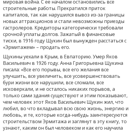
мировая война. С ее началом остановились все
строительные работы. Прекратился приток
капиталов, так как нарушился вывоз из-за границы
новых аттракционов и стали невозможны приезды
гастролеров. Кредиторы категорически требовали
срочной уплаты долгов. Зажатый в финансовые
тиски, в 1916 году Щукин был вынужден расстаться с
«Эрмитажем» – продать его.
Щукины уехали в Крым, в Евпаторию. Умер Яков
Васильевич в 1926 году. Анна Григорьевна Щукина
писала: «Все его порывы, все его желания все
улучшить, все увеличить, все усовершенствовать
бури жизни все нарушили, все сломали, все
исковеркали, и не осталось никаких порывов, а
только сами здания существуют и этим показывают,
чем человек этот Яков Васильевич Щукин жил, что
любил, во что вкладывал всю свою жизнь, энергию и
любовь, и те, которые когда-нибудь заинтересуются
строительством Эрмитажа и заглянут в эту книгу, то
узнают, каким он был человеком и как его научила