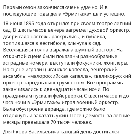
Первый сезон закончился очень удачно. И в
последующие годы дела «Эрмитажа» шли успешно.
18 июня 1895 года открылся при своем театре летний
сад. В шесть часов вечера загремел духовой оркестр,
двери сада настежь раскрылись, и публика,
толпившаяся в вестибюле, хлынула в сад.
Веселящаяся толпа выражала шумный восторг. На
открытой сцене были показаны разнообразные
эстрадные номера, выступали фокусники, жонглеры.
На сцене играли цыганская капелла, венгерский
ансамбль, «малороссийская капелла», «великорусский
оркестр народных инструментов». Все программы
заканчивались к двенадцати часам ночи. По
праздникам пускали фейерверки. С шести часов и до
часа ночи в «Эрмитаже» играл военный оркестр.
Была обустроена веранда, где можно было
отдохнуть и заказать ужин. Посещаемость за летние
месяцы превышала 70 тысяч человек.
Для Якова Васильевича каждый день достигался