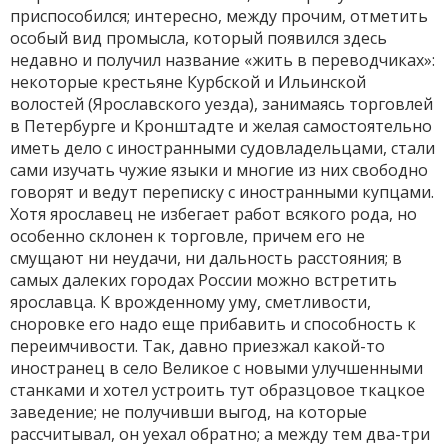
приспособился; интересно, между прочим, отметить
особый вид промысла, который появился здесь
недавно и получил название «жить в переводчиках»:
некоторые крестьяне Курбской и Ильинской
волостей (Ярославского уезда), занимаясь торговлей
в Петербурге и Кронштадте и желая самостоятельно
иметь дело с иностранными судовладельцами, стали
сами изучать чужие языки и многие из них свободно
говорят и ведут переписку с иностранными купцами.
Хотя ярославец не избегает работ всякого рода, но
особенно склонен к торговле, причем его не
смущают ни неудачи, ни дальность расстояния; в
самых далеких городах России можно встретить
ярославца. К врожденному уму, сметливости,
сноровке его надо еще прибавить и способность к
переимчивости. Так, давно приезжал какой-то
иностранец в село Великое с новыми улучшенными
станками и хотел устроить тут образцовое ткацкое
заведение; не получивши выгод, на которые
рассчитывал, он уехал обратно; а между тем два-три