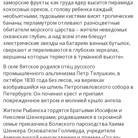
заморские фрукты; как груда ядер высится пирамида
кокосовых орехов, с голову ребенка каждый;
необъятными, пудовыми кистями висят тропические
бананы; перламутром отливают разноцветные
обитатели морского царства – жители неведомых
океанских глубин, а над всем этим блещут
электрические звезды на батареях винных бутылок,
сверкают и переливаются в глубоких зеркалах,
вершины которых теряются в туманной высоте».
В селе Вятское родился отец русского
промышленного альпинизма Петр Телушкин, в
октябре 1830 года без лесов, на веревках
взобравшийся на шпиль Петропавловского собора в
Петербурге. Он починил крест и припаял
поврежденное ветром и молнией крыло ангела.
Жители Рыбинска гордятся братьями Иосифом и
Николем Шенкерами, родившимися в скромной
семье приказчика Волжского пароходства Хаима
Шенкера. Основатели Голливуда, учредители
Американской киноакадемии и премии «Оскар»