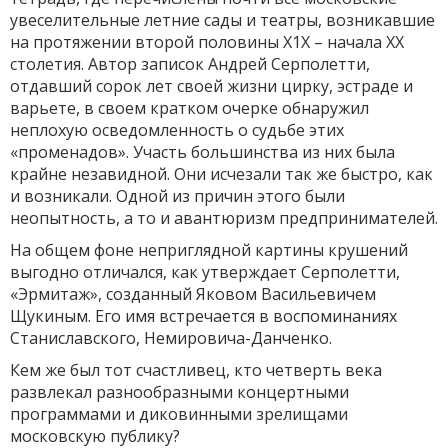
увеселительные летние сады и театры, возникавшие
на протяжении второй половины Х1Х – начала ХХ
столетия. Автор записок Андрей Серполетти,
отдавший сорок лет своей жизни цирку, эстраде и
варьете, в своем кратком очерке обнаружил
неплохую осведомленность о судьбе этих
«променадов». Участь большинства из них была
крайне незавидной. Они исчезали так же быстро, как
и возникали. Одной из причин этого были
неопытность, а то и авантюризм предпринимателей.
На общем фоне неприглядной картины крушений
выгодно отличался, как утверждает Серполетти,
«Эрмитаж», созданный Яковом Васильевичем
Щукиным. Его имя встречается в воспоминаниях
Станиславского, Немировича-Данченко.
Кем же был тот счастливец, кто четверть века
развлекал разнообразными концертными
программами и диковинными зрелищами
московскую публику?