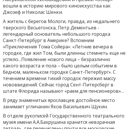
вошли в историю мирового киноискусства как
Джозеф и Николас Шенки.
А житель с берегов Мологи, правда, из недальнего
тверского Весьегонска, Петр Дементьев -
легендарный основатель небольшого городка
Санкт-Петербург в Америке? Вспомним
«Приключения Тома Сойера»: «Летние вечера в
городке, где жил Том, были длинны; стемнеть еще не
успело…Появление нового лица – безразлично
какого возраста и пола – было целым событием в
бедном, маленьком городке Санкт-Петербург». С
течением времени тихий городок пережил массу
нововведений. Сейчас город Сент-Питерсберг в
штате Флорида называют «раем для пенсионеров»…
В ряду знаменитых ярославцев достойное место
занимает угличанин Яков Васильевич Щукин.
В отделе рукописей Государственного театрального
музея имени А.А.Бахрушина хранится невзрачная
тетрадь, где перечислены почти все московские