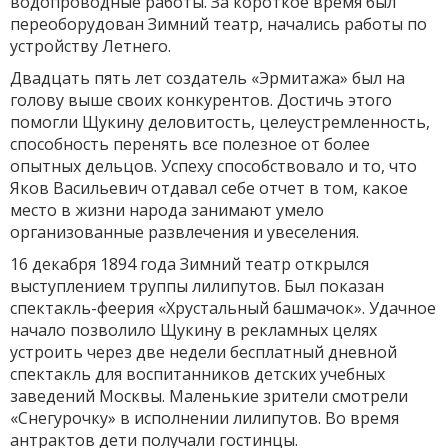
водопроводные работы. За короткое время был
переоборудован Зимний театр, начались работы по
устройству Летнего.
Двадцать пять лет создатель «Эрмитажа» был на
голову выше своих конкурентов. Достичь этого
помогли Щукину деловитость, целеустремленность,
способность перенять все полезное от более
опытных дельцов. Успеху способствовало и то, что
Яков Васильевич отдавал себе отчет в том, какое
место в жизни народа занимают умело
организованные развлечения и увеселения.
16 декабря 1894 года Зимний театр открылся
выступлением труппы лилипутов. Был показан
спектакль-феерия «Хрустальный башмачок». Удачное
начало позволило Щукину в рекламных целях
устроить через две недели бесплатный дневной
спектакль для воспитанников детских учебных
заведений Москвы. Маленькие зрители смотрели
«Снегурочку» в исполнении лилипутов. Во время
антрактов дети получали гостинцы.