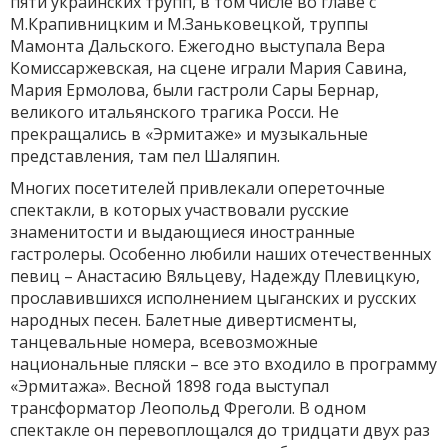
пяти украинских трупп, в том числе во главе с
М.Крапивницким и М.Заньковецкой, труппы
Мамонта Дальского. Ежегодно выступала Вера
Комиссаржевская, на сцене играли Мария Савина,
Мария Ермолова, были гастроли Сары Бернар,
великого итальянского трагика Росси. Не
прекращались в «Эрмитаже» и музыкальные
представления, там пел Шаляпин.
Многих посетителей привлекали опереточные
спектакли, в которых участвовали русские
знаменитости и выдающиеся иностранные
гастролеры. Особенно любили наших отечественных
певиц – Анастасию Вяльцеву, Надежду Плевицкую,
прославившихся исполнением цыганских и русских
народных песен. Балетные дивертисменты,
танцевальные номера, всевозможные
национальные пляски – все это входило в программу
«Эрмитажа». Весной 1898 года выступал
трансформатор Леопольд Фреголи. В одном
спектакле он перевоплощался до тридцати двух раз