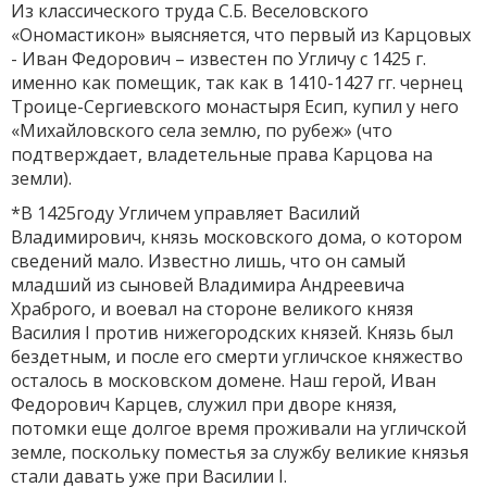
Из классического труда С.Б. Веселовского
«Ономастикон» выясняется, что первый из Карцовых
- Иван Федорович – известен по Угличу с 1425 г.
именно как помещик, так как в 1410-1427 гг. чернец
Троице-Сергиевского монастыря Есип, купил у него
«Михайловского села землю, по рубеж» (что
подтверждает, владетельные права Карцова на
земли).
*В 1425году Угличем управляет Василий
Владимирович, князь московского дома, о котором
сведений мало. Известно лишь, что он самый
младший из сыновей Владимира Андреевича
Храброго, и воевал на стороне великого князя
Василия I против нижегородских князей. Князь был
бездетным, и после его смерти угличское княжество
осталось в московском домене. Наш герой, Иван
Федорович Карцев, служил при дворе князя,
потомки еще долгое время проживали на угличской
земле, поскольку поместья за службу великие князья
стали давать уже при Василии I.