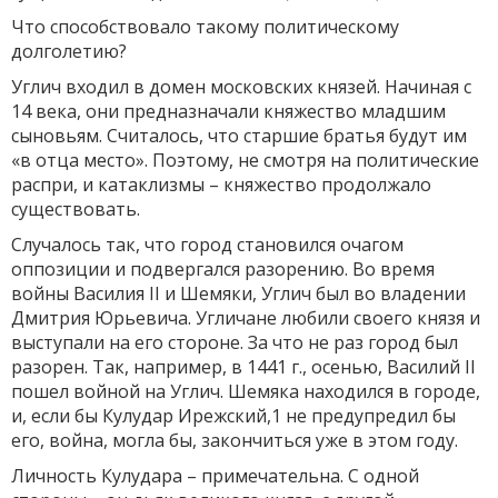
Что способствовало такому политическому
долголетию?
Углич входил в домен московских князей. Начиная с
14 века, они предназначали княжество младшим
сыновьям. Считалось, что старшие братья будут им
«в отца место». Поэтому, не смотря на политические
распри, и катаклизмы – княжество продолжало
существовать.
Случалось так, что город становился очагом
оппозиции и подвергался разорению. Во время
войны Василия II и Шемяки, Углич был во владении
Дмитрия Юрьевича. Угличане любили своего князя и
выступали на его стороне. За что не раз город был
разорен. Так, например, в 1441 г., осенью, Василий II
пошел войной на Углич. Шемяка находился в городе,
и, если бы Кулудар Ирежский,1 не предупредил бы
его, война, могла бы, закончиться уже в этом году.
Личность Кулудара – примечательна. С одной