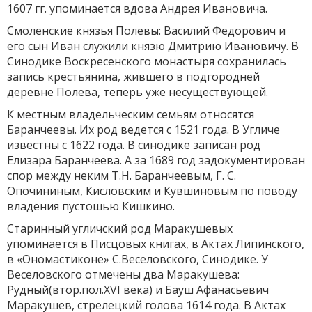
1607 гг. упоминается вдова Андрея Ивановича.
Смоленские князья Полевы: Василий Федорович и
его сын Иван служили князю Дмитрию Ивановичу. В
Синодике Воскресенского монастыря сохранилась
запись крестьянина, жившего в подгородней
деревне Полева, теперь уже несуществующей.
К местным владельческим семьям относятся
Баранчеевы. Их род ведется с 1521 года. В Угличе
известны с 1622 года. В синодике записан род
Елизара Баранчеева. А за 1689 год задокументирован
спор между неким Т.Н. Баранчеевым, Г. С.
Опочининым, Кисловским и Кувшиновым по поводу
владения пустошью Кишкино.
Старинный угличский род Маракушевых
упоминается в Писцовых книгах, в Актах Липинского,
в «Ономастиконе» С.Веселовского, Синодике. У
Веселовского отмечены два Маракушева:
Рудный(втор.пол.XVI века) и Бауш Афанасьевич
Маракушев, стрелецкий голова 1614 года. В Актах