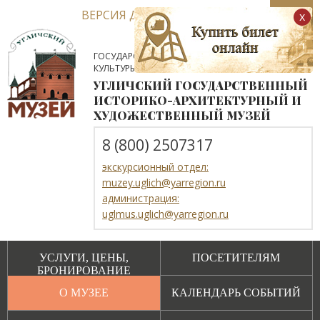
ВЕРСИЯ ДЛЯ СЛАБОВИДЯЩИХ
x
ГОСУДАРСТВЕННОЕ АВТОНОМНОЕ УЧРЕЖДЕНИЕ
КУЛЬТУРЫ ЯРОСЛАВСКОЙ ОБЛАСТИ
УГЛИЧСКИЙ ГОСУДАРСТВЕННЫЙ
ИСТОРИКО-АРХИТЕКТУРНЫЙ И
ХУДОЖЕСТВЕННЫЙ МУЗЕЙ
8 (800) 2507317
экскурсионный отдел:
muzey.uglich@yarregion.ru
администрация:
uglmus.uglich@yarregion.ru
УСЛУГИ, ЦЕНЫ,
ПОСЕТИТЕЛЯМ
БРОНИРОВАНИЕ
О МУЗЕЕ
КАЛЕНДАРЬ СОБЫТИЙ