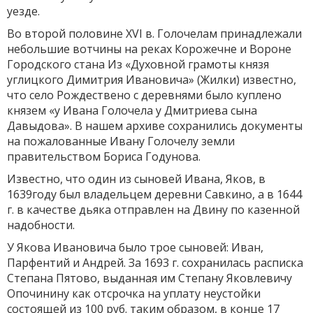
уезде.
Во второй половине XVI в. Голочелам принадлежали
небольшие вотчины на реках Корожечне и Вороне
Городского стана Из «Духовной грамоты князя
углицкого Димитрия Ивановича» (Жилки) известно,
что село Рождествено с деревнями было куплено
князем «у Ивана Голочела у Дмитриева сына
Давыдова». В нашем архиве сохранились документы
на пожалованные Ивану Голочелу земли
правительством Бориса Годунова.
Известно, что один из сыновей Ивана, Яков, в
1639году был владельцем деревни Савкино, а в 1644
г. в качестве дьяка отправлен на Двину по казенной
надобности.
У Якова Ивановича было трое сыновей: Иван,
Парфентий и Андрей. За 1693 г. сохранилась расписка
Степана Пятово, выданная им Степану Яковлевичу
Опочинину как отсрочка на уплату неустойки
состоящей из 100 руб. таким образом, в конце 17