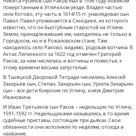
Никита Русинов сын Раков был в 1596 году новиком
поверстанным в Угличском уезде. Владел частью
села Котово, эту часть в 1614/15 гг. унаследовал сын
Павел. Павел упоминается в Синодике, из которого
известно, что он был губным старостой на Угличе.
Земли, принадлежавшие им, находились не только в
Городском, но и в Рожаловском стане. Там
находилось село Раково, видимо, родовая вотчина. В
Актах Липинского за 1622 год отмечен Григорий
Раков, за ним числились и вотчины и поместья, к
этому времени весьма запустелые.
В Тысяцкой Дворовой Тетради числились Алексей
Захарьев сын, Степан, Захарьин сын, Урюпа Захарьин
сын – все дети боярские по Угличу, князя Дмитрия
Ивановича.
И Иван Третьяков сын Раков – недельщик по Угличу,
1591-1592 гг. Недельщиками назывались в то время
судебные приставы, состоящие при дьяках. Свои
обязанности они исполняли по неделям, отсюда и
название.