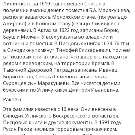
Липинского за 1619 год помещен Список в
получении ямских денег с поместья Б.А. Маракушева,
располагавшегося в Моложском стане, (полусельцо
Ажирово) и в Койском стану (сельцо Личишево с
деревнями). В Актах за 1622 год записаны Борис,
Бауш и Молчан. У всех указаны во владении и
вотчины и поместья. В Писцовых книгах 1674-76 гг и
в Синодике упомянут Тимофей Елизарьевич, причем
в Писцовых книгах сказано, что двор его находится
рядом с воеводским, на территории Кремля. В
Тысячной Дворовой Тетради записаны Иванец
Борисов сын, Сенька Семенов сын и Сенька
Суровцев сын Маракушевы. Все числятся детьми
боярскими по Угличу князя Дмитрия Ивановича.
Раковы.
Эта фамилия известна с 16 века. Они внесены в
Синодик Угличского Воскресенского монастыря,
Писцовые книги и другие документы. В 1591 году
Русин Раков числился городовым приказчиком.