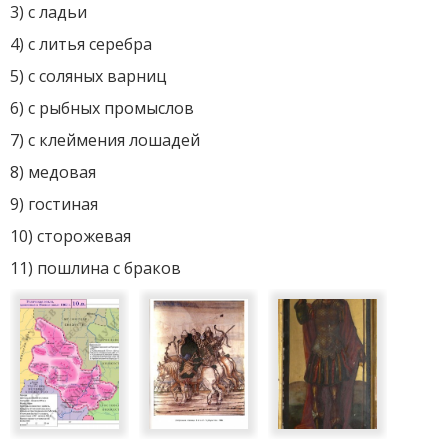
3) с ладьи
4) с литья серебра
5) с соляных варниц
6) с рыбных промыслов
7) с клеймения лошадей
8) медовая
9) гостиная
10) сторожевая
11) пошлина с браков