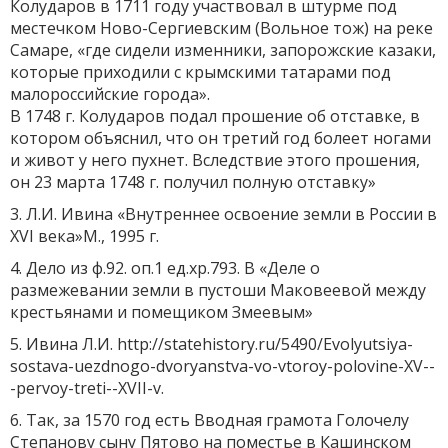
Колударов в 1711 году участвовал в штурме под
местечком Ново-Сергиевским (Вольное тож) на реке
Самаре, «где сидели изменники, запорожские казаки,
которые приходили с крымскими татарами под
малороссийские города».
В 1748 г. Колударов подал прошение об отставке, в
котором объяснил, что он третий год болеет ногами
и живот у него пухнет. Вследствие этого прошения,
он 23 марта 1748 г. получил полную отставку»
3. Л.И. Ивина «Внутреннее освоение земли в России в
XVI века»М., 1995 г.
4. Дело из ф.92. оп.1 ед.хр.793. В «Деле о
размежевании земли в пустоши Маковеевой между
крестьянами и помещиком Змеевым»
5. Ивина Л.И. http://statehistory.ru/5490/Evolyutsiya-
sostava-uezdnogo-dvoryanstva-vo-vtoroy-polovine-XV--
-pervoy-treti--XVII-v.
6. Так, за 1570 год есть Вводная грамота Голочелу
Степанову сыну Пятово на поместье в Кашинском