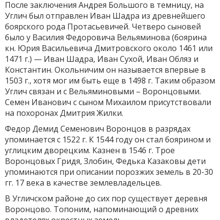
После заключения Андрея Большого в темницу, на
Углич был отправлен Иван Шадра из древнейшего
боярского рода Протасьевичей. Четверо сыновей
было у Василия Федоровича Вельяминова (боярина
кн. Юрия Васильевича Дмитровского около 1461 или
1471 г.) — Иван Шадра, Иван Сухой, Иван Обляз и
Константин. Окольничим он называется впервые в
1503 г., хотя мог им быть еще в 1498 г. Таким образом
Углич связан и с Вельяминовыми – Воронцовыми.
Семен Иванович с сыном Михаилом присутствовали
на похоронах Дмитрия Жилки.
Федор Демид Семенович Воронцов в разрядах
упоминается с 1522 г. К 1544 году он стал боярином и
углицким дворецким. Казнен в 1546 г. Трое
Воронцовых Гридя, Злобин, Федька Казаковы дети
упоминаются при описании порозжих земель в 20-30
гг. 17 века в качестве землевладельцев.
В Угличском районе до сих пор существует деревня
Воронцово. Топоним, напоминающий о древних