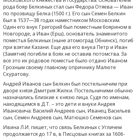
Московского княжества и государства. Основателем
рода бояр Белкиных стал сын Федора Отяева — Иван
по прозвищу Белка (1500 г.). Его сын Семен Белкин
был в 1537—38 годах наместником Московским.
Один его внук Григорий был поместным боярином в
Новгороде, а Иван (Ерш), основатель знаменитого
поместья Белкиных (ныне атомоград Обнинск), погиб
при взятии Казани. Еще два его внука Петр и Иван
(Замятня) погибли в боях не оставив потомства. За
все это их родовое поместье было отдано Иваном
Грозным своему главному опричнику Малюте
Скуратову.
Андрей Иванов сын Белкин был постельничим при
дворе князя Дмитрия Жилки. Постельничими обычно
назначались близкие к князю лица. Судя по именам,
находящимся в Д.Т. – это дети и внуки Андрея
Ивановича: Василий Андреев сын, Иванец Васильев
сын, Семен Андреев сын, Матюшко Семенов сын.
Ивина Л.И. пишет, что связь Белкиных с Угличем
продолжается до 17 в, в Писцовых книгах за 1606-