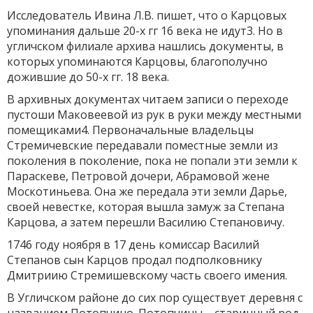
Исследователь Ивина Л.В. пишет, что о Карцовых
упоминания дальше 20-х гг 16 века не идут3. Но в
угличском филиале архива нашлись документы, в
которых упоминаются Карцовы, благополучно
дожившие до 50-х гг. 18 века.
В архивных документах читаем записи о переходе
пустоши Маковеевой из рук в руки между местными
помещиками4. Первоначальные владельцы
Стремичевские передавали поместные земли из
поколения в поколение, пока не попали эти земли к
Параскеве, Петровой дочери, Абрамовой жене
Москотиньева. Она же передала эти земли Дарье,
своей невестке, которая вышла замуж за Степана
Карцова, а затем перешли Василию Степановичу.
1746 году ноября в 17 день комиссар Василий
Степанов сын Карцов продал подполковнику
Дмитриию Стремишевскому часть своего имения.
В Угличском районе до сих пор существует деревня с