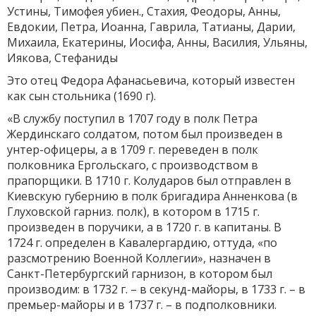
Устины, Тимофея убиен., Стахия, Феодоры, Анны,
Евдокии, Петра, Иоанна, Гаврила, Татианы, Дарии,
Михаила, Екатерины, Иосифа, Анны, Василия, Ульяны,
Иякова, Стефаниды
Это отец Федора Афанасьевича, который известен
как сын стольника (1690 г).
«В службу поступил в 1707 году в полк Петра
Жердинскаго солдатом, потом был произведен в
унтер-офицеры, а в 1709 г. переведен в полк
полковника Ергольскаго, с производством в
прапорщики. В 1710 г. Колударов был отправлен в
Киевскую губернию в полк бригадира Анненкова (в
Глуховской гарниз. полк), в котором в 1715 г.
произведен в поручики, а в 1720 г. в капитаны. В
1724 г. определен в Кавалергардию, оттуда, «по
разсмотрению Военной Коллегии», назначен в
Санкт-Петербургский гарнизон, в котором был
производим: в 1732 г. – в секунд-майоры, в 1733 г. – в
премьер-майоры и в 1737 г. – в подполковники.