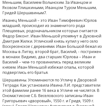
Меньшим, Василием Волынским. За Иванцом и
Яковом Плишкиными, Иванцом Туром Меньшим,
Гридей Шершавиным7.
Иванец Меньшой – это Иван Тимофеевич Юрлов
младший, происходил из знаменитого рода
Плещеевых, родоначальником которых считается
Федор Бяконт. Иван Меньшой упомянут в Духовной
Дмитрия Жилки. Угличский князь купил у него село
Воскресенское с деревнями. Иван Большой бежал из
Москвы в Литву, второй брат, Василий, - пострижен
в монахи. Видимо, два старших Юрлова – Иван и
Василий – чем-то провинились перед великим
князем. Иван Меньшой избежал опалы, которой
подверглись его братья.
Шершавины. Упоминаются по Угличу в Дворовой
Тетради. Как установила Ивина Л.И. представители
этой фамилии ранее 16 века в Угличе не числятся. В
Ономастиконе С.Б. Веселовского записаны Иван
Григорьевич «дворовый», 1550 г. и Гридя, 1509 г.