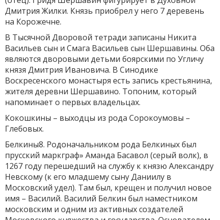
(отец). Гридя Шершавин фигурирует в Духовной
Дмитрия Жилки. Князь приобрел у него 7 деревень
на Корожечне.
В Тысячной Дворовой тетради записаны Никита
Васильев сын и Смага Васильев сын Шершавины. Оба
являются дворовыми детьми боярскими по Угличу
князя Дмитрия Ивановича. В Синодике
Воскресенского монастыря есть запись крестьянина,
жителя деревни Шершавино. Топоним, который
напоминает о первых владельцах.
Кокошкины – выходцы из рода Сорокоумовы –
Глебовых.
Белкины8. Родоначальником рода Белкиных был
прусский маркграф» Аманда Басавол (серый волк), в
1267 году перешедший на службу к князю Александру
Невскому (к его младшему сыну Даниилу в
Московский удел). Там был, крещен и получил новое
имя – Василий. Василий Белкин был наместником
московским и одним из активных создателей