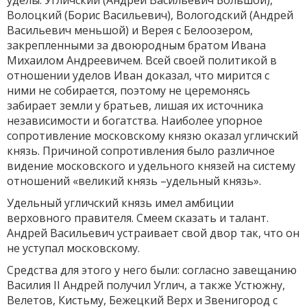
уделы: Угличский (Андрей Васильевич Большой),
Волоцкий (Борис Васильевич), Вологодский (Андрей
Васильевич меньшой) и Верея с Белоозером,
закрепленными за двоюродным братом Ивана
Михаилом Андреевичем. Всей своей политикой в
отношении уделов Иван доказал, что мирится с
ними не собирается, поэтому не церемонясь
забирает земли у братьев, лишая их источника
независимости и богатства. Наиболее упорное
сопротивление московскому князю оказал угличский
князь. Причиной сопротивления было различное
видение московского и удельного князей на систему
отношений «великий князь –удельный князь».
Удельный угличский князь имел амбиции
верховного правителя. Смеем сказать и талант.
Андрей Васильевич устраивает свой двор так, что он
не уступал московскому.
Средства для этого у него были: согласно завещанию
Василия II Андрей получил Углич, а также Устюжну,
Велетов, Кистьму, Бежецкий Верх и Звенигород с