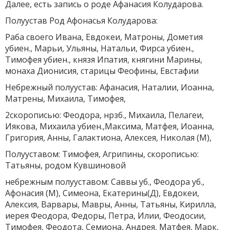
Далее, есть запись о роде Афанасия Колударова.
Полуустав Род Афонасья Колударова:
Раба своего Ивана, Евдокеи, Матроны, Дометия
убиен., Марьи, Ульяны, Натальи, Фирса убиен.,
Тимофея убиен., князя Ипатия, княгини Марины,
монаха Дионисия, старицы Феофины, Евстафии
Небрежный полуустав: Афанасия, Наталии, Иоанна,
Матрены, Михаила, Тимофея,
2скорописью: Феодора, нрзб., Михаила, Пелагеи,
Иякова, Михаила убиен.,Максима, Матфея, Иоанна,
Григория, Анны, Галактиона, Алексея, Николая (М),
Полууставом: Тимофея, Агрипины, скорописью:
Татьяны, родом Кувшиновой
небрежным полууставом: Саввы уб., Феодора уб.,
Афонасия (М), Симеона, Екатерины(Д), Евдокеи,
Алексия, Варвары, Мавры, Анны, Татьяны, Кирилла,
иерея Феодора, Федоры, Петра, Илии, Феодосии,
Тимофея, Феодота, Семиона, Андрея, Матфея, Марк,