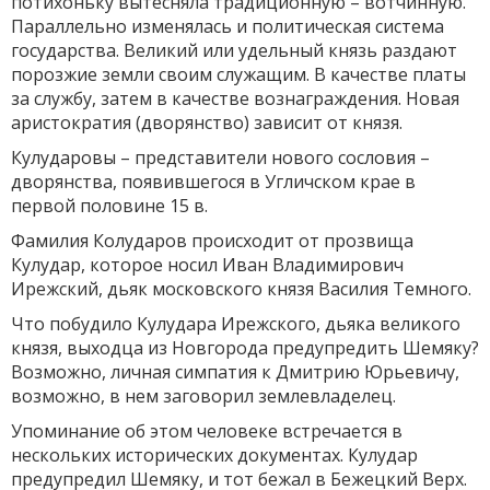
потихоньку вытесняла традиционную – вотчинную.
Параллельно изменялась и политическая система
государства. Великий или удельный князь раздают
порозжие земли своим служащим. В качестве платы
за службу, затем в качестве вознаграждения. Новая
аристократия (дворянство) зависит от князя.
Кулударовы – представители нового сословия –
дворянства, появившегося в Угличском крае в
первой половине 15 в.
Фамилия Колударов происходит от прозвища
Кулудар, которое носил Иван Владимирович
Ирежский, дьяк московского князя Василия Темного.
Что побудило Кулудара Ирежского, дьяка великого
князя, выходца из Новгорода предупредить Шемяку?
Возможно, личная симпатия к Дмитрию Юрьевичу,
возможно, в нем заговорил землевладелец.
Упоминание об этом человеке встречается в
нескольких исторических документах. Кулудар
предупредил Шемяку, и тот бежал в Бежецкий Верх.