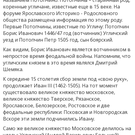
названием Потопчино. Потопчины – старинный род,
коренные угличане, известные еще в 15 веке. На
форуме Ярославского Историко - Родословного
общества размещена информация по этому роду.
Первые Потопчины, известные по Угличу: Потопчин
Борис Иванович 1446/47 год (вотчинник) Угличский
уезд и Потопчин Петр 1505 год, сын боярский.
Как видим, Борис Иванович является вотчинником в
непростое время феодальной войны. Напомним, что
угличским князем в это время являлся Дмитрий
Шемяка.
К середине 15 столетия сбор земли под «свою руку»,
продолжает Иван III (1462-1505). На тот момент
существовало великое княжество московское,
великое княжество Тверское, Рязанское,
Ярославское, Белозерское, Ростовское и две
феодальные республики: Псковская и Новгородская.
Вскоре эти земли подчинились Ивану.
Само же великое княжество Московское делилось на