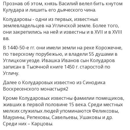
Прознав об этом, князь Василий велел бить кнутом
Кулудара и лишить его дьяческого чина.
Колударовы - одни из первых, известных
землевладельцев на Угличской земле. Более того,
они закрепились на ней и известны и в XVII и в XVIII
вв.
В 1440-50-е гг. они имели земли на реке Корожечне,
по тверскому порубежью, и владели 55 душами в
Углицком уезде. Ивашка Иванов сын Колударов
записан в Тысячной книге 1450 г. старостой по
Угличу.
Далее о Колударовых известно из Синодика
Воскресенского монастыря2
Кроме Колударовых известны фамилии помещиков,
живших в первой половине 15 века. Среди местных
мелких служилых людей упоминаются Феликсовы,
Маурины, Репеховы, Савельевы, Ушаковы и др.
Среди них – Карцовы.