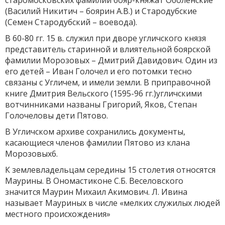
старомосковских фамилий бояр-княжат Оболенские
(Василий Никитич – боярин А.В.) и Стародубские
(Семен Стародубский – воевода).
В 60-80 гг. 15 в. служил при дворе угличского князя
представитель старинной и влиятельной боярской
фамилии Морозовых – Дмитрий Давидович. Один из
его детей – Иван Голочел и его потомки тесно
связаны с Угличем, и имели земли. В приправочной
книге Дмитрия Вельского (1595-96 гг.)угличскими
вотчинниками названы Григорий, Яков, Степан
Голочеловы дети Пятово.
В Угличском архиве сохранились документы,
касающиеся членов фамилии Пятово из клана
Морозовых6.
К землевладельцам середины 15 столетия относятся
Маурины. В Ономастиконе С.Б. Веселовского
значится Маурин Михаил Акимович. Л. Ивина
называет Мауриных в числе «мелких служилых людей
местного происхождения»