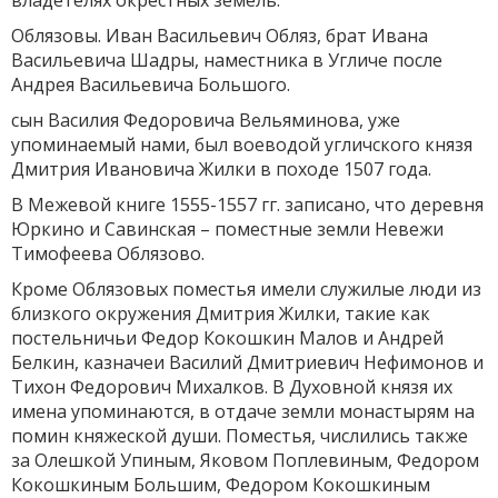
владетелях окрестных земель.
Облязовы. Иван Васильевич Обляз, брат Ивана
Васильевича Шадры, наместника в Угличе после
Андрея Васильевича Большого.
сын Василия Федоровича Вельяминова, уже
упоминаемый нами, был воеводой угличского князя
Дмитрия Ивановича Жилки в походе 1507 года.
В Межевой книге 1555-1557 гг. записано, что деревня
Юркино и Савинская – поместные земли Невежи
Тимофеева Облязово.
Кроме Облязовых поместья имели служилые люди из
близкого окружения Дмитрия Жилки, такие как
постельничьи Федор Кокошкин Малов и Андрей
Белкин, казначеи Василий Дмитриевич Нефимонов и
Тихон Федорович Михалков. В Духовной князя их
имена упоминаются, в отдаче земли монастырям на
помин княжеской души. Поместья, числились также
за Олешкой Упиным, Яковом Поплевиным, Федором
Кокошкиным Большим, Федором Кокошкиным