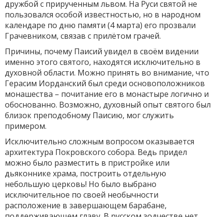
дружбой с прирученным львом. На Руси святой не
пользовался особой известностью, но в народном
календаре по дню памяти (4 марта) его прозвали
Грачевником, связав с прилётом грачей.
Причины, почему Паисий увидел в своём видении
именно этого святого, находятся исключительно в
духовной области. Можно принять во внимание, что
Герасим Иорданский был среди основоположников
монашества – почитание его в монастыре логично и
обоснованно. Возможно, духовный опыт святого был
близок преподобному Паисию, мог служить
примером.
Исключительно сложным вопросом оказывается
архитектура Покровского собора. Ведь придел
можно было разместить в пристройке или
дьяконнике храма, построить отдельную
небольшую церковь! Но было выбрано
исключительное по своей необычности
расположение в завершающем барабане,
поддерживающем главу. В русском зодчестве нет