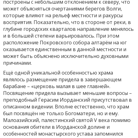
построены с небольшим отклонением к северу, что
может объясняться очертаниями берегов Волги,
которые влияют на рельеф местности и ракурсы
восприятия. Показательно, что в стороне от реки, в
глубине городских кварталов направление менялось
и в большей степени варьировалось. При этом
расположение Покровского собора алтарём на юг
оказывается единственным в данной местности и
может быть объяснено исключительно духовными
причинами.
Ещё одной уникальной особенностью храма
являлось размещение придела в завершающем
барабане – «церковь малая в шее главней».
Посвящение придела вызывает меньшие вопросы –
преподобный Герасим Иорданский присутствовал в
описанном видении. Вполне естественно, что храм
был посвящён не только Богоматери, но и ему.
Малоазийский, палестинский святой V века помимо
основания обители в Иорданской долине и
особенностей монастырского устава запомнился