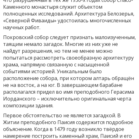
что разрушенный в тех же 1930-х годах собор Спасо-
Каменного монастыря служит объектом
полноценных исследований. Архитектура Белозерья,
«Северной Фиваиды» удостоилась многочисленных
научных работ.
Покровский собор следует признать малоизученным,
таящим немало загадок. Многие из них уже не
найдут разрешения, но тем не менее можно
попытаться рассмотреть своеобразную архитектуру
храма, напрямую связанную с насыщенной
событиями историей. Уникальным было
расположение собора, при котором алтарь обращён
не на восток, а на юг. В завершающем барабане
располагался придел во имя преподобного Герасима
Иорданского – исключительно оригинальная черта
композиции здания.
Первое обстоятельство не является загадкой. В
Житии преподобного Паисия содержится подробное
объяснение. Когда в 1479 году возникло твёрдое
намерение построить каменный храм, Паисий и его