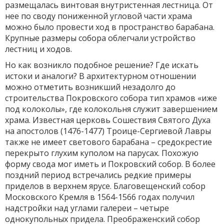
размещалась винтовая внутристенная лестница. От
нее по своду пониженной угловой части храма
можно было провести ход в пространство барабана.
Крупные размеры собора облегчали устройство
лестниц и ходов.
Но как возникло подобное решение? Где искать
истоки и аналоги? В архитектурном отношении
можно отметить возникший незадолго до
строительства Покровского собора тип храмов «иже
под колоколы», где колокольня служит завершением
храма. Известная церковь Сошествия Святого Духа
на апостолов (1476-1477) Троице-Сергиевой Лавры
также не имеет светового барабана – средокрестие
перекрыто глухим куполом на парусах. Похожую
форму свода мог иметь и Покровский собор. В более
поздний период встречались редкие примеры
приделов в верхнем ярусе. Благовещенский собор
Московского Кремля в 1564-1566 годах получил
надстройки над углами галереи – четыре
однокупольных придела. Преображенский собор