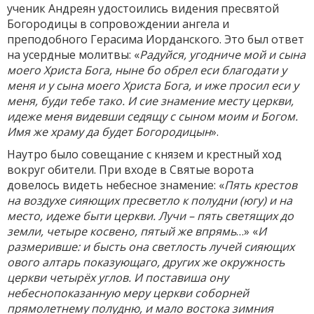
ученик Андреян удостоились видения пресвятой
Богородицы в сопровождении ангела и
преподобного Герасима Иорданского. Это был ответ
на усердные молитвы: «
Радуйся, угодниче мой и сына
моего Христа Бога, ныне бо обрел еси благодати у
меня и у сына моего Христа Бога, и иже просил еси у
меня, буди тебе тако. И сие знамение месту церкви,
идеже меня видевши седящу с сыном моим и Богом.
Имя же храму да будет Богородицын
».
Наутро было совещание с князем и крестный ход
вокруг обители. При входе в Святые ворота
довелось видеть небесное знамение: «
Пять крестов
на воздухе сияющих пресветло к полудни (югу) и на
место, идеже быти церкви. Лучи – пять светящих до
земли, четыре косвено, пятый же впрямь
…» «
И
размеривше: и бысть она светлость лучей сияющих
ового алтарь показующаго, других же окружность
церкви четырёх углов. И поставиша ону
небеснопоказанную меру церкви соборней
прямолетнему полудню, и мало востока зимния