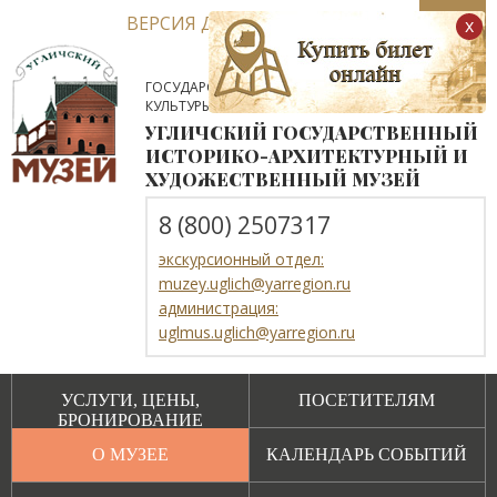
ВЕРСИЯ ДЛЯ СЛАБОВИДЯЩИХ
x
ГОСУДАРСТВЕННОЕ АВТОНОМНОЕ УЧРЕЖДЕНИЕ
КУЛЬТУРЫ ЯРОСЛАВСКОЙ ОБЛАСТИ
УГЛИЧСКИЙ ГОСУДАРСТВЕННЫЙ
ИСТОРИКО-АРХИТЕКТУРНЫЙ И
ХУДОЖЕСТВЕННЫЙ МУЗЕЙ
8 (800) 2507317
экскурсионный отдел:
muzey.uglich@yarregion.ru
администрация:
uglmus.uglich@yarregion.ru
УСЛУГИ, ЦЕНЫ,
ПОСЕТИТЕЛЯМ
БРОНИРОВАНИЕ
О МУЗЕЕ
КАЛЕНДАРЬ СОБЫТИЙ