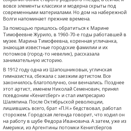
вовсе элементы классики и модерна скрыты под
современными материалами. Но дом на набережной
Волги напоминает прежние времена.
За помощью пришлось обратиться к Марине
Тимофеевне Журило, в 1960-70-е годы работавшей в
музее. Марина Тимофеевна, коренная угличанка,
знающая известные городские фамилии и их
потомков (город-то невелик), рассказала
занимательную историю.
В 1912 году одна из Шапошниковых, угличская
гимназистка, сбежала с заезжим артистом. Все
закончилось благополучно, они венчались. Позднее
этот артист, именем Николай Семенович, принял
псевдоним «Кенигсберг» и стал импресарио
Шаляпина. После Октябрьской революции,
лишившись всего, брат «П.Н.» бедствовал, работал
сторожем. Городская легенда говорит, что ходил он
на работу в шубе Федора Ивановича. А затем, уже из
Америки, из Аргентины потомки Кенигсбергов