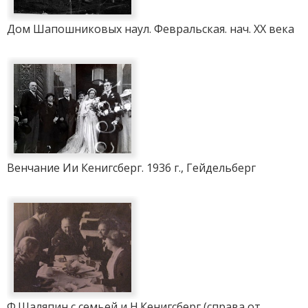
Дом Шапошниковых наул. Февральская. нач. XX века
Венчание Ии Кенигсберг. 1936 г., Гейдельберг
Ф.Шаляпин с семьей и Н.Кенигсберг (справа от