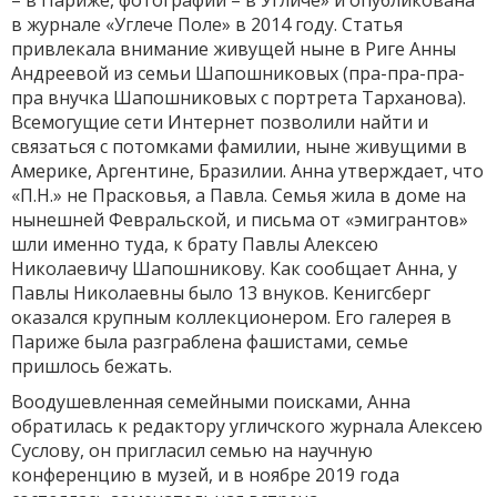
– в Париже, фотографии – в Угличе» и опубликована
в журнале «Углече Поле» в 2014 году. Статья
привлекала внимание живущей ныне в Риге Анны
Андреевой из семьи Шапошниковых (пра-пра-пра-
пра внучка Шапошниковых с портрета Тарханова).
Всемогущие сети Интернет позволили найти и
связаться с потомками фамилии, ныне живущими в
Америке, Аргентине, Бразилии. Анна утверждает, что
«П.Н.» не Прасковья, а Павла. Семья жила в доме на
нынешней Февральской, и письма от «эмигрантов»
шли именно туда, к брату Павлы Алексею
Николаевичу Шапошникову. Как сообщает Анна, у
Павлы Николаевны было 13 внуков. Кенигсберг
оказался крупным коллекционером. Его галерея в
Париже была разграблена фашистами, семье
пришлось бежать.
Воодушевленная семейными поисками, Анна
обратилась к редактору угличского журнала Алексею
Суслову, он пригласил семью на научную
конференцию в музей, и в ноябре 2019 года