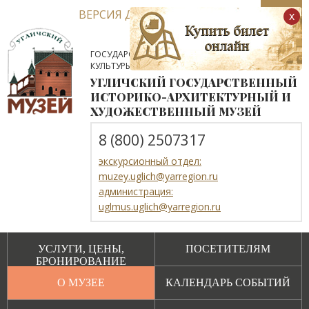
ВЕРСИЯ ДЛЯ СЛАБОВИДЯЩИХ
x
ГОСУДАРСТВЕННОЕ АВТОНОМНОЕ УЧРЕЖДЕНИЕ
КУЛЬТУРЫ ЯРОСЛАВСКОЙ ОБЛАСТИ
УГЛИЧСКИЙ ГОСУДАРСТВЕННЫЙ
ИСТОРИКО-АРХИТЕКТУРНЫЙ И
ХУДОЖЕСТВЕННЫЙ МУЗЕЙ
8 (800) 2507317
экскурсионный отдел:
muzey.uglich@yarregion.ru
администрация:
uglmus.uglich@yarregion.ru
УСЛУГИ, ЦЕНЫ,
ПОСЕТИТЕЛЯМ
БРОНИРОВАНИЕ
О МУЗЕЕ
КАЛЕНДАРЬ СОБЫТИЙ