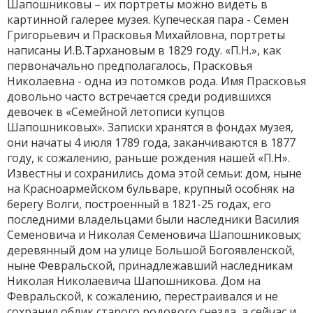
Шапошниковы – их портреты можно видеть в
картинной галерее музея. Купеческая пара - Семен
Григорьевич и Прасковья Михайловна, портреты
написаны И.В.Тархановым в 1829 году. «П.Н.», как
первоначально предполагалось, Прасковья
Николаевна - одна из потомков рода. Имя Прасковья
довольно часто встречается среди родившихся
девочек в «Семейной летописи купцов
Шапошниковых». Записки хранятся в фондах музея,
они начаты 4 июля 1789 года, заканчиваются в 1877
году, к сожалению, раньше рождения нашей «П.Н».
Известны и сохранились дома этой семьи: дом, ныне
на Красноармейском бульваре, крупный особняк на
берегу Волги, построенный в 1821-25 годах, его
последними владельцами были наследники Василия
Семеновича и Николая Семеновича Шапошниковых;
деревянный дом на улице Большой Богоявленской,
ныне Февральской, принадлежавший наследникам
Николая Николаевича Шапошникова. Дом на
Февральской, к сожалению, перестраивался и не
сохранил облик старого родового гнезда, а сейчас и