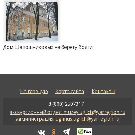
Дом Шапошниковых на берегу Волги.
На главную
Карта сайта
Контакты
8 (800) 2507317
экскурсионный отдел: muzey.uglich@yarregion.ru
администрация: uglmus.uglich@yarregion.ru