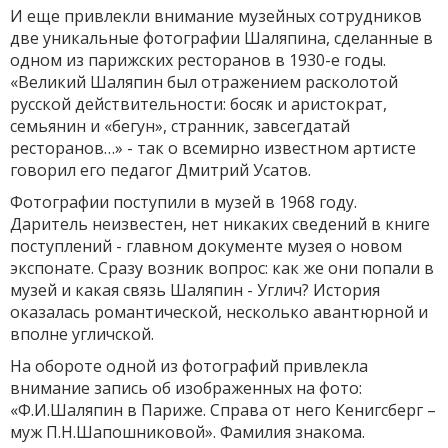
И еще привлекли внимание музейных сотрудников
две уникальные фотографии Шаляпина, сделанные в
одном из парижских ресторанов в 1930-е годы.
«Великий Шаляпин был отражением расколотой
русской действительности: босяк и аристократ,
семьянин и «бегун», странник, завсегдатай
ресторанов…» - так о всемирно известном артисте
говорил его педагог Дмитрий Усатов.
Фотографии поступили в музей в 1968 году.
Даритель неизвестен, нет никаких сведений в книге
поступлений - главном документе музея о новом
экспонате. Сразу возник вопрос: как же они попали в
музей и какая связь Шаляпин - Углич? История
оказалась романтической, несколько авантюрной и
вполне угличской.
На обороте одной из фотографий привлекла
внимание запись об изображенных на фото:
«Ф.И.Шаляпин в Париже. Справа от него Кенигсберг –
муж П.Н.Шапошниковой». Фамилия знакома.