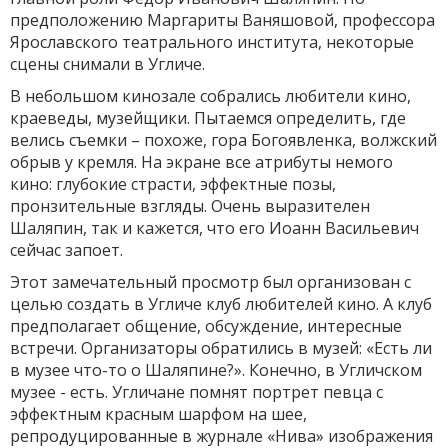
предположению Маргариты Ваняшовой, профессора
Ярославского театрального института, некоторые
сцены снимали в Угличе.
В небольшом кинозале собрались любители кино,
краеведы, музейщики. Пытаемся определить, где
велись съемки – похоже, гора Богоявленка, волжский
обрыв у кремля. На экране все атрибуты немого
кино: глубокие страсти, эффектные позы,
пронзительные взгляды. Очень выразителен
Шаляпин, так и кажется, что его Иоанн Васильевич
сейчас запоет.
Этот замечательный просмотр был организован с
целью создать в Угличе клуб любителей кино. А клуб
предполагает общение, обсуждение, интересные
встречи. Организаторы обратились в музей: «Есть ли
в музее что-то о Шаляпине?». Конечно, в Угличском
музее - есть. Угличане помнят портрет певца с
эффектным красным шарфом на шее,
репродуцированные в журнале «Нива» изображения