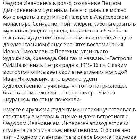
Федора Ивановича в ролях, созданные Петром
Дмитриевичем Бучкиным. Все это раньше можно
было видеть в картинной галерее в Алексеевском
монастыре. Сейчас нет той галереи, работы скрыты в
музейных фондах, правда, недавно на юбилейной
выставке художника они напомнили о себе. А еще в
документальном фонде хранятся воспоминания
Ивана Николаевича Потехина, угличского
художника, краеведа. Они так и названы: «Гастроли
Ф.И.Шаляпина в Петрограде в 1915-16 г.». С каким
восторгом описывает свои впечатления молодой
Иван Николаевич, в то время студент
художественного училища: «Что-то потрясающее
было в этом человеке… Театр замер… У меня
«мурашки» по спине побежали».
Вместе с друзьями студентами Потехин участвовал в
спектаклях в массовых сценах и даже встретился с
Федором Ивановичем. Интересен эпизод встречи
студента из Углича с великим певцом. Это описано
так: «В одном из антрактов в опере Бориса Годунова