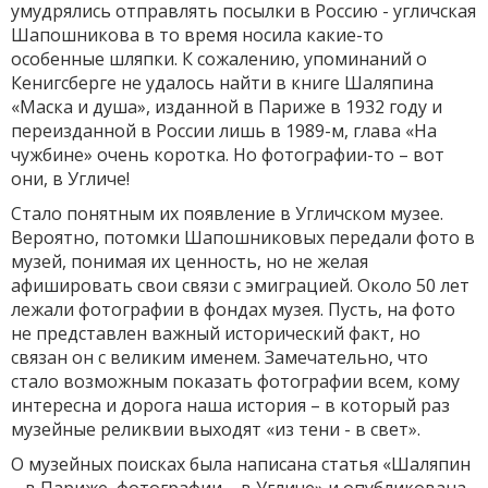
умудрялись отправлять посылки в Россию - угличская
Шапошникова в то время носила какие-то
особенные шляпки. К сожалению, упоминаний о
Кенигсберге не удалось найти в книге Шаляпина
«Маска и душа», изданной в Париже в 1932 году и
переизданной в России лишь в 1989-м, глава «На
чужбине» очень коротка. Но фотографии-то – вот
они, в Угличе!
Стало понятным их появление в Угличском музее.
Вероятно, потомки Шапошниковых передали фото в
музей, понимая их ценность, но не желая
афишировать свои связи с эмиграцией. Около 50 лет
лежали фотографии в фондах музея. Пусть, на фото
не представлен важный исторический факт, но
связан он с великим именем. Замечательно, что
стало возможным показать фотографии всем, кому
интересна и дорога наша история – в который раз
музейные реликвии выходят «из тени - в свет».
О музейных поисках была написана статья «Шаляпин