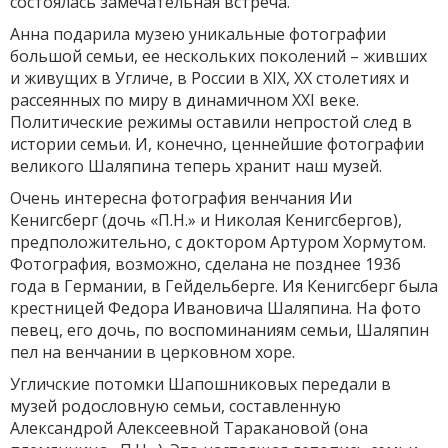
состоялась замечательная встреча.
Анна подарила музею уникальные фотографии
большой семьи, ее нескольких поколений – живших
и живущих в Угличе, в России в ХIХ, ХХ столетиях и
рассеянных по миру в динамичном ХХI веке.
Политические режимы оставили непростой след в
истории семьи. И, конечно, ценнейшие фотографии
великого Шаляпина теперь хранит наш музей.
Очень интересна фотография венчания Ии
Кенигсберг (дочь «П.Н.» и Николая Кенигсбергов),
предположительно, с доктором Артуром Хормутом.
Фотография, возможно, сделана не позднее 1936
года в Германии, в Гейдельберге. Ия Кенигсберг была
крестницей Федора Ивановича Шаляпина. На фото
певец, его дочь, по воспоминаниям семьи, Шаляпин
пел на венчании в церковном хоре.
Угличские потомки Шапошниковых передали в
музей родословную семьи, составленную
Александрой Алексеевной Таракановой (она