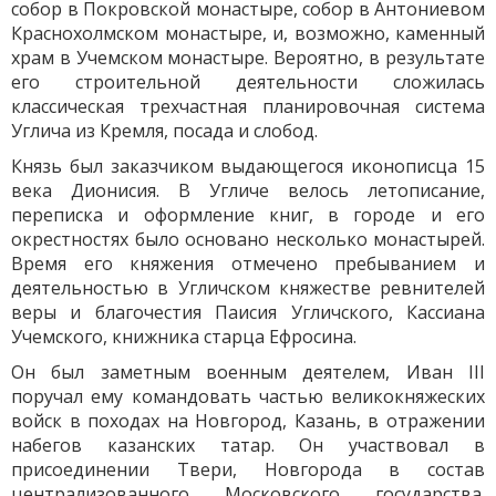
собор в Покровской монастыре, собор в Антониевом
Краснохолмском монастыре, и, возможно, каменный
храм в Учемском монастыре. Вероятно, в результате
его строительной деятельности сложилась
классическая трехчастная планировочная система
Углича из Кремля, посада и слобод.
Князь был заказчиком выдающегося иконописца 15
века Дионисия. В Угличе велось летописание,
переписка и оформление книг, в городе и его
окрестностях было основано несколько монастырей.
Время его княжения отмечено пребыванием и
деятельностью в Угличском княжестве ревнителей
веры и благочестия Паисия Угличского, Кассиана
Учемского, книжника старца Ефросина.
Он был заметным военным деятелем, Иван III
поручал ему командовать частью великокняжеских
войск в походах на Новгород, Казань, в отражении
набегов казанских татар. Он участвовал в
присоединении Твери, Новгорода в состав
централизованного Московского государства.