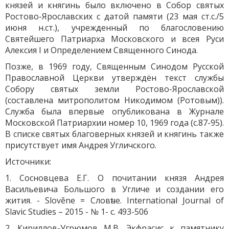
князей и княгинь было включено в Собор святых
Ростово-Ярославских с датой памяти (23 мая ст.с./5
июня н.ст.), учрежденный по благословению
Святейшего Патриарха Московского и всея Руси
Алексия I и Определением Священного Синода.
Позже, в 1969 году, Священным Синодом Русской
Православной Церкви утверждён текст службы
Собору святых земли Ростово-Ярославской
(составлена митрополитом Никодимом (Ротовым)).
Служба была впервые опубликована в Журнале
Московской Патриархии номер 10, 1969 года (с.87-95).
В списке святых благоверных князей и княгинь также
присутствует имя Андрея Угличского.
Источники:
1. Сосновцева Е.Г. О почитании князя Андрея
Васильевича Большого в Угличе и создании его
жития. - Slověne = Словѣне. International Journal of
Slavic Studies – 2015 - № 1- с. 493-506
2. Кириллов-Угрюмов М.В. Экфрасис к памятнику