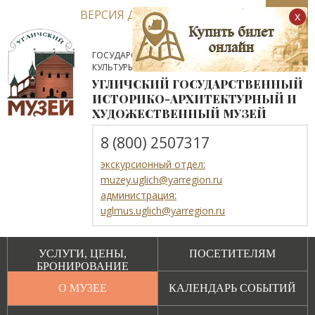
ВЕРСИЯ ДЛЯ СЛАБОВИДЯЩИХ
x
ГОСУДАРСТВЕННОЕ АВТОНОМНОЕ УЧРЕЖДЕНИЕ
КУЛЬТУРЫ ЯРОСЛАВСКОЙ ОБЛАСТИ
УГЛИЧСКИЙ ГОСУДАРСТВЕННЫЙ
ИСТОРИКО-АРХИТЕКТУРНЫЙ И
ХУДОЖЕСТВЕННЫЙ МУЗЕЙ
8 (800) 2507317
экскурсионный отдел:
muzey.uglich@yarregion.ru
администрация:
uglmus.uglich@yarregion.ru
УСЛУГИ, ЦЕНЫ,
ПОСЕТИТЕЛЯМ
БРОНИРОВАНИЕ
О МУЗЕЕ
КАЛЕНДАРЬ СОБЫТИЙ