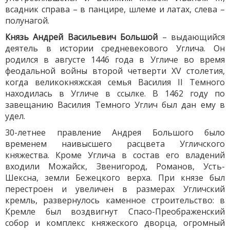
всадник справа – в панцире, шлеме и латах, слева –
полунагой.
Князь Андрей Васильевич Большой
– выдающийся
деятель в истории средневекового Углича. Он
родился в августе 1446 года в Угличе во время
феодальной войны второй четверти XV столетия,
когда великокняжская семья Василия II Темного
находилась в Угличе в ссылке. В 1462 году по
завещанию Василия Темного Углич был дан ему в
удел.
30-летнее правление Андрея Большого было
временем наивысшего расцвета Угличского
княжества. Кроме Углича в состав его владений
входили Можайск, Звенигород, Романов, Усть-
Шексна, земли Бежецкого верха. При князе был
перестроен и увеличен в размерах Угличский
кремль, развернулось каменное строительство: в
Кремле был воздвигнут Спасо-Преображенский
собор и комплекс княжеского дворца, огромный