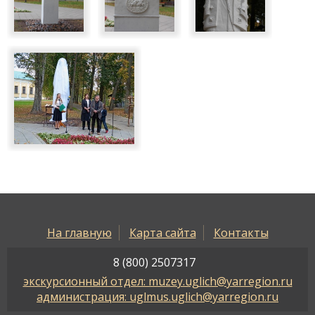
На главную
Карта сайта
Контакты
8 (800) 2507317
экскурсионный отдел: muzey.uglich@yarregion.ru
администрация: uglmus.uglich@yarregion.ru