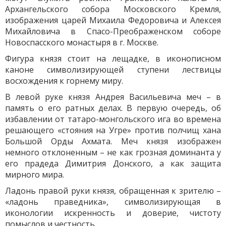
Архангельского собора Московского Кремля,
изображения царей Михаила Федоровича и Алексея
Михайловича в Спасо-Преображенском соборе
Новоспасского монастыря в г. Москве.
Фигура князя стоит на лещадке, в иконописном
каноне символизирующей ступени лествицы
восхождения к горнему миру.
В левой руке князя Андрея Васильевича меч – в
память о его ратных делах. В первую очередь, об
избавлении от татаро-монгольского ига во времена
решающего «стояния на Угре» против полчищ хана
Большой Орды Ахмата. Меч князя изображен
немного отклоненным – не как грозная доминанта у
его прадеда Димитрия Донского, а как защита
мирного мира.
Ладонь правой руки князя, обращенная к зрителю –
«ладонь праведника», символизирующая в
иконологии искренность и доверие, чистоту
помыслов и честность.