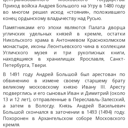
Приход войска Андрея Большого на Угру в 1480 году
во многом решил исход «стояния», положившего
конец ордынскому владычеству над Русью.
Памятниками его эпохи являются Палата дворца
угличских удельных князей в кремле, остатки
Никольского храма в Антониевом Краснохолмском
монастыре, иконы Леонтьевского чина в коллекции
Угличского музея и три рукописных книги,
находящиеся в хранилищах Ярославля, Санкт-
Петербурга, Твери.
В 1491 году Андрей Большой был арестован по
обвинению в измене своему старшему брату
великому московскому князю Ивану III. Аресту
подверглись и его сыновья Иван и Димитрий (около
13 и 12 лет), отправленные в Переславль-Залесский,
а затем в Вологду. Князь Андрей Васильевич
Большой скончался в заточении в 1493 (1494) году.
Похоронен в Архангельском соборе Московского
кремля.