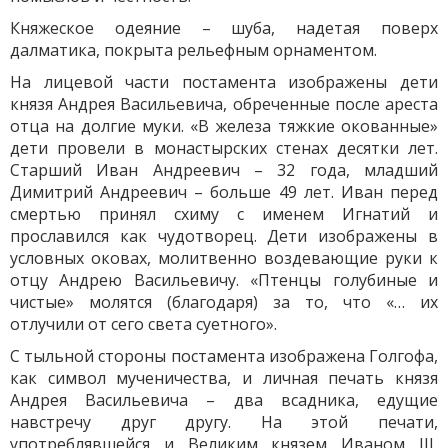
Княжеское одеяние – шуба, надетая поверх
далматика, покрыта рельефным орнаментом.
На лицевой части постамента изображены дети
князя Андрея Васильевича, обреченные после ареста
отца на долгие муки. «В железа тяжкие окованные»
дети провели в монастырских стенах десятки лет.
Старший Иван Андреевич – 32 года, младший
Димитрий Андреевич – больше 49 лет. Иван перед
смертью принял схиму с именем Игнатий и
прославился как чудотворец. Дети изображены в
условных оковах, молитвенно воздевающие руки к
отцу Андрею Васильевичу. «Птенцы голубиные и
чистые» молятся (благодаря) за то, что «… их
отлучили от сего света суетного».
С тыльной стороны постамента изображена Голгофа,
как символ мученичества, и личная печать князя
Андрея Васильевича – два всадника, едущие
навстречу друг другу. На этой печати,
употреблявшейся и Великим князем Иваном III,