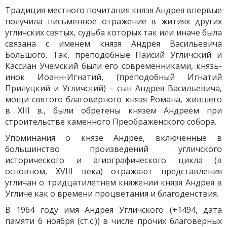
Традиция местного почитания князя Андрея впервые
получила письменное отражение в житиях других
угличских святых, судьба которых так или иначе была
связана с именем князя Андрея Васильевича
Большого. Так, преподобные Паисий Угличский и
Кассиан Учемский были его современниками, князь-
инок Иоанн-Игнатий, (преподобный Игнатий
Прилуцкий и Угличский) – сын Андрея Васильевича,
мощи святого благоверного князя Романа, жившего
в XIII в., были обретены князем Андреем при
строительстве каменного Преображенского собора.
Упоминания о князе Андрее, включенные в
большинство произведений угличского
исторического и агиографического цикла (в
основном, XVIII века) отражают представления
угличан о тридцатилетнем княжении князя Андрея в
Угличе как о времени процветания и благоденствия.
В 1964 году имя Андрея Угличского (+1494, дата
памяти 6 ноября (ст.с.)) в числе прочих благоверных