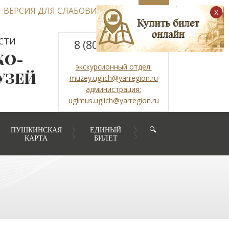
ВЕРСИЯ ДЛЯ СЛАБОВИДЯЩИХ
x
СТИ
8 (800) 2507317
КО-
экскурсионный отдел:
УЗЕЙ
muzey.uglich@yarregion.ru
администрация:
uglmus.uglich@yarregion.ru
ПУШКИНСКАЯ
ЕДИНЫЙ
🔍
КАРТА
БИЛЕТ