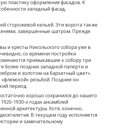
тую пластику оформления фасадов. К
особенности западный фасад,
й сторожевой кельей. Эти ворота также
с сенями, завершённые шатром. Прежде
вы и кресты Никольского собора уже в
очевидно, со времени постройки
поминаются примыкавшие к собору три
те более поздних западной паперти и
ребром и золотом на бархатный цвет».
 «флемской» резьбой. Позднее он
кий период.
достаточно хорошо сохранился до нашего
1920-1930-х годах ансамблей
инной архитектуры. Хотя, конечно,
есятилетия. В текущем году исполняется
 истории и замечательному