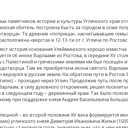
ных памятников истории и культуры Угличского края о
минская обитель построена бысть за городом в осми по
творца». Те древние «поприща», насчитывавшие семьсо
асположена «верстах в 12-13-ти от г. Углича по Ростовс
мест история основания Улейминского хорошо известна
уется об иноке Варлааме из Ростова, в середине XV ст
 с Палестиной и греческими землями им был посещён и
дотворца. Там же приобретена икона святого. Варлаам 
он вернулся в русские земли. На обратном пути в Ростов
тилю) – проходил через Углич. Продолжив путь после п
Варлаам, в силу духовного откровения, решил поселить
 а в следующем году – деревянный храм. Так было пол
ному при поддержке князя Андрея Васильевича Большо
спешной – во второй половине XV века формируется мо
ию) угличского князя Димитрия Ивановича Жилки (1505
тырь становится столь значительным, что в нём ведётс