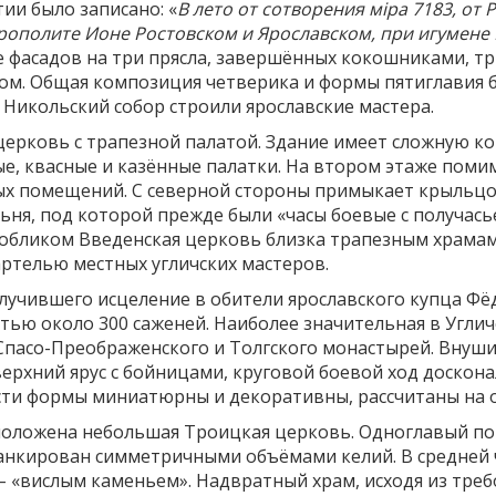
ии было записано: «
В лето от сотворения мiра 7183, от 
трополите Ионе Ростовском и Ярославском, при игумене
е фасадов на три прясла, завершённых кокошниками, т
м. Общая композиция четверика и формы пятиглавия б
 Никольский собор строили ярославские мастера.
церковь с трапезной палатой. Здание имеет сложную к
ые, квасные и казённые палатки. На втором этаже поми
ных помещений. С северной стороны примыкает крыльцо
я, под которой прежде были «часы боевые с получасье
м обликом Введенская церковь близка трапезным храмам
артелью местных угличских мастеров.
 получившего исцеление в обители ярославского купца 
тью около 300 саженей. Наиболее значительная в Углич
Спасо-Преображенского и Толгского монастырей. Внуш
рхний ярус с бойницами, круговой боевой ход доскон
ности формы миниатюрны и декоративны, рассчитаны на
оложена небольшая Троицкая церковь. Одноглавый по
анкирован симметричными объёмами келий. В средней 
 «вислым каменьем». Надвратный храм, исходя из требо