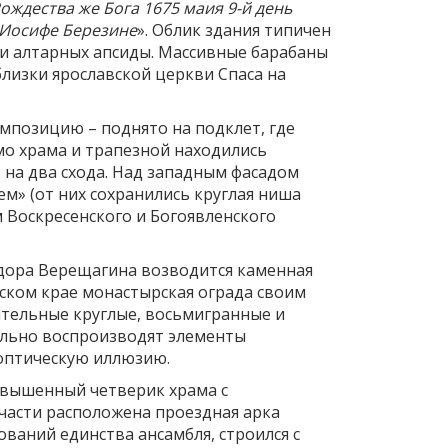
Рождества же Бога 1675 маия 9-й день
 Иосифе Березине
». Облик здания типичен
ри алтарных апсиды. Массивные барабаны
лизки ярославской церкви Спаса на
омпозицию – поднято на подклет, где
мо храма и трапезной находились
 на два схода. Над западным фасадом
м» (от них сохранились круглая ниша
 Воскресенского и Богоявленского
Фёдора Верещагина возводится каменная
ском крае монастырская ограда своим
ительные круглые, восьмигранные и
ально воспроизводят элементы
 оптическую иллюзию.
вышенный четверик храма с
части расположена проездная арка
ваний единства ансамбля, строился с