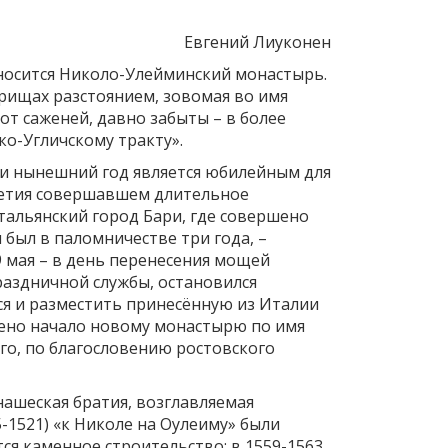
Евгений Лиуконен
тносится Николо-Улейминский монастырь.
прищах разстоянием, зовомая во имя
т саженей, давно забыты – в более
ко-Угличскому тракту».
 и нынешний год является юбилейным для
олетия совершавшем длительное
тальянский город Бари, где совершено
был в паломничестве три года, –
 9 мая – в день перенесения мощей
раздничной службы, остановился
ся и разместить принесённую из Италии
ожено начало новому монастырю по имя
го, по благословению ростовского
нашеская братия, возглавляемая
-1521) «к Николе на Оулеиму» были
я каменное строительство: в 1559-1563