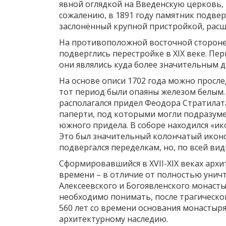
явной оглядкой на Введенскую церковь,
сожалению, в 1891 году памятник подвер
заслонённый крупной пристройкой, рас
На противоположной восточной стороне
подверглись перестройке в XIX веке. Пе
они являлись куда более значительным 
На основе описи 1702 года можно просле
тот период были опаяны железом белым.
располагался придел Феодора Стратилат
паперти, под которыми могли подразумев
южного придела. В соборе находился «ик
Это был значительный колончатый иконо
подвергался переделкам, но, по всей вид
Сформировавшийся в XVII-XIX веках арх
времени – в отличие от полностью унич
Алексеевского и Богоявленского монасты
необходимо понимать, после трагическо
560 лет со времени основания монастыря
архитектурному наследию.