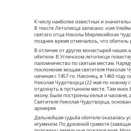
К числу наиболее известных и значитель
В тексте Летописца записано: «сия Улей
святаго отца Николы Мирликийских Чудо
позднее время отмечалось, что обитель р
В отличие от других монастырей наших 
обители. В Угличском летописце повеств
паломничество по святым местам. Наряду
поклонение мощам святителя Николая Чу
начиная с 1457-го. Наконец, в 1460 году 
Николая Чудотворца (22 мая по новому с
отдохнуть в пустынном месте. Там инок 
икону. Были построены келья и часовня,
Святителя Николая Чудотворца, основан
архиерея.
Дальнейшая судьба обители оказалась у
игуменом. По духовной грамоте (завещан
положены земельные пожалования. Монас