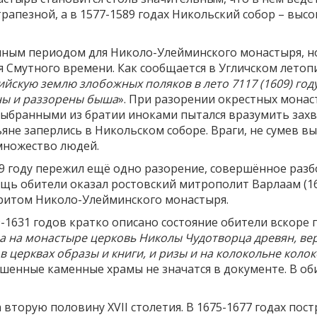
рапезной, а в 1577-1589 годах Никольский собор – высок
ным периодом для Николо-Улейминского монастыря, но 
 Смутного времени. Как сообщается в Угличском летоп
скую землю злобожных поляков в лето 7117 (1609) году
ны и раззорены быша
». При разорении окрестных монас
ыбранными из братии иноками пытался вразумить захва
яне заперлись в Никольском соборе. Враги, не сумев в
множество людей.
19 году пережил ещё одно разорение, совершённое раз
 обители оказал ростовский митрополит Варлаам (1619
дритом Николо-Улейминского монастыря.
-1631 годов кратко описано состояние обители вскоре п
 а на монастыре церковь Николы Чудотворца древян, ве
в церквах образы и книги, и ризы и на колокольне колок
рушенные каменные храмы не значатся в документе. В о
вторую половину XVII столетия. В 1675-1677 годах по