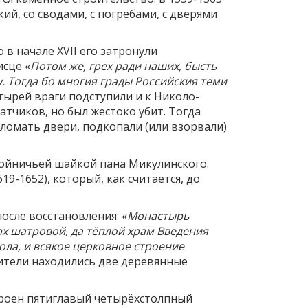
ий, со сводами, с погребами, с дверями
в начале XVII его затронули
исце «
Потом же, грех ради наших, бысть
. Тогда бо многия грады Российския теми
тырей враги подступили и к Николо-
тчиков, но был жестоко убит. Тогда
ыломать двери, подкопали (или взорвали)
бойничьей шайкой пана Микулинского.
-1652), который, как считается, до
осле восстановления: «
Монастырь
рх шатровой, да тёплой храм Введения
ола, и всякое церковное строение
бители находились две деревянные
строен пятиглавый четырёхстолпный