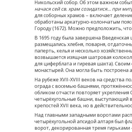
Никольский собор. Об этом важном событ
начася сей св. храм созидатися… при ми
для соборных храмов – включает делени
обработаны аркатурно-колончатым поясо
Городу (1672). Можно предположить, что
В 1695 году была завершена Введенская 
размещались хлебня, поварня, отдаточн
паперть, келья и несколько хозяйствен
возвышается изящная шатровая колокольн
для циферблата и гиревая шахта). Свои
монастырей. Она могла быть построена 
На рубеже XVII-XVIII веков на средства
ограда с восемью башнями, протяжённос
обликом отчасти повторяет укрепления 
четырёхугольные башни, выступающий ве
крепостей XVII века, но в действитель
Над главными западными воротами расп
четырёхугольной апсидой алтаря был фл
ворот, декорированная тремя гирьками –