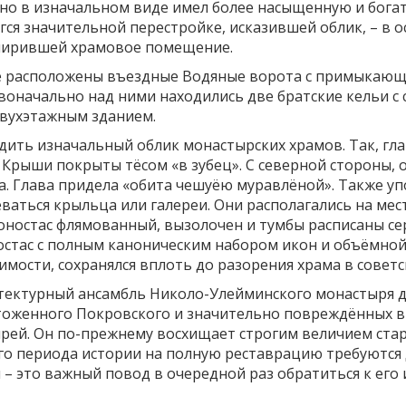
 но в изначальном виде имел более насыщенную и бога
гся значительной перестройке, исказившей облик, – в 
ширившей храмовое помещение.
 расположены въездные Водяные ворота с примыкающе
рвоначально над ними находились две братские кельи 
двухэтажным зданием.
дить изначальный облик монастырских храмов. Так, гла
 Крыши покрыты тёсом «в зубец». С северной стороны, 
а. Глава придела «обита чешуёю муравлёной». Также у
аться крыльца или галереи. Они располагались на мес
оностас флямованный, вызолочен и тумбы расписаны се
стас с полным каноническим набором икон и объёмной
имости, сохранялся вплоть до разорения храма в советс
итектурный ансамбль Николо-Улейминского монастыря 
тоженного Покровского и значительно повреждённых в 
рей. Он по-прежнему восхищает строгим величием стар
го периода истории на полную реставрацию требуются д
 – это важный повод в очередной раз обратиться к его