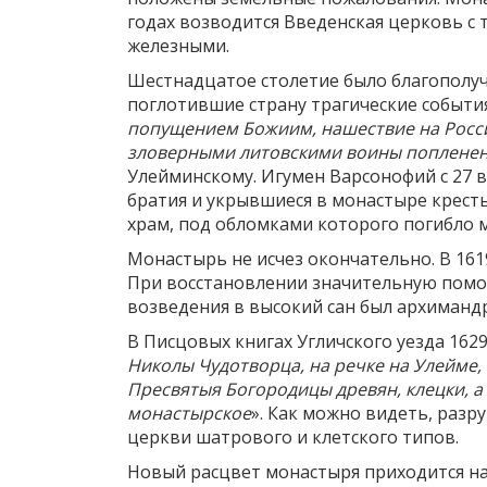
годах возводится Введенская церковь с т
железными.
Шестнадцатое столетие было благополуч
поглотившие страну трагические события
попущением Божиим, нашествие на Россий
зловерными литовскими воины поплене
Улейминскому. Игумен Варсонофий с 27 в
братия и укрывшиеся в монастыре кресть
храм, под обломками которого погибло 
Монастырь не исчез окончательно. В 16
При восстановлении значительную помощь
возведения в высокий сан был архиман
В Писцовых книгах Угличского уезда 1629
Николы Чудотворца, на речке на Улейме,
Пресвятыя Богородицы древян, клецки, а 
монастырское
». Как можно видеть, раз
церкви шатрового и клетского типов.
Новый расцвет монастыря приходится на 