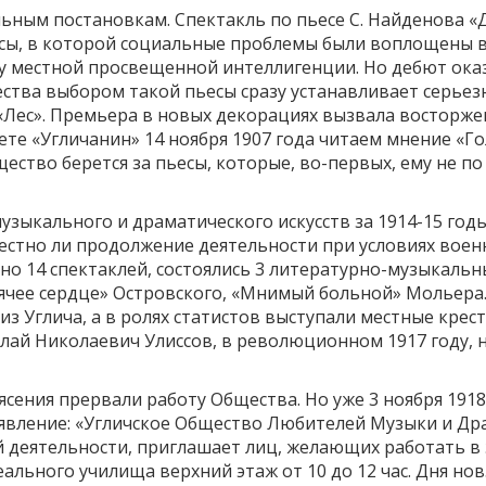
ьным постановкам. Спектакль по пьесе С. Найденова «
ьесы, в которой социальные проблемы были воплощены 
 местной просвещенной интеллигенции. Но дебют оказа
тва выбором такой пьесы сразу устанавливает серьезн
«Лес». Премьера в новых декорациях вызвала восторже
ете «Угличанин» 14 ноября 1907 года читаем мнение «Го
ество берется за пьесы, которые, во-первых, ему не по
зыкального и драматического искусств за 1914-15 год
естно ли продолжение деятельности при условиях воен
но 14 спектаклей, состоялись 3 литературно-музыкальны
рячее сердце» Островского, «Мнимый больной» Мольера. 
з Углича, а в ролях статистов выступали местные крес
лай Николаевич Улиссов, в революционном 1917 году, 
сения прервали работу Общества. Но уже 3 ноября 1918
явление: «Угличское Общество Любителей Музыки и Дра
деятельности, приглашает лиц, желающих работать в 
ального училища верхний этаж от 10 до 12 час. Дня нов