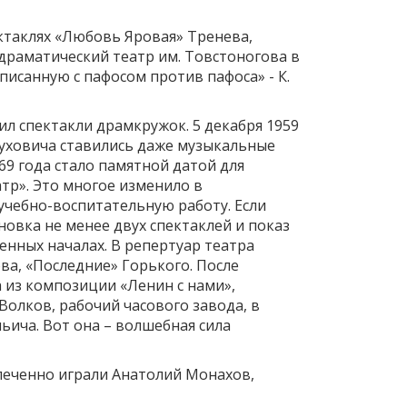
ектаклях «Любовь Яровая» Тренева,
 драматический театр им. Товстоногова в
писанную с пафосом против пафоса» - К.
ил спектакли драмкружок. 5 декабря 1959
руховича ставились даже музыкальные
69 года стало памятной датой для
тр». Это многое изменило в
учебно-воспитательную работу. Если
новка не менее двух спектаклей и показ
енных началах. В репертуар театра
ва, «Последние» Горького. После
 из композиции «Ленин с нами»,
Волков, рабочий часового завода, в
ьича. Вот она – волшебная сила
влеченно играли Анатолий Монахов,