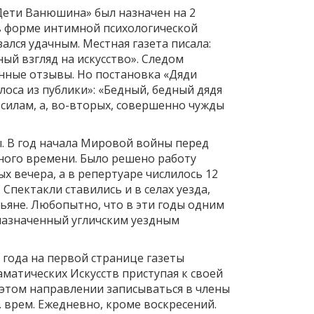
Дети Ванюшина» был назначен на 2
в форме интимной психологической
лся удачным. Местная газета писала:
ый взгляд на искусство». Следом
нные отзывы. Но постановка «Дяди
лоса из публики»: «Бедный, бедный дядя
 силам, а, во-вторых, совершенно чужды
ы. В год начала Мировой войны перед
ного времени. Было решено работу
х вечера, а в репертуаре числилось 12
Спектакли ставились и в селах уезда,
тьяне. Любопытно, что в эти годы одним
назначенный угличским уездным
 года на первой странице газеты
матических Искусств приступая к своей
этом направлении записываться в члены
. врем. Ежедневно, кроме воскресений.