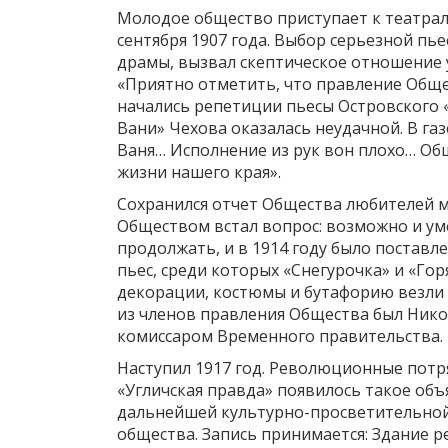
Молодое общество приступает к театрал
сентября 1907 года. Выбор серьезной п
драмы, вызвал скептическое отношение у
«Приятно отметить, что правление Общес
начались репетиции пьесы Островского 
Вани» Чехова оказалась неудачной. В газ
Ваня… Исполнение из рук вон плохо… Общ
жизни нашего края».
Сохранился отчет Общества любителей му
Обществом встал вопрос: возможно и ум
продолжать, и в 1914 году было поставле
пьес, среди которых «Снегурочка» и «Го
декорации, костюмы и бутафорию везли и
из членов правления Общества был Нико
комиссаром Временного правительства.
Наступил 1917 год. Революционные потря
«Угличская правда» появилось такое объ
дальнейшей культурно-просветительной 
общества. Запись принимается: Здание ре