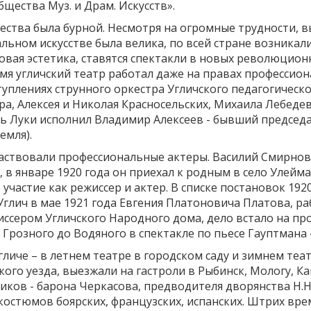
бщества Муз. и Драм. Искусств».
ства была бурной. Несмотря на огромные трудности, 
альном искусстве была велика, по всей стране возникал
 новая эстетика, ставятся спектакли в новых революци
емя угличский театр работал даже на правах профессио
уплениях струнного оркестра Угличского педагогическо
ра, Алексея и Николая Красносельских, Михаила Лебеде
ль Луки исполнил Владимир Алексеев - бывший председ
емля).
частвовали профессиональные актеры. Василий Смирнов 
 в январе 1920 года он приехал к родным в село Улейма
 участие как режиссер и актер. В списке постановок 19
 Углич в мае 1921 года Евгения Платоновича Платова, р
ссером Угличского Народного дома, дело встало на пр
а Грозного до Водяного в спектакле по пьесе Гауптман
Угличе – в летнем театре в городском саду и зимнем те
кого уезда, выезжали на гастроли в Рыбинск, Мологу, Ка
ков - барона Черкасова, предводителя дворянства Н.Н.
 костюмов боярских, французских, испанских. Штрих вр