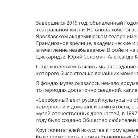
Завершился 2019 год, объявленный Годом
театральной жизни. Но вновь хочется в
Ярославском академическом театре имен
Грандиозное зрелище, академические и 
впечатление незабываемое! В фойе и на 
Цискаридзе, Юрий Соломин, Александр К
С вдохновением взялись мы за создание 
которого было столько ярчайших момент
В фондах музея оказалось немало докуме
то периодах достаточно сведений, каки
«Серебряный век» русской культуры не о
камерности и домашней замкнутости, ста
музей отечественных древностей, в 1897
году было создано Общество любителей 
Круг почитателей искусства к тому вре
было посмотреть в домах Евреиновых, С