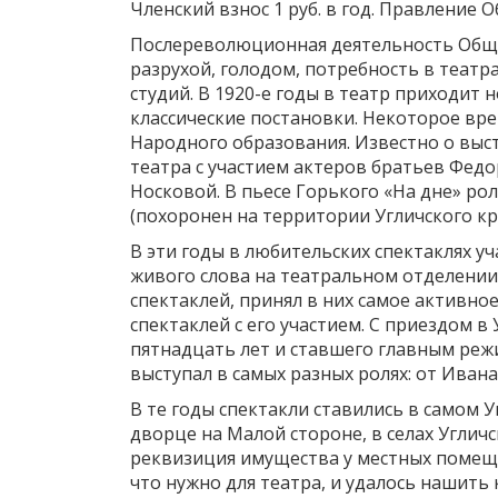
Членский взнос 1 руб. в год. Правление О
Послереволюционная деятельность Обще
разрухой, голодом, потребность в театр
студий. В 1920-е годы в театр приходит
классические постановки. Некоторое вр
Народного образования. Известно о выст
театра с участием актеров братьев Федо
Носковой. В пьесе Горького «На дне» ро
(похоронен на территории Угличского кр
В эти годы в любительских спектаклях у
живого слова на театральном отделении,
спектаклей, принял в них самое активное
спектаклей с его участием. С приездом в
пятнадцать лет и ставшего главным режи
выступал в самых разных ролях: от Иван
В те годы спектакли ставились в самом 
дворце на Малой стороне, в селах Угличс
реквизиция имущества у местных помещи
что нужно для театра, и удалось нашить