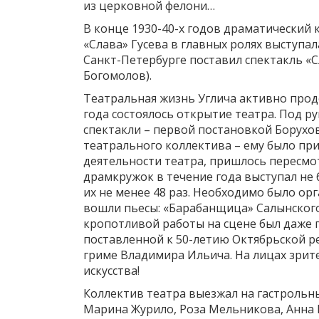
из церковной фелони…
В конце 1930-40-х годов драматический 
«Слава» Гусева в главных ролях выступа
Санкт-Петербурге поставил спектакль «С
Богомолов).
Театральная жизнь Углича активно продо
года состоялось открытие театра. Под 
спектакли – первой постановкой Борухов
театрального коллектива – ему было пр
деятельности театра, пришлось пересмот
драмкружок в течение года выступал не б
их не менее 48 раз. Необходимо было ор
вошли пьесы: «Барабанщица» Салынского,
кропотливой работы на сцене был даже 
поставленной к 50-летию Октябрьской ре
гриме Владимира Ильича. На лицах зрите
искусства!
Коллектив театра выезжал на гастрольны
Марина Журило, Роза Мельникова, Анна