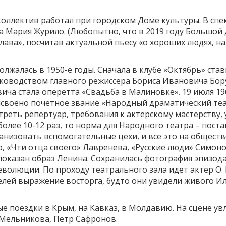
коллектив работал при городском Доме культуры. В сп
ла Мария Журило. (Любопытно, что в 2019 году Большой
лава», посчитав актуальной пьесу «о хороших людях, на
лжалась в 1950-е годы. Сначала в клубе «Октябрь» став
руководством главного режиссера Бориса Ивановича Бо
ича стала оперетта «Свадьба в Малиновке». 19 июля 19
исвоено почетное звание «Народный драматический теа
реть репертуар, требования к актерскому мастерству, 
олее 10-12 раз, то норма для Народного театра – поста
ганизовать вспомогательные цехи, и все это на обществ
 «Чти отца своего» Лавренева, «Русские люди» Симоно
показан образ Ленина. Сохранилась фотография эпизода
волюции. По проходу театрального зала идет актер О. 
лей выражение восторга, будто они увидели живого Ил
е поездки в Крым, на Кавказ, в Молдавию. На сцене у
 Мельникова, Петр Сафронов.