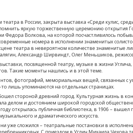
 театра в России, закрыта выставка «Среди кулис, сред
спомнить яркую торжественную церемонию открытия Год
и Федора Волкова, на которой посчастливилось побыва
современные номера в исполнении знаменитых солисто
сцене театра в невероятном количестве знаменитые ли
алягин, Александр Ширвиндт, Олег Меньшиков, режисс
выставки, посвященной театру, музыке в жизни Углича,
ов. Такие моменты нашлись и в этой теме.
нтов, фотографий, мемориальных вещей, связанных с у
е-то лишь упоминаются на отдельных страницах.
бошел стороной древний город. Культурная жизнь в кон
ла делом и достоянием широкой городской общественно
 году открылась публичная библиотека, в 1906 – вышел 
музыкального и драматического искусств.
мени уже сложился – театральные постановки в исполн
еребренниковых. С приездом в Углич Михаила Чехова те