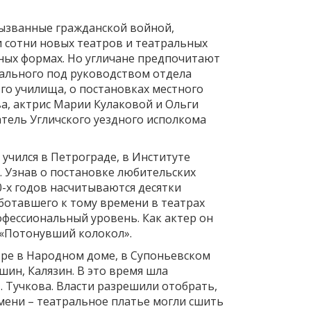
вызванные гражданской войной,
и сотни новых театров и театральных
онных формах. Но угличане предпочитают
нального под руководством отдела
го училища, о постановках местного
ва, актрис Марии Кулаковой и Ольги
атель Угличского уездного исполкома
учился в Петрограде, в Институте
. Узнав о постановке любительских
20-х годов насчитываются десятки
аботавшего к тому времени в театрах
офессиональный уровень. Как актер он
а «Потонувший колокол».
атре в Народном доме, в Супоньевском
шин, Калязин. В это время шла
 Тучкова. Власти разрешили отобрать,
емени – театральное платье могли сшить