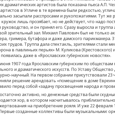
х драматических артистов была показана пьеса А.П. Че
артистов в Угличе в те времена были редкостью, углич
вально засыпали расспросами и рукопожатиями. Тут же р
ружок лишь прозябает, но не действует, что надо пос
 руководство, и он принял его. Сразу выросла и трупп
вой зрительный зал. Михаил Павлович был не только а
а, гримера, бутафора и даже дамского парикмахера. 31
их трудов. Труппа дала спектакль, зрителями стали м
рона в павлиньих перьях» М. Куликова (Крестовского) 
оявилась даже в «Ярославских губернских новостях».
2 июня 1907 года Ярославским губернским по обществам
ного и драматического искусств. По Уставу Общество 
турно-научный. На первом собрании присутствовали 23 
няли решение арендовать «помещение в доме Евреинов
вило перед собой «задачу просвещения народа и провед
остаточно активно, но денежные средства были скудны
оздается хор, в котором насчитывалось приблизительно
ожертвования на приобретение рояля. И уже 22 февраля 
Первые созданные коллективы были музыкальными: орк