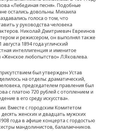
хова «Лебединая песня». Подобные
ане остались довольны. Михаила
аздавались голоса о том, что
тавить у руководства человека
а актеров. Николай Дмитриевич Евреинов
ктером и режиссером, он выполнял также
 августа 1894 года угличский
естная интеллигенция и именитое
и «Женское любопытство» Л.Яковлева.
 присутствием был утвержден Устав
делилось на отделы: драматический,
человека, председателем правления был
а с платою 720 рублей с отоплением и
ение в его среду искусства».
ми. Вместе с городским Комитетом
 десять женских и двадцать мужских
1908 года в афише концерта с гордостью
естры мандолинистов, балалаечников.