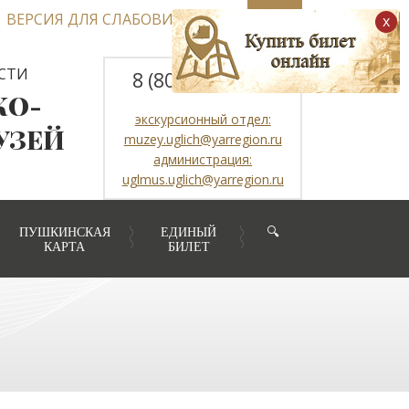
ВЕРСИЯ ДЛЯ СЛАБОВИДЯЩИХ
x
СТИ
8 (800) 2507317
КО-
экскурсионный отдел:
УЗЕЙ
muzey.uglich@yarregion.ru
администрация:
uglmus.uglich@yarregion.ru
ПУШКИНСКАЯ
ЕДИНЫЙ
🔍
КАРТА
БИЛЕТ