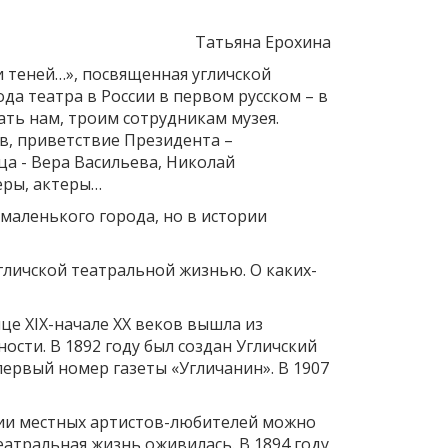
Татьяна Ерохина
и теней…», посвященная угличской
а театра в России в первом русском – в
ть нам, троим сотрудникам музея.
в, приветствие Президента –
ца - Вера Васильева, Николай
еры, актеры…
 маленького города, но в истории
гличской театральной жизнью. О каких-
це ХIХ-начале ХХ веков вышла из
сти. В 1892 году был создан Угличский
первый номер газеты «Угличанин». В 1907
ении местных артистов-любителей можно
атральная жизнь оживилась. В 1894 году