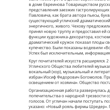
в доме Евреинова Товариществом русски
представления заезжих гастролирующих 
Павловича, как брата автора пьесы, бук
существующий угличский драматический к
энергичного, живого. Чехову предложили
принял новую труппу и предоставил ей с
функции художника-декоратора, костюмер
драматический кружок показал плоды сво
купечество. Были показаны водевили «Во
Успех был исключительным, информация п
Круг почитателей искусств расширялся. 
Угличского Общества любителей музыкаль
вокальный (хор), музыкальный и литера
избран Иосиф Федорович Богомолов. При
освещением от хозяина». Общество поста
Организационная работа развернулась д
попечительства о народной трезвости с
голосов. От угличан начали поступать п
указано: «Новый рояль фирмы Шредер». 