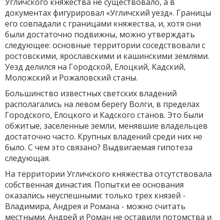
Угличского княжества не существовало, а в
документах фигурировал «Угличский уезд». Границы
его совпадали с границами княжества, и, хотя они
были достаточно подвижны, можно утверждать
следующее: основные территории соседствовали с
ростовскими, ярославскими и кашинскими землями.
Уезд делился на Городской, Елоцкий, Кадский,
Моложский и Рожаловский станы.
Большинство известных светских владений
располагались на левом берегу Волги, в пределах
Городского, Елоцкого и Кадского станов. Это были
обжитые, заселенные земли, менявшие владельцев
достаточно часто. Крупных владений среди них не
было. С чем это связано? Выдвигаемая гипотеза
следующая.
На территории Угличского княжества отсутствовала
собственная династия. Попытки ее основания
оказались неуспешными: только трех князей -
Владимира, Андрея и Романа - можно считать
местными. Андрей и Роман не оставили потомства и