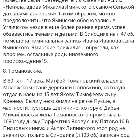
поместье были претенденты из клана Яминских:
«Ненила, вдова Михаила Яминского с сыном Сенькой
да с двумя дочерьми» Таким образом, можно
предположить, что Яминские обосновались в
Угличском уезде в еще более раннее время, успев
обзавестись женами и детьми. В Синодике на л.47 об.
помещена поминальная запись Ивана Иванова сына
Яминского. Яминские прижились, обрусели, как
впрочем, остальные роды иноземного
происхождения15.
8. Томановские.
В 80- х гг. 17 века Матфей Томановский владел в
Моложском стане деревней Поповкино, которую
отдал в наем на 15 лет Якову Тимофееву сыну
Креневу. Были у него земли на речке Пукше, в
частности, пустошь Щетинино, которую Дарья
Михайловская жена Томановского променяла в
1680году дьяку Парфентию Якову сыну Пятово.16 В
Писцовых книгах и Актах Липинского этот род не
значится, только в Синодике (л.103 об.) записан род