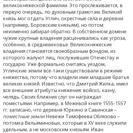
великокняжеской фамилии. Это прослеживается, в
первую очередь, по духовным грамотам. Великий
князь мог отдать Углич, окрестные села и деревни
(например, Боровским князьям), но потом
неизменно забирал обратно. В собственном домене
чужие крупные владения расценивались как угроза,
особенно, в средневековье. Великокняжеские
владения становятся своеобразным фондом, из
которого жалуют лиц, послуживших Отечеству и
государю. Уже формально считаясь уездом,
Угличские земли все-таки существовали в режиме
княжества, потому что владели ими младшие братья
великих князей. Известно, что Дмитрий Жилка, имел
все внешние атрибуты княжения: войско, казну,
челядь. Своих ближних слуг он награждал
поместьями. Например, в Межевой книге 1555-1557
гг. записано, что деревня Юркино и Савинская –
поместные земли
Невежи Тимофеева Облязово –
потомка Вельяминовых, которые в XV веке служили
удельным, а не московским князьям. Иван