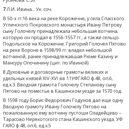
Русинова. С.50
7
Л.И. Ивина… Ук. соч.
В 50-х гг.16 века на реке Корожечне, у села Спасского
Угличского Покровского монастыря Ивану Петрову
сыну Голочелу принадлежала небольшая вотчина,
которую он продал в 1556-1557 гг., а также сельцо
Подольское на Корожечне. Григорий Голочел Пятово
на реке Вороне в 1598/99 гг. владел небольшой
вотчиной, ранее принадлежавшая Рюме Казину и
Мансуру Опочинину (цит. по Ивиной)
8 Духовные и договорные грамоты великих и
удельных князей XIV-XVI вв 11УФГАЯО ф.48, оп.6,
ед.х.3. Вводная грамота Голочелу Степанову сыну
Пятово на поместье в Кашинском уезде за 1570 год.
В 1598 году Борис Федорович Годунов дал еще одну
Вводную грамоту Ивану Голочелу Пятово на
пожалованную ему вотчину пустоши Оладейцево –
Тарасово Нерехотского стана Кашинского уезда. УФ
ГАЯО ф.48, оп.6, ед.х.5