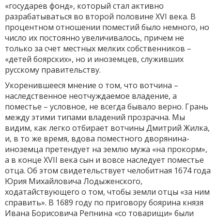
«государев фонд», который стал активно
разрабатываться во второй половине XVI века. В
процентном отношении поместий было немного, но
число их постоянно увеличивалось, причем не
только за счет местных мелких собственников –
«детей боярских», но и иноземцев, служивших
русскому правительству.
Укоренившееся мнение о том, что вотчина –
наследственное неотчуждаемое владение, а
поместье – условное, не всегда бывало верно. Грань
между этими типами владений прозрачна. Мы
видим, как легко отбирает вотчины Дмитрий Жилка,
и, в то же время, вдова поместного дворянина-
иноземца претендует на землю мужа «на прокорм»,
а в конце XVII века сын и вовсе наследует поместье
отца. Об этом свидетельствует челобитная 1674 года
Юрия Михайловича Лодыженского,
ходатайствующего о том, чтобы земли отцы «за ним
справить». В 1689 году по приговору боярина князя
Ивана Борисовича Репнина «со товарищи» были