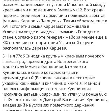
размежевании земли в пустоши Маковеевой между
крестьянами и помещиком Змеевым»12. Вот среди
перечислений имен и фамилий и появилась забытая
фамилия Карцовых/Карцевых. Таким образом, еще в
XVIII столетии семья Карцевых проживала в
Угличском уезде и владела землями в Городском
стане. Согласно карте генерал - майора Менде еще в
XIX столетии на территории Угличской округи
располагалась деревня Карцева.
5. На л.77об.Синодика крупным красивым почерком
записан род архимандрита Воскресенского
монастыря Моисея Кувшинова. Кто же эти
Кувшиновы, в семье которых князья и
архимандриты? (В списке синодика некоторые
указаны как князья и княгини). В книге Л. Ивиной
нашлась информация о том, что Кувшиновы
числились детьми боярскими по Угличу. В конце 80-х
гг. XVI века значился Дмитрий Васильевич Кувшинов,
владевший на условиях поместного держания
землями у Покровского монастыря, вместе с