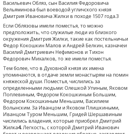
Васильевич Обляз, сын Василия Федоровича
Вельяминова был воеводой угличского князя
Дмитрия Ивановича Жилки в походе 1507 года.3
Если Облязовы имели поместья, то можно
предположить, что служилые люди из близкого
окружения Дмитрия Жилки, такие как постельничьи
Федор Кокошкин Малов и Андрей Белкин, казначеи
Василий Дмитриевич Нефимонов и Тихон
Федорович Михалков, то же имели поместья.
Тем более, что в Духовной князя их имена
упоминаются, в отдаче земли монастырям на помин
княжеской души. Поместья, числились за
определенными людьми: Олешкой Упиным, Яковом
Поплевиным, Федором Кокошкиным Большим,
Федором Кокошкиным Меньшим, Василием
Волынским. За Иванцом и Яковом Плишкиными,
Иванцом Туром Меньшим, Гридей Шершавиным
числились владения, которые приобрел Дмитрий
Жилка
4.
Легкость, с которой Дмитрий Иванович