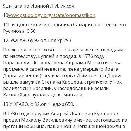
9цитата по Ивиной Л.И. Ук.соч.
10
www.psudology.org/state/onomastikon
.
11Писцовые книги стольника Самарина и подъячего
Русинова. С.50
12. УФГАЯО ф.92.оп.1 ед.хр.793
После долгого и сложного раздела земли, передачи
по наследству, куплей и продаж в 1776 году
Парасковья Петрова жена Авраама Москотиньева
променяла своей невестке, жене умершего брата
Дарье деревни (среди которых Дымцово), а Дарья
вышла замуж за Степана Карцева, стряпчего. У них
родился сын Василий, унаследовавший земли.
Василий дослужился до комиссара.
13 УФГАЯО, ф.92,оп.1, ед.хр.659.
В 1796 году поручик Андрей Иванович Кувшинов
продал Михаилу Васильевичу имение, состоявшее из
пустоши Бабцыно, пашенной и непашенной земли в