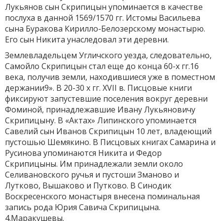
Лукьянов сын Скрипицын упоминается в качестве
послуха в данной 1569/1570 гг. Истомы Васильева
сына Буракова Кирилло-Белозерскому монастырю.
Его сын Никита унаследовал эти деревни.
Землевладельцем Угличского уезда, следовательно,
Самойло Скрипицын стал еще до конца 60-х гг.16
века, получив земли, находившиеся уже в поместном
держании9». В 20-30 х гг. XVII в. Писцовые книги
фиксируют запустевшие поселения вокруг деревни
Фоминой, принадлежавшие Ивану Лукьяновичу
Скрипицыну. В «Актах» Липинского упоминается
Савелий сын Иванов Скрипицын 10 лет, владеющий
пустошью Шемякино. В Писцовых книгах Самарина и
Русинова упоминаются Никита и Федор
Скрипицыны. Им принадлежали земли около
Селивановского ручья и пустоши Зманово и
Лутково, Вышаково и Путково. В Синодик
Воскресенского монастыря внесена поминальная
запись рода Юрия Савича Скрипицына.
4.Маракушевы.