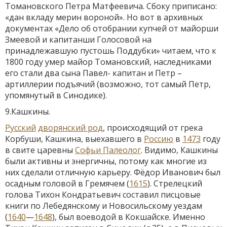
Томановского Петра Матфеевича. Сбоку приписано:
«дан вкладу мерин вороной». Но вот в архивных
документах «Дело об отобрании купчей от майорши
Змеевой и капитанши Голосовой на
принадлежавшую пустошь Поддубки» читаем, что к
1800 году умер майор Томановский, наследниками
его стали два сына Павел- капитан и Петр –
артиллерии подъячий (возможно, тот самый Петр,
упомянутый в Синодике).
9.Кашкины.
Русский
дворянский род
, происходящий от грека
Корбуши, Кашкина, выехавшего в
Россию
в
1473
году
в свите царевны
Софьи Палеолог
. Видимо, Кашкины
были активны и энергичны, потому как многие из
них сделали отличную карьеру. Фёдор Иванович был
осадным головой в Гремячем (
1615
). Стрелецкий
голова Тихон Кондратьевич составил писцовые
книги по Лебедянскому и Новосильскому уездам
(
1640
—
1648
), был воеводой в Кокшайске. Именно