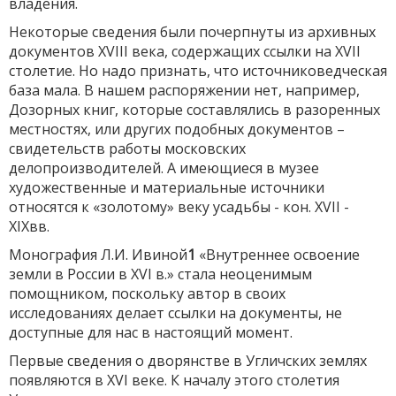
владения.
Некоторые сведения были почерпнуты из архивных
документов XVIII века, содержащих ссылки на XVII
столетие. Но надо признать, что источниковедческая
база мала. В нашем распоряжении нет, например,
Дозорных книг, которые составлялись в разоренных
местностях, или других подобных документов –
свидетельств работы московских
делопроизводителей. А имеющиеся в музее
художественные и материальные источники
относятся к «золотому» веку усадьбы - кон. XVII -
XIXвв.
Монография Л.И. Ивиной
1
«Внутреннее освоение
земли в России в XVI в.» стала неоценимым
помощником, поскольку автор в своих
исследованиях делает ссылки на документы, не
доступные для нас в настоящий момент.
Первые сведения о дворянстве в Угличских землях
появляются в XVI веке. К началу этого столетия