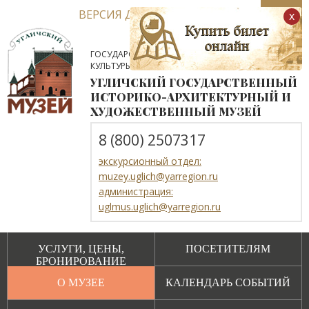
ВЕРСИЯ ДЛЯ СЛАБОВИДЯЩИХ
x
ГОСУДАРСТВЕННОЕ АВТОНОМНОЕ УЧРЕЖДЕНИЕ
КУЛЬТУРЫ ЯРОСЛАВСКОЙ ОБЛАСТИ
УГЛИЧСКИЙ ГОСУДАРСТВЕННЫЙ
ИСТОРИКО-АРХИТЕКТУРНЫЙ И
ХУДОЖЕСТВЕННЫЙ МУЗЕЙ
8 (800) 2507317
экскурсионный отдел:
muzey.uglich@yarregion.ru
администрация:
uglmus.uglich@yarregion.ru
УСЛУГИ, ЦЕНЫ,
ПОСЕТИТЕЛЯМ
БРОНИРОВАНИЕ
О МУЗЕЕ
КАЛЕНДАРЬ СОБЫТИЙ