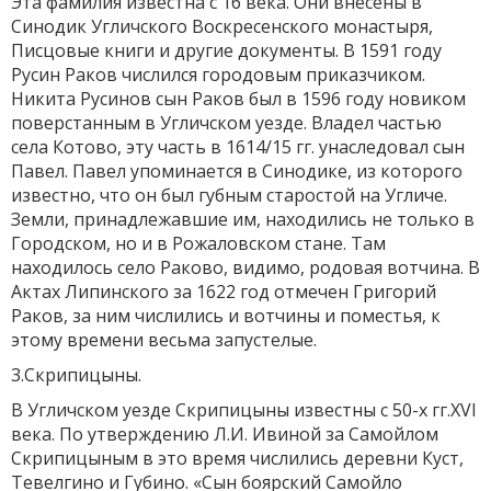
Эта фамилия известна с 16 века. Они внесены в
Синодик Угличского Воскресенского монастыря,
Писцовые книги и другие документы. В 1591 году
Русин Раков числился городовым приказчиком.
Никита Русинов сын Раков был в 1596 году новиком
поверстанным в Угличском уезде. Владел частью
села Котово, эту часть в 1614/15 гг. унаследовал сын
Павел. Павел упоминается в Синодике, из которого
известно, что он был губным старостой на Угличе.
Земли, принадлежавшие им, находились не только в
Городском, но и в Рожаловском стане. Там
находилось село Раково, видимо, родовая вотчина. В
Актах Липинского за 1622 год отмечен Григорий
Раков, за ним числились и вотчины и поместья, к
этому времени весьма запустелые.
3.Скрипицыны.
В Угличском уезде Скрипицыны известны с 50-х гг.XVI
века. По утверждению Л.И. Ивиной за Самойлом
Скрипицыным в это время числились деревни Куст,
Тевелгино и Губино. «Сын боярский Самойло