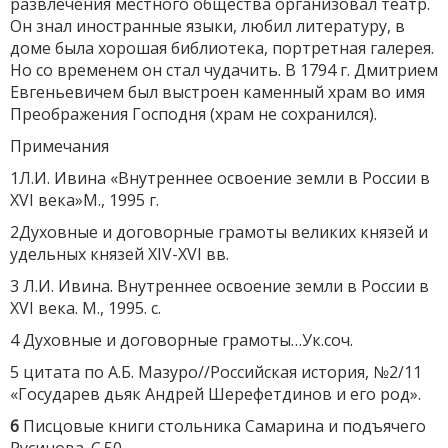
развлечения местного общества организовал театр.
Он знал иностранные языки, любил литературу, в
доме была хорошая библиотека, портретная галерея.
Но со временем он стал чудачить. В 1794 г. Дмитрием
Евгеньевичем был выстроен каменный храм во имя
Преображения Господня (храм не сохранился).
Примечания
1Л.И. Ивина «Внутреннее освоение земли в России в
XVI века»М., 1995 г.
2Духовные и договорные грамоты великих князей и
удельных князей XIV-XVI вв.
3 Л.И. Ивина. Внутреннее освоение земли в России в
XVI века. М., 1995. с.
4 Духовные и договорные грамоты…Ук.соч.
5 цитата по А.Б. Мазуро//Российская история, №2/11
«Государев дьяк Андрей Шерефетдинов и его род».
6
Писцовые книги стольника Самарина и подъячего