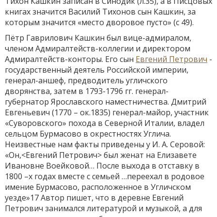
Тихон Кашкин записан в Синодик (л.35), а в Писцовых
книгах значится Василий Тихонов сын Кашкин, за
которым значится «место дворовое пусто» (с 49).
Пётр Гаврилович Кашкин был вице-адмиралом,
членом Адмиралтейств-коллегии и директором
Адмиралтейств-конторы. Его сын
Евгений Петрович
-
государственный деятель Российской империи,
генерал-аншеф, предводитель угличского
дворянства, затем в 1793-1796 гг. генерал-
губернатор Ярославского наместничества. Дмитрий
Евгеньевич (1770 – ок.1835) генерал-майор, участник
«Суворовского» похода в Северной Италии, владел
сельцом Бурмасово в окрестностях Углича.
Неизвестные нам факты приведены у И. А. Серовой:
«Он,<Евгений Петрович> был женат на Елизавете
Ивановне Воейковой… После выхода в отставку в
1800 –х годах вместе с семьей …переехал в родовое
имение Бурмасово, расположенное в Угличском
уезде»17 Автор пишет, что в деревне Евгений
Петрович занимался литературой и музыкой, а для