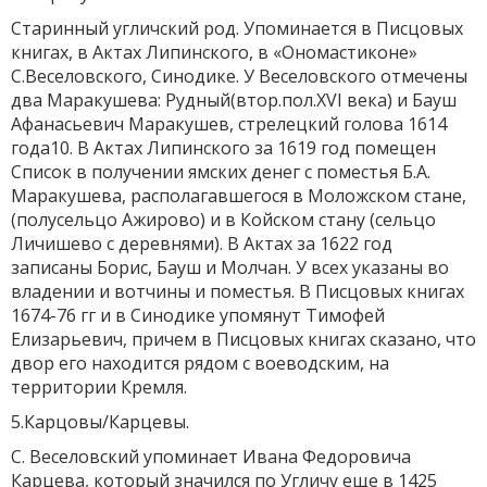
Старинный угличский род. Упоминается в Писцовых
книгах, в Актах Липинского, в «Ономастиконе»
С.Веселовского, Синодике. У Веселовского отмечены
два Маракушева: Рудный(втор.пол.XVI века) и Бауш
Афанасьевич Маракушев, стрелецкий голова 1614
года10. В Актах Липинского за 1619 год помещен
Список в получении ямских денег с поместья Б.А.
Маракушева, располагавшегося в Моложском стане,
(полусельцо Ажирово) и в Койском стану (сельцо
Личишево с деревнями). В Актах за 1622 год
записаны Борис, Бауш и Молчан. У всех указаны во
владении и вотчины и поместья. В Писцовых книгах
1674-76 гг и в Синодике упомянут Тимофей
Елизарьевич, причем в Писцовых книгах сказано, что
двор его находится рядом с воеводским, на
территории Кремля.
5.Карцовы/Карцевы.
С. Веселовский упоминает Ивана Федоровича
Карцева, который значился по Угличу еще в 1425