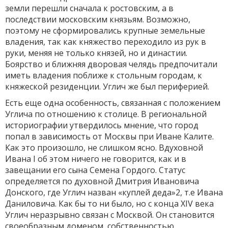
земли перешли сначала к ростовским, а в
последствии московским князьям. Возможно,
поэтому не сформировались крупные земельные
владения, так как княжество переходило из рук в
руки, меняя не только князей, но и династии.
Боярство и ближняя дворовая челядь предпочитали
иметь владения поближе к стольным городам, к
княжеской резиденции. Углич же был периферией.
Есть еще одна особенность, связанная с положением
Углича по отношению к столице. В региональной
историографии утвердилось мнение, что город
попал в зависимость от Москвы при Иване Калите.
Как это произошло, не слишком ясно. Вдуховной
Ивана I об этом ничего не говорится, как и в
завещании его сына Семена Гордого. Статус
определяется по духовной Дмитрия Ивановича
Донского, где Углич назван «куплей деда»2, т.е Ивана
Даниловича. Как бы то ни было, но с конца XIV века
Углич неразрывно связан с Москвой. Он становится
своеобразным доменом, собственностью