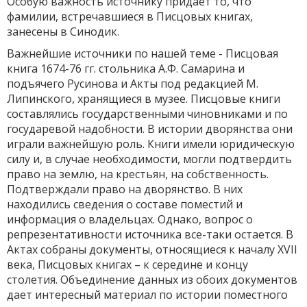
Особую важность источнику придает то, что
фамилии, встречавшиеся в Писцовых книгах,
занесены в Синодик.
Важнейшие источники по нашей теме - Писцовая
книга 1674-76 гг. стольника А.Ф. Самарина и
подъячего Русинова и Акты под редакцией М.
Липинского, хранящиеся в музее. Писцовые книги
составлялись государственными чиновниками и по
государевой надобности. В истории дворянства они
играли важнейшую роль. Книги имели юридическую
силу и, в случае необходимости, могли подтвердить
право на землю, на крестьян, на собственность.
Подтверждали право на дворянство. В них
находились сведения о составе поместий и
информация о владельцах. Однако, вопрос о
репрезентативности источника все-таки остается. В
Актах собраны документы, относящиеся к началу XVII
века, Писцовых книгах – к середине и концу
столетия. Объединение данных из обоих документов
дает интересный материал по истории поместного