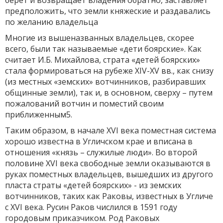
берет и возвращает владения обратно, заставляет
предположить, что земли княжеские и раздавались
по желанию владельца
Многие из вышеназванных владельцев, скорее
всего, были так называемые «дети боярские». Как
считает И.Б. Михайлова, страта «детей боярских»
стала формироваться на рубеже XIV-XV вв., как снизу
(из местных «земских» вотчинников, разбиравших
общинные земли), так и, в основном, сверху – путем
пожалований вотчин и поместий своим
приближенным5.
Таким образом, в начале XVI века поместная система
хорошо известна в Угличском крае и вписана в
отношения «князь – служилые люди». Во второй
половине XVI века свободные земли оказываются в
руках поместных владельцев, вышедших из другого
пласта страты «детей боярских» - из земских
вотчинников, таких как Раковы, известных в Угличе
с XVI века. Русин Раков числился в 1591 году
городовым приказчиком. Род Раковых