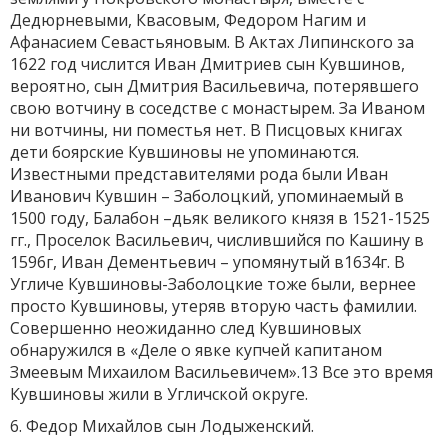
Дедюрневыми, Квасовым, Федором Нагим и
Афанасием Севастьяновым. В Актах Липинского за
1622 год числится Иван Дмитриев сын Кувшинов,
вероятно, сын Дмитрия Васильевича, потерявшего
свою вотчину в соседстве с монастырем. За Иваном
ни вотчины, ни поместья нет. В Писцовых книгах
дети боярские Кувшиновы не упоминаются.
Известными представителями рода были Иван
Иванович Кувшин – Заболоцкий, упоминаемый в
1500 году, Балабон –дьяк великого князя в 1521-1525
гг., Проселок Васильевич, числившийся по Кашину в
1596г, Иван Дементьевич – упомянутый в1634г. В
Угличе Кувшиновы-Заболоцкие тоже были, вернее
просто Кувшиновы, утеряв вторую часть фамилии.
Совершенно неожиданно след Кувшиновых
обнаружился в «Деле о явке купчей капитаном
Змеевым Михаилом Васильевичем».13 Все это время
Кувшиновы жили в Угличской округе.
6. Федор Михайлов сын Лодыженский.