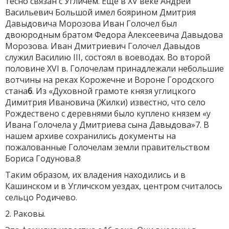
тесно связан с Угличем. Еще в XV веке Андрей
Васильевич Большой имел боярином Дмитрия
Давыдовича Морозова Иван Голочел был
двоюродным братом Федора Алексеевича Давыдова
Морозова. Иван Дмитриевич Голочел Давыдов
служил Василию III, состоял в воеводах. Во второй
половине XVI в. Голочелам принадлежали небольшие
вотчины на реках Корожечне и Вороне Городского
стана
6
. Из «Духовной грамоте князя углицкого
Димитрия Ивановича (Жилки) известно, что село
Рождествено с деревнями было куплено князем «у
Ивана Голочела у Дмитриева сына Давыдова»7. В
нашем архиве сохранились документы на
пожалованные Голочелам земли правительством
Бориса Годунова.8
Таким образом, их владения находились и в
Кашинском и в Угличском уездах, центром считалось
сельцо Родичево.
2. Раковы.