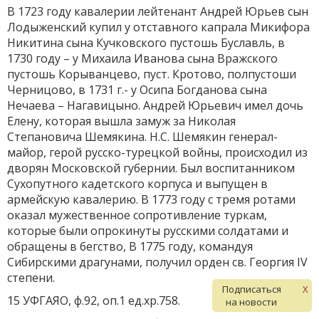
В 1723 году кавалерии лейтенант Андрей Юрьев сын
Лодыженский купил у отставного капрала Микифора
Никитина сына Кучковского пустошь Буславль, в
1730 году – у Михаила Иванова сына Вражского
пустошь Корыванцево, пуст. Кротово, полпустоши
Черницово, в 1731 г.- у Осипа Богданова сына
Нечаева – Нагавицыно. Андрей Юрьевич имел дочь
Елену, которая вышла замуж за Николая
Степановича Шемякина. Н.С. Шемякин генерал-
майор, герой русско-турецкой войны, происходил из
дворян Московской губернии. Был воспитанником
Сухопутного кадетского корпуса и выпущен в
армейскую кавалерию. В 1773 году с тремя ротами
оказал мужественное сопротивление туркам,
которые были опрокинуты русскими солдатами и
обращены в бегство, В 1775 году, командуя
Сибирскими драгунами, получил орден св. Георгия IV
степени.
Подписаться
X
15 УФГАЯО, ф.92, оп.1 ед.хр.758.
на новости