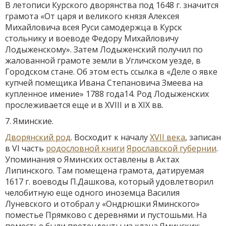
В летописи Курского дворянства под 1648 г. значится
грамота «От царя и великого князя Алексея
Михайловича всея Руси самодержца в Курск
стольнику и воеводе Федору Михайловичу
Лодыженскому». Затем Лодыженский получил по
жалованной грамоте земли в Угличском уезде, в
Городском стане. Об этом есть ссылка в «Деле о явке
купчей помещика Ивана Степановича Змеева на
купленное имение» 1788 года14. Род Лодыженских
прослеживается еще и в XVIII и в XIX вв.
7. Яминские.
Дворянский род
. Восходит к началу
XVII века
, записан
в VI часть
родословной книги
Ярославской губернии
.
Упоминания о Яминских оставлены в Актах
Липинского. Там помещена грамота, датируемая
1617 г. воеводы П.Дашкова, который удовлетворил
челобитную еще одного иноземца Василия
Луневского и отобрал у «Ондрюшки Яминского»
поместье Прямково с деревнями и пустошьми. На