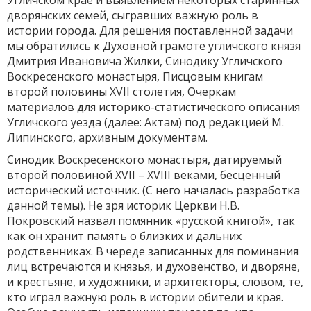
Угличском крае и выявлением некоторых старинных
дворянских семей, сыгравших важную роль в
истории города. Для решения поставленной задачи
мы обратились к Духовной грамоте угличского князя
Дмитрия Ивановича Жилки, Синодику Угличского
Воскресенского монастыря, Писцовым книгам
второй половины XVII столетия, Очеркам
материалов для историко-статистического описания
Угличского уезда (далее: Актам) под редакцией М.
Липинского, архивным документам.
Синодик Воскресенского монастыря, датируемый
второй половиной XVII – XVIII веками, бесценный
исторический источник. (С него началась разработка
данной темы). Не зря историк Церкви Н.В.
Покровский назвал помянник «русской книгой», так
как он хранит память о близких и дальних
родственниках. В череде записанных для поминания
лиц встречаются и князья, и духовенство, и дворяне,
и крестьяне, и художники, и архитекторы, словом, те,
кто играл важную роль в истории обители и края.