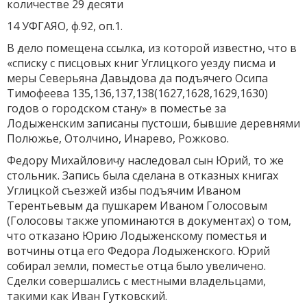
количестве 29 десяти
14 УФГАЯО, ф.92, оп.1.
В дело помещена ссылка, из которой известно, что в
«списку с писцовых книг Углицкого уезду писма и
меры Северьяна Давыдова да подъячего Осипа
Тимофеева 135,136,137,138(1627,1628,1629,1630)
годов о городском стану» в поместье за
Лодыженским записаны пустоши, бывшие деревнями
Полюжье, Отолчино, Инарево, Рожково.
Федору Михайловичу наследовал сын Юрий, то же
стольник. Запись была сделана в отказных книгах
Углицкой съезжей избы подъячим Иваном
Терентьевым да пушкарем Иваном Голосовым
(Голосовы также упоминаются в документах) о том,
что отказано Юрию Лодыженскому поместья и
вотчины отца его Федора Лодыженского. Юрий
собирал земли, поместье отца было увеличено.
Сделки совершались с местными владельцами,
такими как Иван Гутковский.