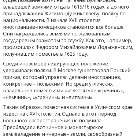
существование вотчины Татьяны Булгаковой,
владевшей землями отца в 1615/16 годах, а до него
принадлежащих Жигимонду Николаеву, поляку по
национальности. В начале XVII столетия
иностранцев-помещиков становится все больше.
Они награждались землями по жалованным
государевым грамотам за службу. Как это, например,
произошло с Федором Михайловичем Лодыженским,
получившим поместье в 1625 году.
Среди иноземцев лидирующее положение
удерживали поляки. В Москве существовал Панский
приказ, который управлял делами иностранцев,
конкретнее – польскими. Но среди угличских
владельцев поместьями числятся еще «гречины»,
«немчины», «угренины» и «литвины».
Таким образом, поместная система в Угличском крае
известна с XVI столетия. Однако в этот период
большого распространения не получила.
Преобладали вотчинное и монастырское
землевладение и «черные» земли, своеобразный