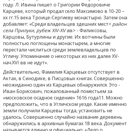
году. Л. Ивина пишет о Григории Федоровиче
Карцеве, который продал село Максимово в 10-20 –
хх гг.15 века Троице-Сергиеву монастырю. Затем она
добавляет: «Среди владельцев здешних мест<
район
села Прилуки, рубеж XIV-XV вв
.> - Филиксовы,
Карцовы, Бутурлины и другие. Их вотчины были
полностью поглощены монастырем, а многие
перестали числиться среди землевладельцев по
Угличу. Упоминание о некоторых из них далее XV-
нач.XVI вв не идут».
Действительно, Фамилия Карцевых отсутствует в
Актах, в Синодике, в Писцовых книгах. Совершенно
неожиданно один из Карцевых обнаружился. Это -
Иван Борисович, пожалованный поместьем за
«московское осадное сидение» 1616 года11. Можно
предположить, что в Угличском уезде. Какие именно
земли получили Карцевы тогда, установить не
удалось. Совершенно случайно название деревень
обнаружились в архивных бумагах 18 века. Документ
называется длинно и официально: «Дело о