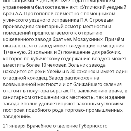
инстанциями. 3 декабря 1897 года Полицейским
управлением был составлен акт: «Угличский уездный
врач А.А. Протопопов совместно с помощником
угличского уездного исправника П.А. Строевым
производили санитарный осмотр местности и
помещений предполагаемого к открытию
кожевенного завода братьев Мозжухиных. При чём
оказалось, что завод имеет следующие помещения:
1) чанную, 2) зольник и 3) помещение для рабочих,
которое по кубическому содержанию воздуха может
вместить более 10 человек. Зольник завода
находится от реки Улеймы в 30 саженях и имеет один
отводной колодец. Завод расположен на
возвышенной местности и от ближайшего селения
отстоит в полутора верстах. По заключению врача, в
санитарном отношении как местность, так и здание
завода вполне удовлетворяют законным условиям
построек подобного рода торгово-промышленных
заведений».
21 января Врачебное отделение Губернского