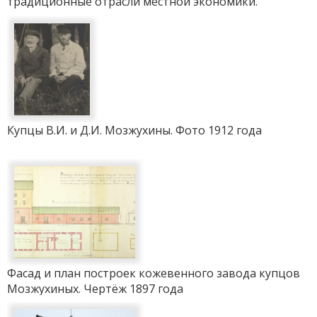
традиционные отрасли местной экономики.
Купцы В.И. и Д.И. Мозжухины. Фото 1912 года
Фасад и план построек кожевенного завода купцов
Мозжухиных. Чертёж 1897 года