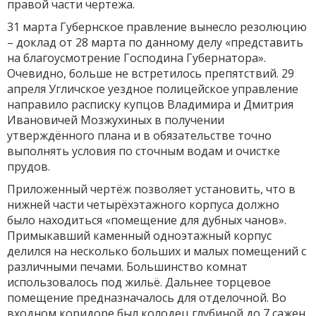
правой части чертежа.
31 марта Губернское правление вынесло резолюцию
– доклад от 28 марта по данному делу «представить
на благоусмотрение Господина Губернатора».
Очевидно, больше не встретилось препятствий. 29
апреля Угличское уездное полицейское управление
направило расписку купцов Владимира и Дмитрия
Ивановичей Мозжухиных в получении
утверждённого плана и в обязательстве точно
выполнять условия по сточным водам и очистке
прудов.
Приложенный чертёж позволяет установить, что в
нижней части четырёхэтажного корпуса должно
было находиться «помещение для дубных чанов».
Примыкавший каменный одноэтажный корпус
делился на несколько больших и малых помещений с
различными печами. Большинство комнат
использовалось под жильё. Дальнее торцевое
помещение предназначалось для отделочной. Во
входном коридоре был колодец глубиной до 7 сажен