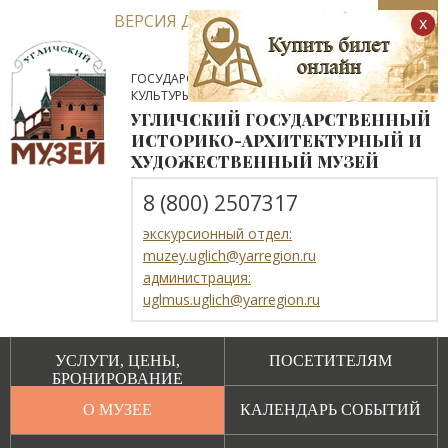
ВЕРСИЯ ДЛЯ СЛАБОВИДЯЩИХ
x
ГОСУДАРСТВЕННОЕ АВТОНОМНОЕ УЧРЕЖДЕНИЕ
КУЛЬТУРЫ ЯРОСЛАВСКОЙ ОБЛАСТИ
УГЛИЧСКИЙ ГОСУДАРСТВЕННЫЙ
ИСТОРИКО-АРХИТЕКТУРНЫЙ И
ХУДОЖЕСТВЕННЫЙ МУЗЕЙ
8 (800) 2507317
экскурсионный отдел:
muzey.uglich@yarregion.ru
администрация:
uglmus.uglich@yarregion.ru
УСЛУГИ, ЦЕНЫ,
ПОСЕТИТЕЛЯМ
БРОНИРОВАНИЕ
О МУЗЕЕ
КАЛЕНДАРЬ СОБЫТИЙ