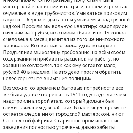
и ножи валяются по грязному полу. Спали мы в
мастерской в зловонии и на грязи, встаём утром как
очумелые в виде трубочистов. Умываться приходим
в кухню – берём воды в рот и умываемся над грязной
кадкой. Просили мы вольную квартиру: квартиру он
снял нам за 2 рубля, но отменил баню и по 15 копеек
с человека в месяц вычитал из того же ничтожного
жалованья. Вот как нас хозяева удовлетворяют.
Предъявили мы хозяину требование: на всём своём
содержании и прибавить расценок на работу, но
хозяин не согласился, так как ему остаётся мало,
рублей 40 в неделю. На это дело просим обратить
более серьёзное внимание полиции».
Возможно, со временем бытовые потребности всё
же были удовлетворены – в 1911 году над флигелем
надстроили второй этаж, который должен был
служить жильём для рабочих. В настоящее время не
остаётся следов ни от городской мастерской, ни от
Слотовской фабрики. Старинные промышленные
заведения полностью утрачены, давно забыты