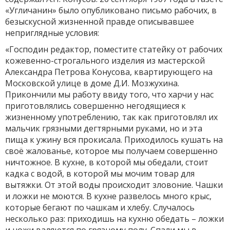
«Угличанин» было опубликовано письмо рабочих, в
безыскусной жизненной правде описывавшее
неприглядные условия:
«Господин редактор, поместите статейку от рабочих
кожевенно-строгального изделия из мастерской
Александра Петрова Конусова, квартирующего на
Московской улице в доме Д.И. Мозжухина.
Прикончили мы работу ввиду того, что харчи у нас
приготовлялись совершенно негодящиеся к
жизненному употреблению, так как приготовлял их
мальчик грязными дегтярными руками, но и эта
пища к ужину вся прокисала. Приходилось кушать на
своё жалованье, которое мы получаем совершенно
ничтожное. В кухне, в которой мы обедали, стоит
кадка с водой, в которой мы мочим товар для
вытяжки. От этой воды происходит зловоние. Чашки
и ложки не моются. В кухне развелось много крыс,
которые бегают по чашкам и хлебу. Случалось
несколько раз: приходишь на кухню обедать – ложки