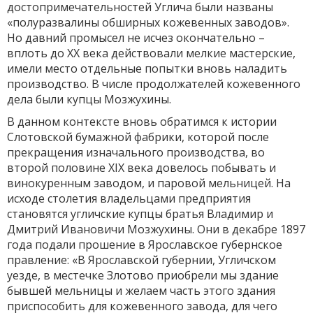
достопримечательностей Углича были названы
«полуразвалины обширных кожевенных заводов».
Но давний промысел не исчез окончательно –
вплоть до ХХ века действовали мелкие мастерские,
имели место отдельные попытки вновь наладить
производство. В числе продолжателей кожевенного
дела были купцы Мозжухины.
В данном контексте вновь обратимся к истории
Слотовской бумажной фабрики, которой после
прекращения изначального производства, во
второй половине XIX века довелось побывать и
винокуренным заводом, и паровой мельницей. На
исходе столетия владельцами предприятия
становятся угличские купцы братья Владимир и
Дмитрий Ивановичи Мозжухины. Они в декабре 1897
года подали прошение в Ярославское губернское
правление: «В Ярославской губернии, Угличском
уезде, в местечке Злотово приобрели мы здание
бывшей мельницы и желаем часть этого здания
приспособить для кожевенного завода, для чего