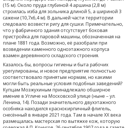
(15 м). Около пруда глубиной 4 аршина (2,8 м)
строилась изба для зольника длиной 5, а шириной 3
сажени (10,7х6,4 м). В дальней части территории
следовало возвести ригу для сушки. Примечательно,
что у фабричного здания отсутствует боковая
пристройка для паровой машины, обозначенная на
плане 1881 года. Возможно, её разобрали при
возведении каменного одноэтажного корпуса
взамен деревянного складского строения.
Казалось бы, вопросы гигиены и быта рабочих
урегулированы, и новое предприятие полностью
соответствовало принятым нормам, но какими
могли быть реальные условия подобных заведений?
Купцам Мозжухиным принадлежало обширное
имение в Угличе на Московской улице (ныне – ул.
Ленина, 14). Позади значительного двухэтажного
особняка находился краснокирпичный флигель,
снесённый в январе 2021 года. Там в начале ХХ века
размещалась мастерская по вытяжке кож, которую
содержал А.П. Конусов. 26 сентября 1907 года в газете