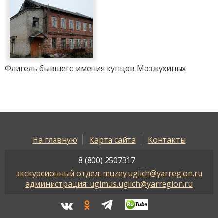
Флигель бывшего имения купцов Мозжухиных
На главную
Карта сайта
Контакты
8 (800) 2507317
экскурсионный отдел: muzey.uglich@yarregion.ru
администрация: uglmus.uglich@yarregion.ru