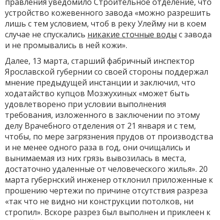
правления уведомило Строительное отделение, что
устройство кожевенного завода «можно разрешить
лишь с тем условием, чтоб в реку Улейму ни в коем
случае не спускались
никакие сточные воды
с завода
и не промывались в ней кожи».
Далее, 13 марта, старший фабричный инспектор
Ярославской губернии со своей стороны поддержал
мнение предыдущей инстанции и заключил, что
ходатайство купцов Мозжухиных «может быть
удовлетворено при условии выполнения
требования, изложенного в заключении по этому
делу Врачебного отделения от 21 января и с тем,
чтобы, по мере загрязнения прудов от производства
и не менее одного раза в год, они очищались и
вынимаемая из них грязь вывозилась в места,
достаточно удаленные от человеческого жилья». 20
марта губернский инженер отклонил приложенные к
прошению чертежи по причине отсутствия разреза
«так что не видно ни конструкции потолков, ни
стропил». Вскоре разрез был выполнен и приклеен к