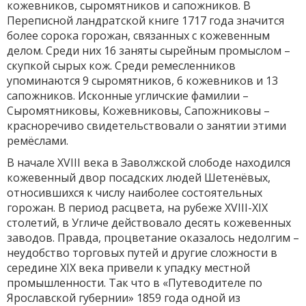
кожевников, сыромятников и сапожников. В
Переписной ландратской книге 1717 года значится
более сорока горожан, связанных с кожевенным
делом. Среди них 16 заняты сырейным промыслом –
скупкой сырых кож. Среди ремесленников
упоминаются 9 сыромятников, 6 кожевников и 13
сапожников. Исконные угличские фамилии –
Сыромятниковы, Кожевниковы, Сапожниковы –
красноречиво свидетельствовали о занятии этими
ремёслами.
В начале XVIII века в Заволжской слободе находился
кожевенный двор посадских людей Шетенёвых,
относившихся к числу наиболее состоятельных
горожан. В период расцвета, на рубеже XVIII-XIX
столетий, в Угличе действовало десять кожевенных
заводов. Правда, процветание оказалось недолгим –
неудобство торговых путей и другие сложности в
середине XIX века привели к упадку местной
промышленности. Так что в «Путеводителе по
Ярославской губернии» 1859 года одной из