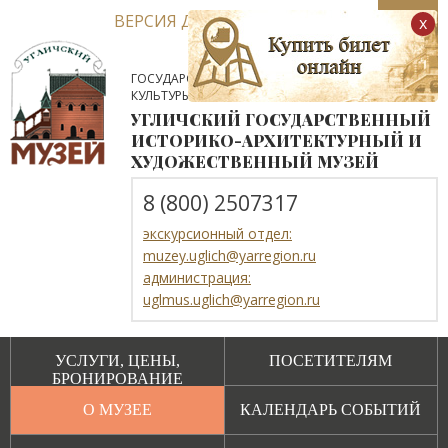
ВЕРСИЯ ДЛЯ СЛАБОВИДЯЩИХ
x
ГОСУДАРСТВЕННОЕ АВТОНОМНОЕ УЧРЕЖДЕНИЕ
КУЛЬТУРЫ ЯРОСЛАВСКОЙ ОБЛАСТИ
УГЛИЧСКИЙ ГОСУДАРСТВЕННЫЙ
ИСТОРИКО-АРХИТЕКТУРНЫЙ И
ХУДОЖЕСТВЕННЫЙ МУЗЕЙ
8 (800) 2507317
экскурсионный отдел:
muzey.uglich@yarregion.ru
администрация:
uglmus.uglich@yarregion.ru
УСЛУГИ, ЦЕНЫ,
ПОСЕТИТЕЛЯМ
БРОНИРОВАНИЕ
О МУЗЕЕ
КАЛЕНДАРЬ СОБЫТИЙ