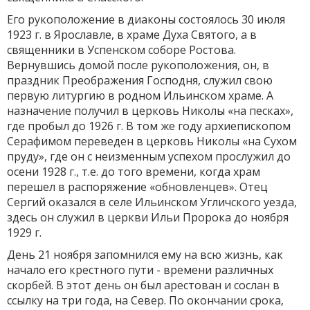
Его рукоположение в диаконы состоялось 30 июля
1923 г. в Ярославле, в храме Духа Святого, а в
священники в Успенском собо­ре Ростова.
Вернувшись домой после рукоположения, он, в
праздник Преображения Господня, служил свою
первую литургию в родном Ильинском храме. А
назначение получил в церковь Николы «на пес­ках»,
где пробыл до 1926 г. В том же году архиепископом
Серафимом переведен в церковь Николы «на Сухом
пруду», где он с неизменным успехом прослужил до
осени 1928 г., т.е. до того времени, когда храм
перешел в распоряжение «обновленцев». Отец
Сергий оказался в селе Ильинском Угличского уезда,
здесь он служил в церкви Ильи Пророка до ноября
1929 г.
День 21 ноября запомнился ему на всю жизнь, как
начало его крестного пути - времени различных
скорбей. В этот день он был арестован и сослан в
ссылку на три года, на Север. По окончании срока,