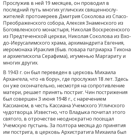
Прослужив в ней 19 меся­цев, он проводил в
последний путь многих угличских священнослу­
жителей: протоиереев Дмитрия Соколова из Спасо-
Преображенского собора, Алексея Знаменского из
Богоявленского монастыря, Николая Воскресенского
из Предтеченской церкви, Николая Соколова из Вхо­
до-Иерусалимского храма, архимандрита Евгения,
иеромонаха Ирак­лия (быв. повара патриарха Тихона
и архиепископа Серафима), игу­менью Маргариту и
многих других.
В 1943 г. он был переведен в церковь Михаила
Архангела, что «в бору», где прослужил 18 лет. Здесь
он уже окончательно, несмотря на сопротивление
матери, решает принять постриг. Чин постриже­ния
был совершен 3 июня 1948 г., с наречением
Кассианом, в честь Кассиана Учемского Угличского
чудотворца. Известно, что Владыка почитал этого
святого, в отрочестве неоднократно посещал
Учемскую пустынь. За полтора месяца до принятия
им пострига, в церковь Ар­хистратига Михаила был