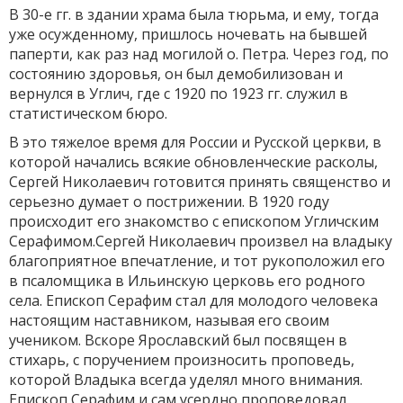
В 30-е гг. в здании храма была тюрьма, и ему, тогда
уже осу­жденному, пришлось ночевать на бывшей
паперти, как раз над мо­гилой о. Петра. Через год, по
состоянию здоровья, он был демобили­зован и
вернулся в Углич, где с 1920 по 1923 гг. служил в
статистиче­ском бюро.
В это тяжелое время для России и Русской церкви, в
которой начались всякие обновленческие расколы,
Сергей Николаевич гото­вится принять священство и
серьезно думает о пострижении. В 1920 году
происходит его знакомство с епископом Угличским
Серафимом.Сергей Николаевич произвел на владыку
благоприятное впечатление, и тот рукоположил его
в псаломщика в Ильинскую церковь его род­ного
села. Епископ Серафим стал для молодого человека
настоящим наставником, называя его своим
учеником. Вскоре Ярославский был посвящен в
стихарь, с поручением произносить проповедь,
которой Владыка всегда уделял много внимания.
Епископ Серафим и сам усердно проповедовал,