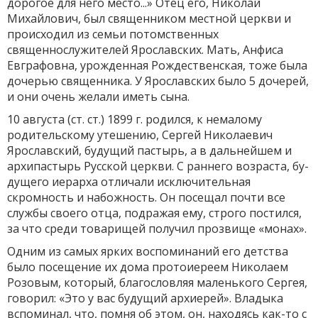
дорогое для него место...» Отец его, Николай
Михайлович, был священником местной церкви и
происходил из се­мьи потомственных
священнослужителей Ярославских. Мать, Анфиса
Евграфовна, урожденная Рождественская, тоже была
дочерью свя­щенника. У Ярославских было 5 дочерей,
и они очень желали иметь сына.
10 августа (ст. ст.) 1899 г. родился, к немалому
родительскому утешению, Сергей Николаевич
Ярославский, будущий пастырь, а в дальнейшем и
архипастырь Русской церкви. С раннего возраста, бу­
дущего иерарха отличали исключительная
скромность и набожность. Он посещал почти все
службы своего отца, подражая ему, строго постился,
за что среди товарищей получил прозвище «монах».
Одним из самых ярких воспоминаний его детства
было посе­щение их дома протоиереем Николаем
Розовым, который, благослов­ляя маленького Сергея,
говорил: «Это у вас будущий архиерей». Вла­дыка
вспоминал, что, помня об этом, он, находясь как-то с