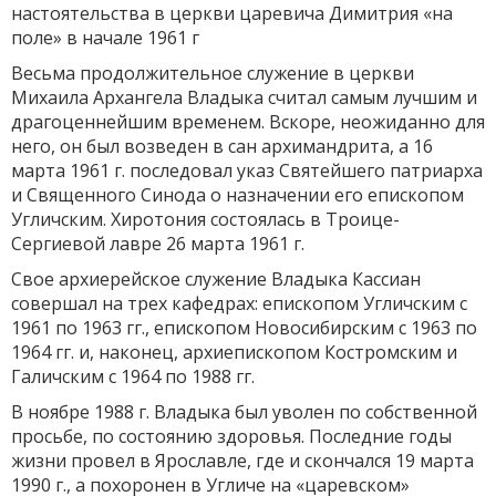
настоятельства в церкви царевича Димитрия «на
поле» в начале 1961 г
Весьма продолжительное служение в церкви
Михаила Архан­гела Владыка считал самым лучшим и
драгоценнейшим временем. Вскоре, неожиданно для
него, он был возведен в сан архимандрита, а 16
марта 1961 г. последовал указ Святейшего патриарха
и Священ­ного Синода о назначении его епископом
Угличским. Хиротония со­стоялась в Троице-
Сергиевой лавре 26 марта 1961 г.
Свое архиерейское служение Владыка Кассиан
совершал на трех кафедрах: епископом Угличским с
1961 по 1963 гг., епископом Новосибирским с 1963 по
1964 гг. и, наконец, архиепископом Кост­ромским и
Галичским с 1964 по 1988 гг.
В ноябре 1988 г. Владыка был уволен по собственной
просьбе, по состоянию здоровья. Последние годы
жизни провел в Ярославле, где и скончался 19 марта
1990 г., а похоронен в Угличе на «царевском»