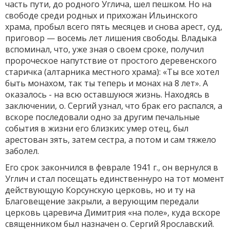
часть пути, до родного Углича, шел пешком. Но на
свободе среди родных и прихожан Ильинского
храма, пробыл всего пять месяцев и снова арест, суд,
приговор — восемь лет лишения свободы. Владыка
вспоминал, что, уже зная о своем сроке, получил
пророче­ское напутствие от простого деревенского
старичка (алтарника мест­ного храма): «Ты все хотел
быть монахом, так ты теперь и монах на 8 лет». А
оказалось - на всю оставшуюся жизнь. Находясь в
заключе­нии, о. Сергий узнал, что брак его распался, а
вскоре последовали одно за другим печальные
события в жизни его близких: умер отец, был
арестован зять, затем сестра, а потом и сам тяжело
заболел.
Его срок закончился в феврале 1941 г., он вернулся в
Углич и стал посещать единственнуро на тот момент
действующую Корсунскую церковь, но и ту на
Благовещение закрыли, а верующим передали
церковь царевича Димитрия «на поле», куда вскоре
священни­ком был назначен о. Сергий Ярославский.