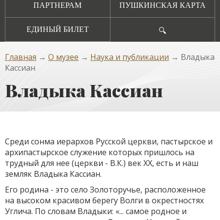
ПАРТНЕРАМ
ПУШКИНСКАЯ КАРТА
ЕДИНЫЙ БИЛЕТ
🔍
Главная
→
О музее
→
Наука и публикации
→ Владыка
Кассиан
Владыка Кассиан
Среди сонма иерархов Русской церкви, пастырское и
архи­пастырское служение которых пришлось на
трудный для нее (церкви - В.К.) век XX, есть и наш
земляк Владыка Кассиан.
Его родина - это село Золоторучье, расположенное
на высо­ком красивом берегу Волги в окрестностях
Углича. По словам Влады­ки: «... самое родное и