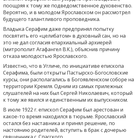
поощряя к тому же подведомственное духо­венство.
Вероятно, и в молодом Ярославском он рассмотрел
будущего талантливого проповедника.
Владыка Серафим даже предпринял попытку
посвятить его «целибатом» в духовный сан, но на
это не дал согласия епархиальный архиерей
(митрополит Агафангел В.К.), объяснив причину
отказа молодостью Ярославского.
Известно, что в Угличе, по инициативе епископа
Серафима, были открыты Пастырско-Богословские
курсы, они располагались в Богоявленском соборе на
территории Кремля. Одним из самых при­лежных
слушателей на них был Сергей Николаевич, который
к тому же явился и единственным их выпускником.
В июле 1922 г. епископ Серафим был арестован и
какое-то время находился в тюрьме. Ярославский
остался без наставника и принял решение, по
настоянию родителей, вступить в брак с дочерью
священника с. Спасского.