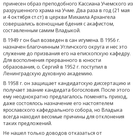
принесен образ преподобного Кассиана Учемского из
разрушенного храма на Учме. Два раза в год (21 мая
и 4 октября ст.ст) в церкви Михаила Архангела
совершались всенощ­ные бдения с акафистом,
составленным самим Владыкой.
В 1949 г он был возведен в сан игумена. В 1956 г.
назначен благочинным Угличского округа и нес это
служение до призвания его на епископскую кафедру.
Для восполнения прерванного в юности
образования, о. Сергий в 1952 г. поступил в
Ленинградскую духов­ную академию.
В 1958 г. он защищает кандидатскую диссертацию и
получа­ет звание кандидата богословия. После этого
ему неоднократно пред­лагалось поменять приход,
даже состоялось назначение его настояте­лем
ярославского кафедрального собора, но Владыка
всегда находил весомые причины для отклонения
таких предложений.
Не нашел только доводов отказаться от