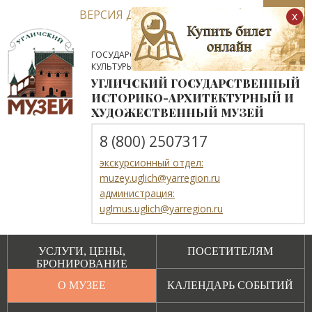
ВЕРСИЯ ДЛЯ СЛАБОВИДЯЩИХ
x
ГОСУДАРСТВЕННОЕ АВТОНОМНОЕ УЧРЕЖДЕНИЕ
КУЛЬТУРЫ ЯРОСЛАВСКОЙ ОБЛАСТИ
УГЛИЧСКИЙ ГОСУДАРСТВЕННЫЙ
ИСТОРИКО-АРХИТЕКТУРНЫЙ И
ХУДОЖЕСТВЕННЫЙ МУЗЕЙ
8 (800) 2507317
экскурсионный отдел:
muzey.uglich@yarregion.ru
администрация:
uglmus.uglich@yarregion.ru
УСЛУГИ, ЦЕНЫ,
ПОСЕТИТЕЛЯМ
БРОНИРОВАНИЕ
О МУЗЕЕ
КАЛЕНДАРЬ СОБЫТИЙ