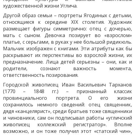
художественной жизни Углича.
Другой образ семьи – портреты Ягодиных с детьми,
относящиеся к середине XIX столетия. Художник
размещает фигуры симметрично: отец с дочерью,
мать с сыном. Девочка позирует во «взрослом»
платье, с серьгами, в руках у нее большой ридикюль.
Мальчик изображен с книгами. Эти атрибуты как бы
раскрывают их перспективы во взрослой жизни, их
предназначение. Лица детей серьезны – они, как и
родители, сознают важность момента,
ответственность позирования.
Городской живописец Иван Васильевич Тарханов
(1770 – 1848 гг.) – признанный классик
провинциального портрета. О его жизни
сохранилось немного сведений: отец священник,
дядя «канцелярист», среди братьев тоже священники
и чиновники, сам он подписывал работы «угличский
живописец коллежский регистратор». Вполне
возможно, и он тоже получил этот «статский чин»,