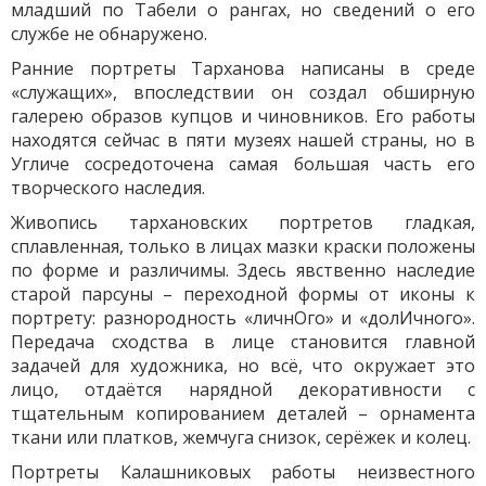
младший по Табели о рангах, но сведений о его
службе не обнаружено.
Ранние портреты Тарханова написаны в среде
«служащих», впоследствии он создал обширную
галерею образов купцов и чиновников. Его работы
находятся сейчас в пяти музеях нашей страны, но в
Угличе сосредоточена самая большая часть его
творческого наследия.
Живопись тархановских портретов гладкая,
сплавленная, только в лицах мазки краски положены
по форме и различимы. Здесь явственно наследие
старой парсуны – переходной формы от иконы к
портрету: разнородность «личнОго» и «долИчного».
Передача сходства в лице становится главной
задачей для художника, но всё, что окружает это
лицо, отдаётся нарядной декоративности с
тщательным копированием деталей – орнамента
ткани или платков, жемчуга снизок, серёжек и колец.
Портреты Калашниковых работы неизвестного