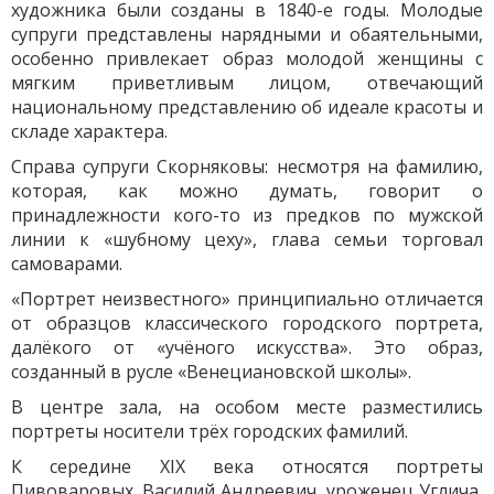
художника были созданы в 1840-е годы. Молодые
супруги представлены нарядными и обаятельными,
особенно привлекает образ молодой женщины с
мягким приветливым лицом, отвечающий
национальному представлению об идеале красоты и
складе характера.
Справа супруги Скорняковы: несмотря на фамилию,
которая, как можно думать, говорит о
принадлежности кого-то из предков по мужской
линии к «шубному цеху», глава семьи торговал
самоварами.
«Портрет неизвестного» принципиально отличается
от образцов классического городского портрета,
далёкого от «учёного искусства». Это образ,
созданный в русле «Венециановской школы».
В центре зала, на особом месте разместились
портреты носители трёх городских фамилий.
К середине XIX века относятся портреты
Пивоваровых. Василий Андреевич, уроженец Углича,