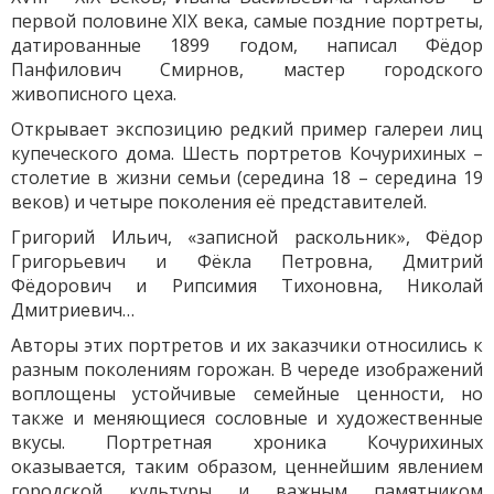
первой половине XIX века, самые поздние портреты,
датированные 1899 годом, написал Фёдор
Панфилович Смирнов, мастер городского
живописного цеха.
Открывает экспозицию редкий пример галереи лиц
купеческого дома. Шесть портретов Кочурихиных –
столетие в жизни семьи (середина 18 – середина 19
веков) и четыре поколения её представителей.
Григорий Ильич, «записной раскольник», Фёдор
Григорьевич и Фёкла Петровна, Дмитрий
Фёдорович и Рипсимия Тихоновна, Николай
Дмитриевич…
Авторы этих портретов и их заказчики относились к
разным поколениям горожан. В череде изображений
воплощены устойчивые семейные ценности, но
также и меняющиеся сословные и художественные
вкусы. Портретная хроника Кочурихиных
оказывается, таким образом, ценнейшим явлением
городской культуры и важным памятником