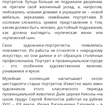
портретов. Купцы больше не подражали дворянам,
не прятали свой жизненный уклад, а, напротив,
любовались новыми домами и украшали их – новой
мебелью, зеркалами, семейными портретами. В
сословии сложилось зримое представление о том,
каким должен быть человек, достойный подражания,
как должна выглядеть «купеческая жена» или
«купеческий сын».
Свои художники-портретисты появлялись
повсеместно. Их работы не относятся к «народному
искусству», но они далеки и от образцов столичных
профессионалов. Портрет в провинциальном городе
– это особенное художественное явление,
узнаваемое и яркое.
Музейная коллекция насчитывает около
шестидесяти старых портретов. Известно мало имен
художников этого классического периода
провинциальной живописи. Дьяк церкви Николы «на
сухом пруду» Сергей Флегонтов работал на рубеже
XVIII – XIX веков, Ивана Васильевича Тарханов – в