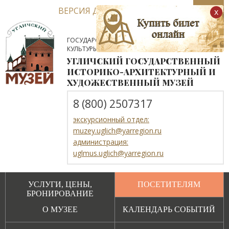
ВЕРСИЯ ДЛЯ СЛАБОВИДЯЩИХ
x
ГОСУДАРСТВЕННОЕ АВТОНОМНОЕ УЧРЕЖДЕНИЕ
КУЛЬТУРЫ ЯРОСЛАВСКОЙ ОБЛАСТИ
УГЛИЧСКИЙ ГОСУДАРСТВЕННЫЙ
ИСТОРИКО-АРХИТЕКТУРНЫЙ И
ХУДОЖЕСТВЕННЫЙ МУЗЕЙ
8 (800) 2507317
экскурсионный отдел:
muzey.uglich@yarregion.ru
администрация:
uglmus.uglich@yarregion.ru
УСЛУГИ, ЦЕНЫ,
ПОСЕТИТЕЛЯМ
БРОНИРОВАНИЕ
О МУЗЕЕ
КАЛЕНДАРЬ СОБЫТИЙ