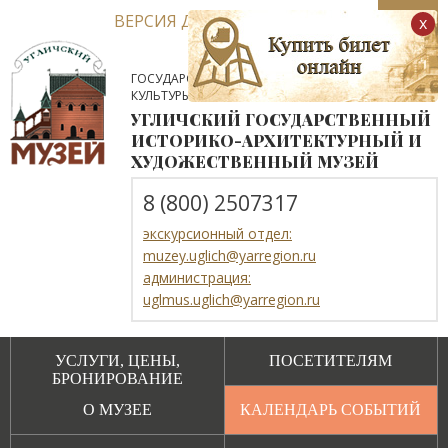
ВЕРСИЯ ДЛЯ СЛАБОВИДЯЩИХ
x
ГОСУДАРСТВЕННОЕ АВТОНОМНОЕ УЧРЕЖДЕНИЕ
КУЛЬТУРЫ ЯРОСЛАВСКОЙ ОБЛАСТИ
УГЛИЧСКИЙ ГОСУДАРСТВЕННЫЙ
ИСТОРИКО-АРХИТЕКТУРНЫЙ И
ХУДОЖЕСТВЕННЫЙ МУЗЕЙ
8 (800) 2507317
экскурсионный отдел:
muzey.uglich@yarregion.ru
администрация:
uglmus.uglich@yarregion.ru
УСЛУГИ, ЦЕНЫ,
ПОСЕТИТЕЛЯМ
БРОНИРОВАНИЕ
О МУЗЕЕ
КАЛЕНДАРЬ СОБЫТИЙ