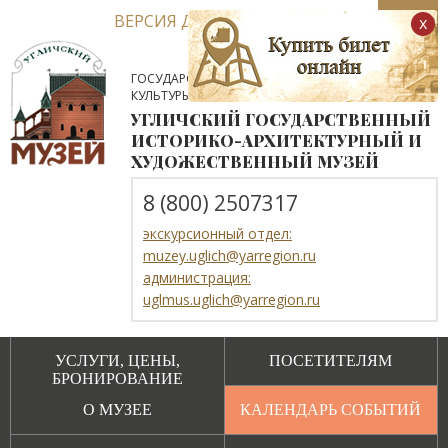
ВЕРСИЯ ДЛЯ СЛАБОВИДЯЩИХ
x
ГОСУДАРСТВЕННОЕ АВТОНОМНОЕ УЧРЕЖДЕНИЕ
КУЛЬТУРЫ ЯРОСЛАВСКОЙ ОБЛАСТИ
УГЛИЧСКИЙ ГОСУДАРСТВЕННЫЙ
ИСТОРИКО-АРХИТЕКТУРНЫЙ И
ХУДОЖЕСТВЕННЫЙ МУЗЕЙ
8 (800) 2507317
экскурсионный отдел:
muzey.uglich@yarregion.ru
администрация:
uglmus.uglich@yarregion.ru
УСЛУГИ, ЦЕНЫ,
ПОСЕТИТЕЛЯМ
БРОНИРОВАНИЕ
О МУЗЕЕ
КАЛЕНДАРЬ СОБЫТИЙ