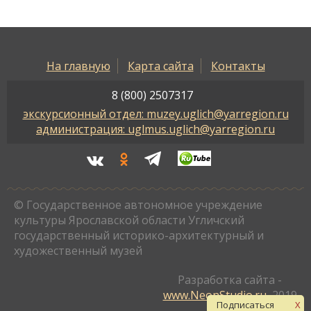
На главную
Карта сайта
Контакты
8 (800) 2507317
экскурсионный отдел: muzey.uglich@yarregion.ru
администрация: uglmus.uglich@yarregion.ru
© Государственное автономное учреждение
культуры Ярославской области Угличский
государственный историко-архитектурный и
художественный музей
Разработка сайта -
www.NeonStudio.ru
, 2019
Подписаться
X