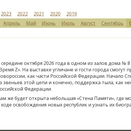
2023
2022
2021
2020
2019
Апрель
Май
Июнь
Июль
Август
Сентябрь
 середине октября 2026 года в одном из залов дома № 8
Время Z». На выставке угличане и гости города смогут
овороссии, как части Российской Федерации. Начало С
з звеньев этой цепи и конечно, поддержка тыла, как 
оссийской Федерации.
ам же будет открыта небольшая «Стена Памяти», где 
 ходе освобождения новых республик и узнать их биог