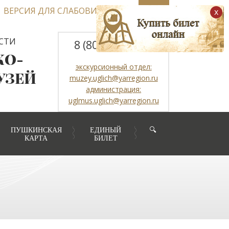
ВЕРСИЯ ДЛЯ СЛАБОВИДЯЩИХ
x
СТИ
8 (800) 2507317
КО-
экскурсионный отдел:
УЗЕЙ
muzey.uglich@yarregion.ru
администрация:
uglmus.uglich@yarregion.ru
ПУШКИНСКАЯ
ЕДИНЫЙ
🔍
КАРТА
БИЛЕТ