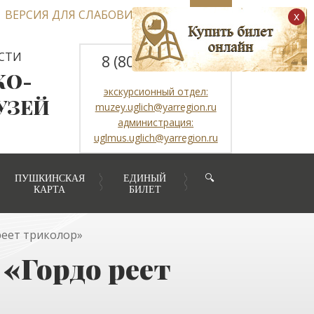
ВЕРСИЯ ДЛЯ СЛАБОВИДЯЩИХ
x
СТИ
8 (800) 2507317
КО-
экскурсионный отдел:
УЗЕЙ
muzey.uglich@yarregion.ru
администрация:
uglmus.uglich@yarregion.ru
ПУШКИНСКАЯ
ЕДИНЫЙ
🔍
КАРТА
БИЛЕТ
еет триколор»
«Гордо реет