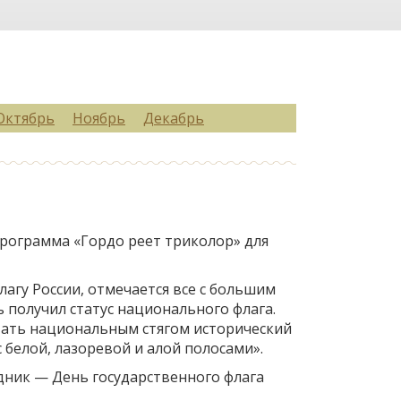
Октябрь
Ноябрь
Декабрь
программа «Гордо реет триколор» для
агу России, отмечается все с большим
ь получил статус национального флага.
итать национальным стягом исторический
 белой, лазоревой и алой полосами».
здник — День государственного флага