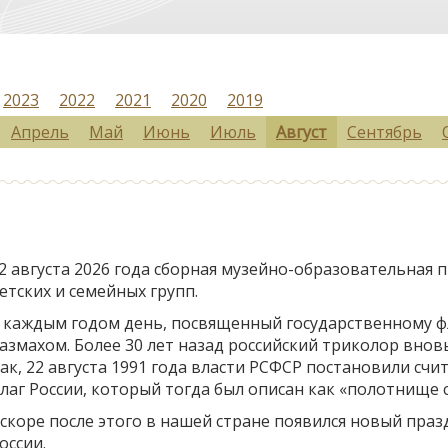
2023
2022
2021
2020
2019
Апрель
Май
Июнь
Июль
Август
Сентябрь
2 августа 2026 года сборная музейно-образовательная 
етских и семейных групп.
 каждым годом день, посвященный государственному фл
азмахом. Более 30 лет назад российский триколор внов
ак, 22 августа 1991 года власти РСФСР постановили сч
лаг России, который тогда был описан как «полотнище с
скоре после этого в нашей стране появился новый пра
оссии.