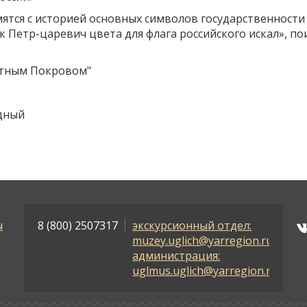
тся с историей основных символов государственности - 
к Петр-царевич цвета для флага российского искал», п
атным Покровом"
дный
ы
8 (800) 2507317
экскурсионный отдел:
muzey.uglich@yarregion.ru
администрация:
uglmus.uglich@yarregion.ru