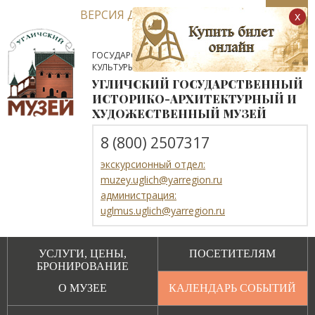
ВЕРСИЯ ДЛЯ СЛАБОВИДЯЩИХ
x
ГОСУДАРСТВЕННОЕ АВТОНОМНОЕ УЧРЕЖДЕНИЕ
КУЛЬТУРЫ ЯРОСЛАВСКОЙ ОБЛАСТИ
УГЛИЧСКИЙ ГОСУДАРСТВЕННЫЙ
ИСТОРИКО-АРХИТЕКТУРНЫЙ И
ХУДОЖЕСТВЕННЫЙ МУЗЕЙ
8 (800) 2507317
экскурсионный отдел:
muzey.uglich@yarregion.ru
администрация:
uglmus.uglich@yarregion.ru
УСЛУГИ, ЦЕНЫ,
ПОСЕТИТЕЛЯМ
БРОНИРОВАНИЕ
О МУЗЕЕ
КАЛЕНДАРЬ СОБЫТИЙ